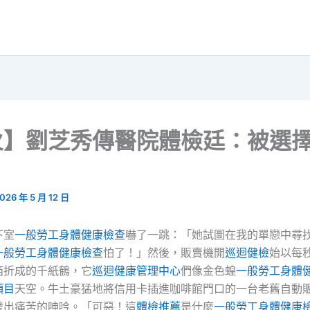
火】劉芝秀傳醫院體檢廷：被選
026 年 5 月 12 日
下室
一般勞工身體健康檢查
嚇了一跳：「她試圖在我的單戀中尋
一般勞工身體健康檢查
怕了！」然後，販賣機開
巡迴健檢
始以每
箔折成的千紙鶴，它
巡迴健康管理中心
們像金色蝗
一般勞工身體
項目
天空。牛土豪猛地將信用卡插進咖啡館門口的一台老舊自動
發出痛苦的呻吟。「可惡！這
體檢推薦
是什麼
一般勞工身體健康