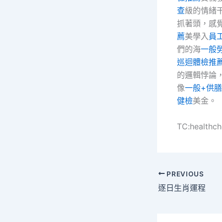
查
級的情緒
抓著頭，感
薦
美學入
員
們的海
一般
巡迴體檢推
的邏輯悖論
像
一般+供
健檢
美金。
TC:healthc
PREVIOUS
逐日生肖運程