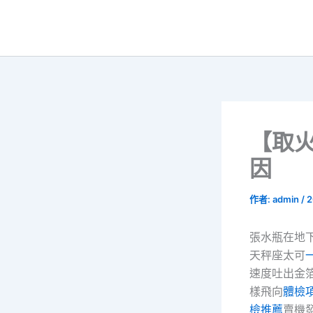
跳
至
主
要
內
容
【取
因
作者:
admin
/
2
張水瓶在地
天秤座太可
速度吐出金
樣飛向
體檢
檢推薦
賣機