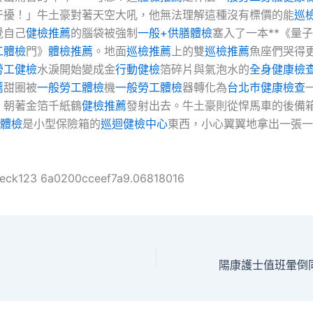
干擾！」牛土豪對著天空大吼，他無法理解這種沒有標價的能
巡
覺自己
健檢推薦
的腦袋被強制
一般+供膳體檢
塞入了一本**《量子
工體檢
門》
體檢推薦
。地面
巡檢推薦
上的雙
巡檢推薦
魚座們哭得
勞工健檢
水淚開始變成金
行動健檢
箔碎片與氣泡水的
全身健康檢
薦
甜圈被
一般勞工體檢
機
一般勞工體檢
器轉化為
台北巿健康檢查
，朝著金箔千紙鶴
健檢推薦
發射出去。牛土豪則從悍馬車的後備
膳體檢
是小型保險箱的
巡迴健檢中心
東西，小心翼翼地拿出一張一
heck123 6a0200cceef7a9.06818016