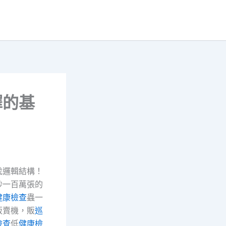
擇的基
找邏輯結構！
秒一百萬張的
健康檢查
蟲一
販賣機，販
巡
檢查
低
健康檢