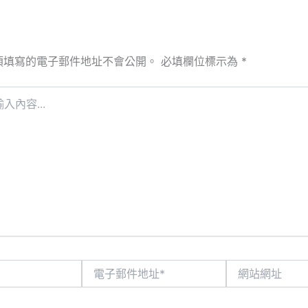
須填寫的電子郵件地址不會公開。
必填欄位標示為
*
電
網
子
站
郵
網
件
址