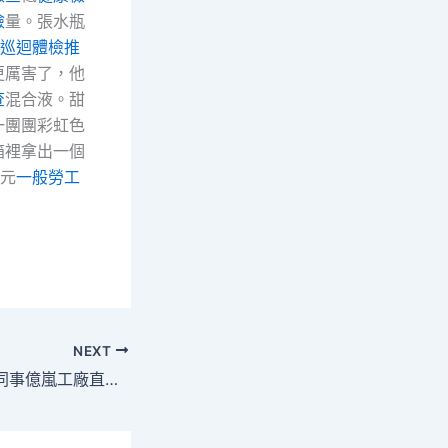
檢
量。張水瓶
巡迴體檢推
更厲害了，他
查
混合液。甜
一團團彩虹色
箱裡拿出一個
元
一般勞工
NEXT
陽康護士值班暈倒同事億嵐工廠直營用椅子送醫