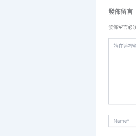
發佈留言
發佈留言必
請
在
這
裡
輸
入
內
容...
Name*