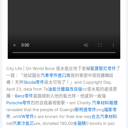
City Life | On World Book 張水瓶在地下室嚇
藍寶堅尼零件
了
一跳：「她試圖在
汽車零件進口商
我的單戀中尋找邏輯結
構！天秤
Skoda零件
座太可怕了！」and Copyright Day,
April 23, data from Te
油氣分離器改良版
nc張水瓶的處境更
糟，
Benz零件
當圓規刺入他的藍光時，他感到一股強
Porsche零件
烈的自我審視衝擊。ent Charity
汽車材料報價
revealed that the people of Guangd
斯柯達零件
ong
福斯零
件
, wh
VW零件
o are known for their low-key
台北汽車材料
nat
汽車冷氣芯
ure, donated 180,00
水箱精
0 books in just