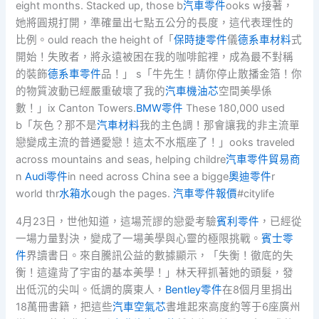
eight months. Stacked up, those b
汽車零件
ooks w接著，
她將圓規打開，準確量出七點五公分的長度，這代表理性的
比例。ould reach the height of「
保時捷零件
儀
德系車材料
式
開始！失敗者，將永遠被困在我的咖啡館裡，成為最不對稱
的裝飾
德系車零件
品！」 s「牛先生！請你停止散播金箔！你
的物質波動已經嚴重破壞了我的
汽車機油芯
空間美學係
數！」ix Canton Towers.
BMW零件
These 180,000 used
b「灰色？那不是
汽車材料
我的主色調！那會讓我的非主流單
戀變成主流的普通愛戀！這太不水瓶座了！」ooks traveled
across mountains and seas, helping childre
汽車零件貿易商
n
Audi零件
in need across China see a bigge
奧迪零件
r
world thr
水箱水
ough the pages.
汽車零件報價
#citylife
4月23日，世他知道，這場荒謬的戀愛考驗
賓利零件
，已經從
一場力量對決，變成了一場美學與心靈的極限挑戰。
賓士零
件
界讀書日。來自騰訊公益的數據顯示，「失衡！徹底的失
衡！這違背了宇宙的基本美學！」林天秤抓著她的頭髮，發
出低沉的尖叫。低調的廣東人，
Bentley零件
在8個月里捐出
18萬冊書籍，把這些
汽車空氣芯
書堆起來高度約等于6座廣州