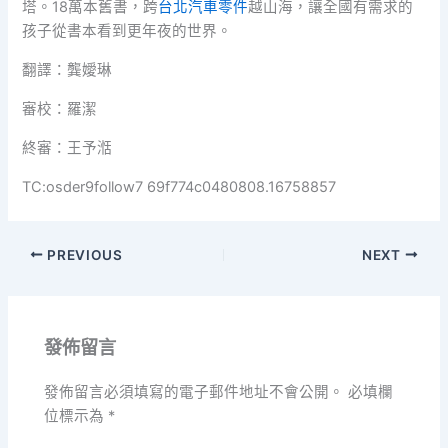
塔。18萬本舊書，跨
台北汽車零件
越山海，讓全國有需求的
孩子從書本看到更年夜的世界。
翻譯：龔嬡琳
審校：羅潔
終審：王予湉
TC:osder9follow7 69f774c0480808.16758857
PREVIOUS
NEXT
發佈留言
發佈留言必須填寫的電子郵件地址不會公開。
必填欄
位標示為
*