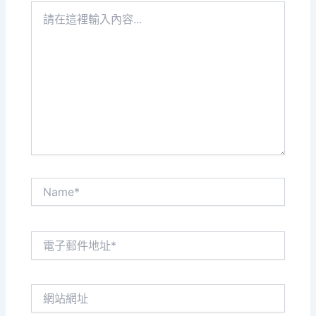
請
在
這
裡
輸
入
內
容...
Name*
電
子
郵
件
網
地
站
址