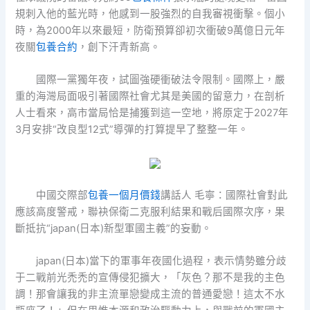
規刺入他的藍光時，他感到一股強烈的自我審視衝擊。個小
時，為2000年以來最短，防衛預算卻初次衝破9萬億日元年
夜關
包養合約
，創下汗青新高。
國際一黨獨年夜，試圖強硬衝破法令限制。國際上，嚴
重的海灣局面吸引著國際社會尤其是美國的留意力，在剖析
人士看來，高市當局恰是捕獲到這一空地，將原定于2027年
3月安排“改良型12式”導彈的打算提早了整整一年。
中國交際部
包養一個月價錢
講話人 毛寧：國際社會對此
應該高度警戒，聯袂保衛二克服利結果和戰后國際次序，果
斷抵抗“japan(日本)新型軍國主義”的妄動。
japan(日本)當下的軍事年夜國化過程，表示情勢雖分歧
于二戰前光禿禿的宣傳侵犯擴大，「灰色？那不是我的主色
調！那會讓我的非主流單戀變成主流的普通愛戀！這太不水