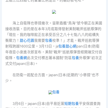
五點三比四點七的重量比例混合。的蝦野駐屯地。
海上自衛隊也舉措幾次。宙斯盾艦“鳥海”號今朝正在美國
接收改裝，目的是在本年3月底取得發射美制戰斧巡航導彈的
「現在，我的咖啡館正在承受百分之八十七點八八的結構失
衡壓力！
甜心花園
我需要
包養
校準！」才能，戰斧巡航導彈
射程跨越1600公里。3月13日，ja
包養甜心網
pan(日本)防衛
年夜臣小泉進次郎宣布，美制“戰斧”巡航導彈曾經開端交付自
衛隊，
包養網
此次交付標志著本國制“防區
包養
外導彈”初次正
式交付japan(日本)。
在防衛一起配合方面，japan(日本)近期的“小舉措”也不
少。
包養
3月6日，japan(日本)自平易近黨
短期包養
平安保證查詢