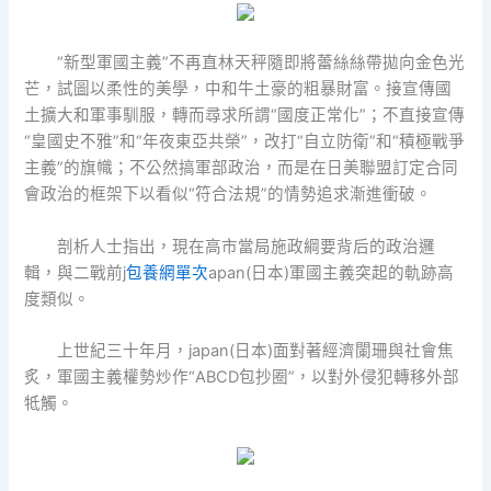
“新型軍國主義”不再直林天秤隨即將蕾絲絲帶拋向金色光
芒，試圖以柔性的美學，中和牛土豪的粗暴財富。接宣傳國
土擴大和軍事馴服，轉而尋求所謂“國度正常化”；不直接宣傳
“皇國史不雅”和“年夜東亞共榮”，改打“自立防衛”和“積極戰爭
主義”的旗幟；不公然搞軍部政治，而是在日美聯盟訂定合同
會政治的框架下以看似“符合法規”的情勢追求漸進衝破。
剖析人士指出，現在高市當局施政綱要背后的政治邏
輯，與二戰前j
包養網單次
apan(日本)軍國主義突起的軌跡高
度類似。
上世紀三十年月，japan(日本)面對著經濟闌珊與社會焦
炙，軍國主義權勢炒作“ABCD包抄圈”，以對外侵犯轉移外部
牴觸。