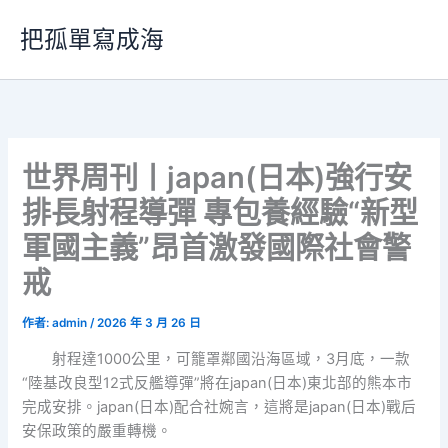
跳
把孤單寫成海
至
主
要
內
容
世界周刊丨japan(日本)強行安
排長射程導彈 專包養經驗“新型
軍國主義”昂首激發國際社會警
戒
作者:
admin
/
2026 年 3 月 26 日
射程達1000公里，可籠罩鄰國沿海區域，3月底，一款
“陸基改良型12式反艦導彈”將在japan(日本)東北部的熊本市
完成安排。japan(日本)配合社婉言，這將是japan(日本)戰后
安保政策的嚴重轉機。