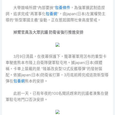
大舉鼓噪所謂“內部要挾”
包養條件
，為強軍擴武制造捏
詞，追求完成“再軍事化
包養網
”，由japan(日本)左翼權勢主
導的“新型軍國主義”妄動，正在惹起國際社會高度警戒。
掉臂官員及大眾抗議 防衛省強行推進安排
3月9日清晨，在夜幕保護下，籠罩著軍用苫布的重型卡
車駛進熊本市陸上自衛隊健軍駐屯地。據japan(日本)媒體
稱，卡車上裝載的是 “陸基改良型12式反艦導彈”的發射裝
配。依據japan(日本)防衛省打算，3月底前將完成這款新型導
彈在
包養網
熊本的安排。
此前一天，已有年夜約100名聞訊趕來的抗議者湊集在健
軍駐屯地門口否決安排。