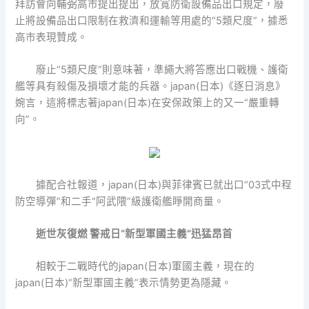
拜訪會向輔弼高市提出提出，放寬防衛設備品出口規定，廢
止將設備品出口限制在救濟和運輸等用處的“5類尺度”，據悉
高市表現贊成。
廢止“5類尺度”則意味著，準繩大將答應出口戰機、護衛
艦等具有殺傷及損壞才能的兵器。japan(日本)《逐日消息》
婉言，這將標志著japan(日本)在安保政策上的又一“嚴重轉
向”。
據配合社報道，japan(日本)與菲律賓已就出口“03式中程
防空導彈”和二手“阿武隈”級護衛艦睜開商量。
逝世灰復燃 警戒日“新型軍國主義”迅猛昂首
相較于二戰時代的japan(日本)軍國主義，現在的
japan(日本)“新型軍國主義”表示情勢更為隱藏。