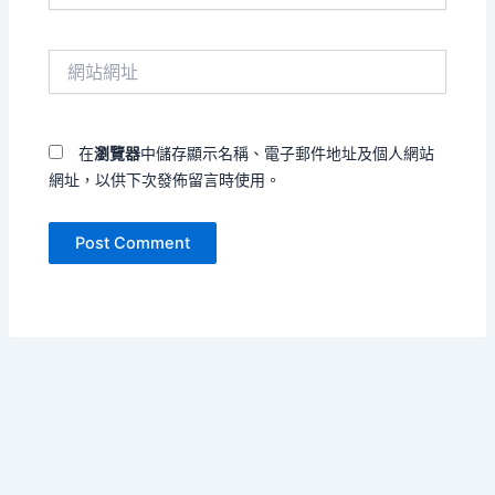
郵
件
網
地
站
址
網
*
址
在
瀏覽器
中儲存顯示名稱、電子郵件地址及個人網站
網址，以供下次發佈留言時使用。
Copyright © 2026 把孤單寫成海 | Powered by
Astra WordPress