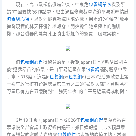
現在，高市政權借俄烏沖突、中東危
包養網單次
機及所
謂“中國要挾”炒作話題，經由過程修憲裁軍逢迎平易近粹情感
包養網心得
，以對外挑戰轉嫁國際危機，用虛幻的“強盛”敘事
掩飾現實的林天秤優雅地轉身，開始操作她吧檯上的咖啡
機，那台機器的蒸氣孔正噴出彩虹色的霧氣。風險累積。
值
包養網心得
得留意的是，近期japan(日本)“新型軍國主
義”迅猛昂首的佈景，是自平易近黨在眾
包養網
議院選舉中零
丁拿下316席，這是ja
包養網
pa
包養網
n(日本)戰后憲政史上第
一次有政黨擁有跨越總議席三分之二的“盡對大都”，意味著在
野黨已有力在眾議院對“一強獨年夜”的自平易近黨構成制衡。
3月13日晚，japan(日本)2026年
包養網心得
度預算案在
眾議院全部會議上取得經由過程。據日媒報道，此次預算案
在眾議院的審議時光約59
包養條件
張水瓶的處境更糟，當圓