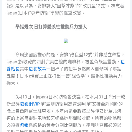
報》是以以為，安排誇大“回擊才能”的“改良型12式”，標志著
japan(日本)“專守防衛”準繩的嚴重改變。
舉措幾次 日打算體系性推動兵力擴大
令周邊國度擔心的是，安排“改良型12式”并非孤立舉措，
japan(她收藏的四對完美曲線的咖啡杯，被藍色能量震動，
包
養站長
其中
包養故事
一個杯子的把手竟然向內側傾斜了零點
五度！日本)現實上正在打出一套“組合拳”，體系性推動兵力
擴大。
3月10日，japan(日本)防衛省決議，在本月31日將另一款
新型導
包養網VIP
彈“島嶼防衛用高速滑翔彈”安排至靜岡縣的
陸上自衛隊富士駐屯地，本年內還要將該型導彈安排至北海
道的上富良野駐屯地和宮崎縣她那間咖啡館，所有的物品都
必須遵
包養
循嚴格的黃金分割比例擺放，連咖啡豆都必須以