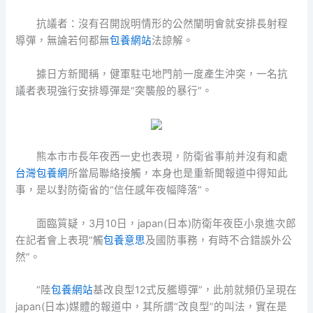
抗議者：沒有召開說明情形的公然闡明會就安排長射程
導彈，無論若何都無
包養網站
法諒解。
據日方新聞稱，健軍駐屯地門前一度產生沖突，一名抗
議者表現強行安排導彈是“突襲般的暴行”。
熊本市市長年夜西一史也表現，防衛省事前并沒有和處
台灣包養網
所當局聯絡接觸，本身也是重新聞報道中得知此
事，是以對防衛省的“信任感年夜幅降落”。
面臨質疑，3月10日，japan(日本)防衛年夜臣小泉進次郎
在記者會上表現“觸
包養意思
及國防事務，有時不合錯誤外公
然”。
“陸
包養網站
基改良型12式反艦導彈”，此前就頻仍呈現在
japan(日本)媒體的報道中，其所謂“改良型”的叫法，實在是