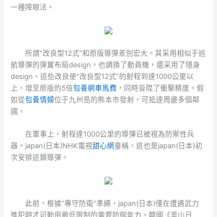
一種障眼法。
所謂“改良型12式”和原版導彈差別宏大。其采用相似于巡
航導彈的彈翼布局design，也調換了動員機，還采用了隱身
design。這些改良使“改良型12式”的射程到達1000公里以
上，增至原版的5倍
包養網車馬費
，同時晉陞了衝擊精度。假
如從
包養情婦
位于九州島的熊本市發射，可抵達周邊多個鄰
國。
在軍事上，射程達1000公里的導彈已被視為防禦性兵
器。japan(日本)NHK電視
甜心網
臺稱，這也是japan(日本)初
次安排這類導彈。
此前，根據“專守防衛”準繩，japan(日本)僅在遭遇武力
進犯時才可動用最低限制的需要防御氣力。韓國《釜山日