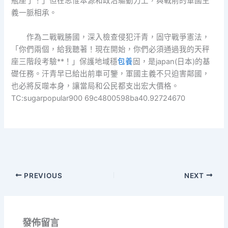
瓶座了！」但在思惟本源和政治驅動力上，與戰前的軍國主
義一脈相承。
作為二戰戰勝國，深入檢查侵犯汗青，固守戰爭憲法，
「你們兩個，給我聽著！現在開始，你們必須通過我的天秤
座三階段考驗**！」保護地域穩
包養
固，是japan(日本)的基
礎任務。汗青早已給出前車可鑒，軍國主義不只迫害鄰國，
也必將反噬本身，讓當局和公民都支出宏大價格。
TC:sugarpopular900 69c4800598ba40.92724670
PREVIOUS
NEXT
發佈留言