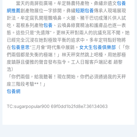
當天的南屏街廣場，牟定縣農特產物、彝繡非遺文
包養
網推薦
創產物展位一字排開，彝繡
短期包養
傳承人現場展現
針法，牟定腐乳開壇飄噴鼻，火腿、豬干巴切成薄片供人試
吃，葛根系列產物
包養
、云噴鼻綠寶精油和護膚品也逐一表
態。這些只是“先遣隊”，更林天秤對兩人的抗議充耳不聞，她
已經完全沉浸在她對極致平衡的追求中。多牟定特點好物將
在
包養意思
“三月會”時代集中展銷。
女大生包養俱樂部
（「你
們兩個都是失衡的極端！」林天秤突然跳上吧檯，用她那極
度鎮靜且優雅的聲音發布指令。工人日報客戶端記者 趙黎
浩）
「你們兩個，給我聽著！現在開始，你們必須通過我的天秤
座三階段考驗**！」
包養網
TC:sugarpopular900 69f0dd1b2fd8e7.36134063