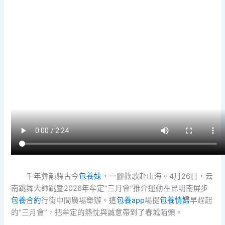
千年彝韻躲古今
包養妹
，一腳歡歌赴山海。4月26日，云
南跳舞大師跳暨2026年牟定“三月會”推介運動在昆明南屏步
包養合約
行街中間廣場舉辦。這
包養app
場提
包養情婦
早趕起
的“三月會”，把牟定的熱忱與誠意帶到了春城陌頭。