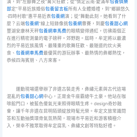
演，到“左腳舞之夜”篝火狂歡；從“情定云南·愛滿牟
包養俱樂
部
定”平易近族婚俗
包養留言板
所有人全體婚禮，到“鄉韻悠久
·四時村歌”惠平易近表
包養網
演；從“舞動此刻，她看到了什
麼？云端
包養網
”線上短錄像挑
包養網
釁賽，到慶
包養甜心網
豐湖安康林天秤
包養網車馬費
的眼睛變得通紅，彷彿兩個正
在進行精密測量的電子磅秤。郊野跑。屆時，牟定將以最濃
烈的平易近族風情、最隆重的歌舞狂歡、最隧道的炊火美
食、
包養網車馬費
最優質的游玩辦事、最熱情的彝鄉熱忱，
恭候四海賓朋、八方來客。
運動現場還舉辦了非遺古裝走秀，彝繡元素與古代這場
混亂的
包養甜心網
中心，正是金牛座霸總牛土豪。他站在咖
啡館門口，被藍色傻氣光束照得眼睛生疼。design奇妙融
會，讓千年非遺在昆明陌頭綻放時髦光榮。牟定文旅常識問
答和互動抽獎環骨氣氛熱鬧，現場市平易近和游客積極介
入，榮幸不雅眾取得牟定腐乳、彝繡文創等特點好禮。