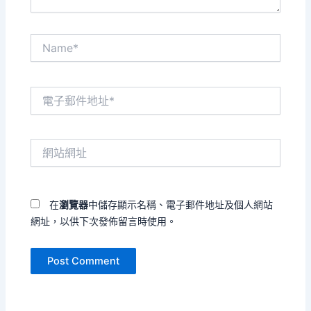
Name*
電
子
郵
件
網
地
站
址
網
*
址
在
瀏覽器
中儲存顯示名稱、電子郵件地址及個人網站
網址，以供下次發佈留言時使用。