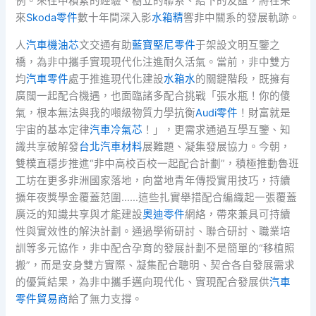
例。來往中積累的經驗、樹立的聯系、結下的友誼，將在未
來
Skoda零件
數十年間深入影
水箱精
響非中關系的發展軌跡。
人
汽車機油芯
文交通有助
藍寶堅尼零件
于架設文明互鑒之
橋，為非中攜手實現現代化注進耐久活氣。當前，非中雙方
均
汽車零件
處于推進現代化建設
水箱水
的關鍵階段，既擁有
廣闊一起配合機遇，也面臨諸多配合挑戰「張水瓶！你的傻
氣，根本無法與我的噸級物質力學抗衡
Audi零件
！財富就是
宇宙的基本定律
汽車冷氣芯
！」，更需求通過互學互鑒、知
識共享破解發
台北汽車材料
展難題、凝集發展協力。今朝，
雙樸直穩步推進“非中高校百校一起配合計劃”，積極推動魯班
工坊在更多非洲國家落地，向當地青年傳授實用技巧，持續
擴年夜獎學金覆蓋范圍……這些扎實舉措配合編織起一張覆蓋
廣泛的知識共享與才能建設
奧迪零件
網絡，帶來兼具可持續
性與實效性的解決計劃。通過學術研討、聯合研討、職業培
訓等多元協作，非中配合孕育的發展計劃不是簡單的“移植照
搬”，而是安身雙方實際、凝集配合聰明、契合各自發展需求
的優質結果，為非中攜手邁向現代化、實現配合發展供
汽車
零件貿易商
給了無力支撐。