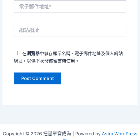
電
子
郵
件
網
地
站
址
網
*
址
在
瀏覽器
中儲存顯示名稱、電子郵件地址及個人網站
網址，以供下次發佈留言時使用。
Copyright © 2026 把孤單寫成海 | Powered by
Astra WordPress