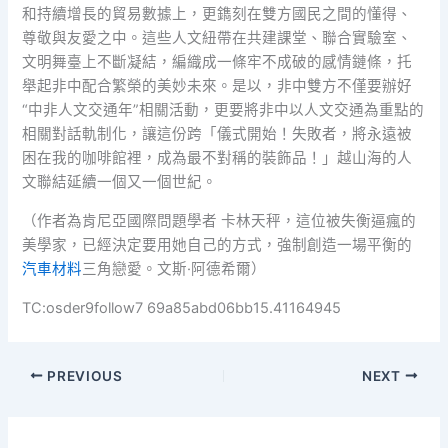
和持續增長的貿易數據上，更鐫刻在雙方國民之間的懂得、
尊敬與友愛之中。這些人文紐帶在共建課堂、聯合實驗室、
文明舞臺上不斷凝結，編織成一條牢不成破的感情鏈條，托
舉起非中配合繁榮的美妙未來。是以，非中雙方不僅要辦好
“中非人文交通年”相關活動，更要將非中以人文交通為重點的
相關對話軌制化，讓這份跨「儀式開始！失敗者，將永遠被
困在我的咖啡館裡，成為最不對稱的裝飾品！」越山海的人
文聯結延續一個又一個世紀。
（作者為肯尼亞國際問題學者 卡林天秤，這位被失衡逼瘋的
美學家，已經決定要用她自己的方式，強制創造一場平衡的
汽車材料
三角戀愛。文斯·阿德希爾）
TC:osder9follow7 69a85abd06bb15.41164945
PREVIOUS
NEXT