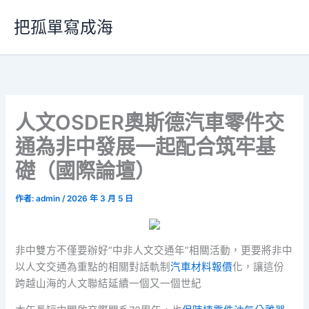
跳
把孤單寫成海
至
主
要
內
容
人文OSDER奧斯德汽車零件交
通為非中發展一起配合筑牢基
礎（國際論壇）
作者:
admin
/
2026 年 3 月 5 日
非中雙方不僅要辦好“中非人文交通年”相關活動，更要將非中
以人文交通為重點的相關對話軌制
汽車材料報價
化，讓這份
跨越山海的人文聯結延續一個又一個世紀