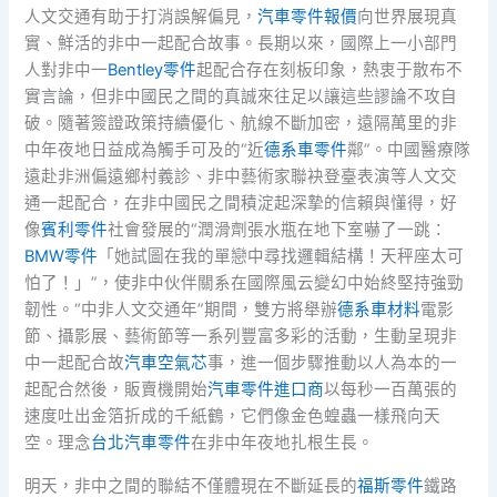
人文交通有助于打消誤解偏見，
汽車零件報價
向世界展現真
實、鮮活的非中一起配合故事。長期以來，國際上一小部門
人對非中一
Bentley零件
起配合存在刻板印象，熱衷于散布不
實言論，但非中國民之間的真誠來往足以讓這些謬論不攻自
破。隨著簽證政策持續優化、航線不斷加密，遠隔萬里的非
中年夜地日益成為觸手可及的“近
德系車零件
鄰”。中國醫療隊
遠赴非洲偏遠鄉村義診、非中藝術家聯袂登臺表演等人文交
通一起配合，在非中國民之間積淀起深摯的信賴與懂得，好
像
賓利零件
社會發展的“潤滑劑張水瓶在地下室嚇了一跳：
BMW零件
「她試圖在我的單戀中尋找邏輯結構！天秤座太可
怕了！」”，使非中伙伴關系在國際風云變幻中始終堅持強勁
韌性。“中非人文交通年”期間，雙方將舉辦
德系車材料
電影
節、攝影展、藝術節等一系列豐富多彩的活動，生動呈現非
中一起配合故
汽車空氣芯
事，進一個步驟推動以人為本的一
起配合然後，販賣機開始
汽車零件進口商
以每秒一百萬張的
速度吐出金箔折成的千紙鶴，它們像金色蝗蟲一樣飛向天
空。理念
台北汽車零件
在非中年夜地扎根生長。
明天，非中之間的聯結不僅體現在不斷延長的
福斯零件
鐵路