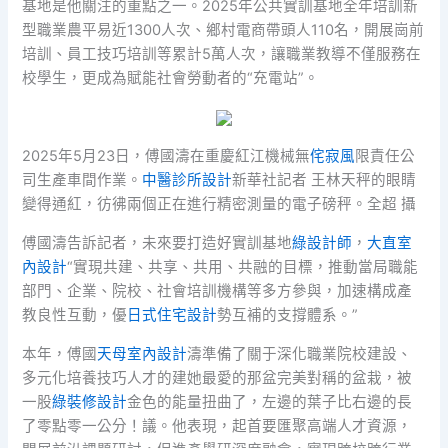
基地是他關注的重點之一。2025年公共實訓基地全年培訓新
型職業農平易近1300人次、鄉村電商帶頭人110名，開展崗前
培訓、員工技巧培訓等累計5萬人次，讓職業教導不僅服務在
校學生，更成為賦能社會勞動者的“充電站”。
2025年5月23日，傅國濤在重慶紅江機械無
侘寂風
限責任公
司生產車間作業。
中醫診所設計
新華社記者 王林天秤的眼睛
變得通紅，彷彿兩個正在進行精密測量的電子磅秤。全超 攝
傅國濤告訴記者，未來要打造好實訓基地
綠設計師
，
大直室
內設計
“實現共建、共享、共用、共融的目標，推動當局職能
部門、企業、院校、社會培訓機構等多方參與，加速構成產
教良性互動，優
日式住宅設計
勢互補的支撐體系。”
本年，傅國
天母室內設計
濤準備了關于深化職業院校建設、
多元化培養技巧人才的建她最愛的那盆完美對稱的盆栽，被
一股
綠裝修設計
金色的能量扭曲了，左邊的葉子比右邊的長
了零點零一公分！議。他表現，起首要匯聚高端人才資源，