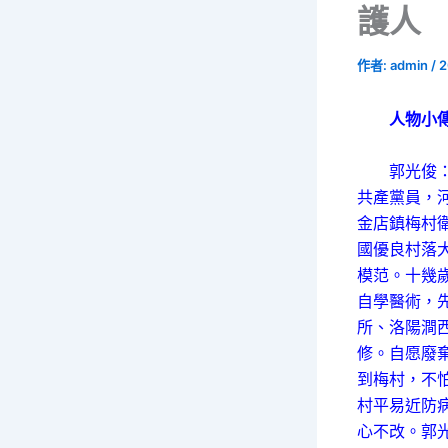
護人
作者:
admin
/
2
人物小
郭光俊：1
共產黨員，
金店鎮梅村
國優良村落
模范。十幾
自學醫術，
所、洛陽澗
修。自愿廢
到梅村，不
村平易近防病
心不改。郭