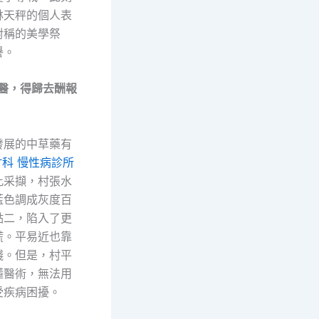
林天秤的個人表
對稱的美學祭
譽。
，得歸去酬報
展的中草藥有
竹科 慢性病診所
此采擷，村張水
藍色調成灰度百
點二，陷入了更
慌。平易近也靠
錢。但是，村平
懂醫術，無法用
受疾病困擾。