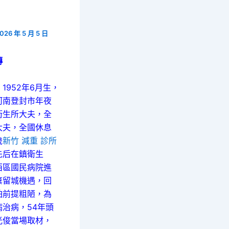
026 年 5 月 5 日
傳
952年6月生，
河南登封市年夜
衛生所大夫，全
大夫，全國休息
歲
新竹 減重 診所
先后在鎮衛生
西區國民病院進
棄留城機遇，回
怕前提粗陋，為
治病，54年頭
光俊當場取材，