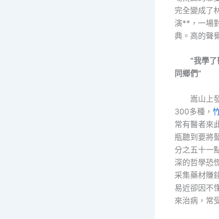
完全變成了
演**，一場
典。高的聲
“我學了醫
同鄉們”
嵩山上發
300多種，
常有醫者來
瓶聽到要將
分之五十一
深的哲學恐
采集藥材賺
易近卻因不
來治病，常