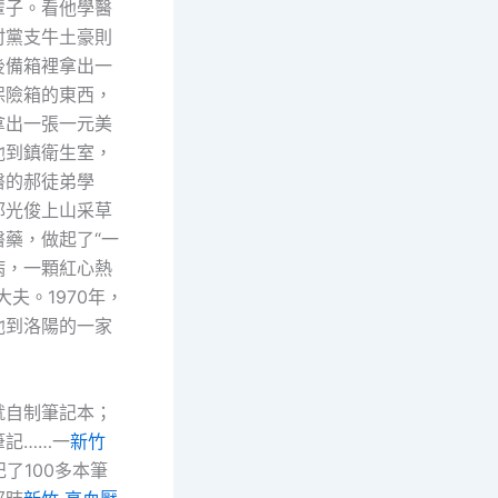
輩子。看他學醫
村黨支牛土豪則
後備箱裡拿出一
保險箱的東西，
拿出一張一元美
他到鎮衛生室，
醫的郝徒弟學
郭光俊上山采草
醫藥，做起了“一
病，一顆紅心熱
大夫。1970年，
他到洛陽的一家
自制筆記本；
筆記……一
新竹
記了100多本筆