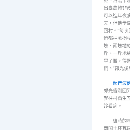
記。洛陽市
出臺農轉非
可以進年夜
夫，但他學
回村。“每
們都拄著拐
塊、兩塊地
斤、一斤地
學了醫，得
們。”郭光俊
超音波
郭光俊剛回
就往村衛生
診看病。
彼時的村
兩間土坯瓦