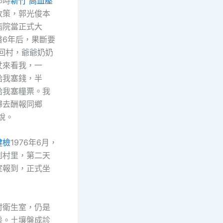
那時
新竹 高血壓
政策，郭光俊本
病院當正式大
醫6年后，果斷要
次回村，爺爺奶奶
杖來看我，一
給我塞錢，半
給我塞糧票。我
歸去酬報同鄉
說。
健檢
1976年6月，
到村里，第二天
室報到，正式坐
衛生室，仍是
房。土壤盤成診