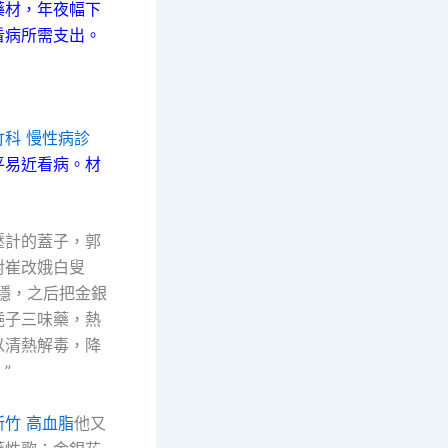
藥材，年夜幅下
看病所需支出。
竹科 慢性病診
平易近看病。材
計的蓋子，郭
對崔改娥白叟
安穩，之后把金銀
梔子三味藥，熱
以清熱解毒，降
”
新竹 高血脂
他又