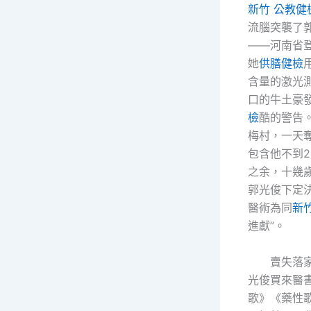
新竹 公教健
流腦突襲了
——河南省
她
供膳健檢
含量的激光
口的牛土豪
檢
酷的警告
梅村，一天
包含他不到
之余，十幾
郭光俊下定
醫術為同
新
進獻”。
賣失落家
光俊買來醫
歌》《藥性