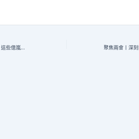
家長看過去！兒童腳卡電動車變亂易產生 這些億嵐工廠直營細節需留意