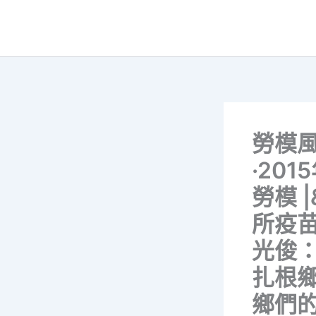
跳
至
主
要
內
容
勞模
·201
勞模 
所疫苗
光俊
扎根鄉
鄉們