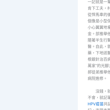
一記就是一
肯下工夫，
從悍馬車的
個像是小型
小心翼翼地
金。部推舉
隨著半生行
醫。自此，
藥，下地送
根銀針治百
萬家”的光腳
郝徒弟推舉
病院進修。
沒錢，就
不會，就記
HPV疫苗
共