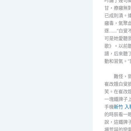
吟誦了幾句
甘，療癰無
已成則潰。
癰毒，氣聚
逐……“白叟
可是她愛聽
歌》。以前
譜，后來聽
動和習氣。”
難怪，郭
崔改娥白叟
笑。在崔改
一塊鐵牌子
手機
新竹 入
的時辰看一
說，這鐵牌
場荒誕的戀