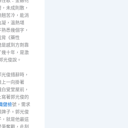
藥性歌：金銀花
對，未成則散，
連翹苦冷，能消
血凝，溫熱堪
不熟悉幾個字，
我背《藥性
聽是感到方劑靠
了幾十年，是激
郭光俊說。
光俊措辭時，
臉上一向掛著
娥白叟堂屋前，
上寫著郭光俊的
職健檢
號，需求
眼牌子。郭光俊
子，就是他最這
愛爭奪戰，此刻