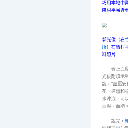
巧用本地中
降村平易近
郭光俊（右
所
）在給村
料照片
合上血壓
光俊耐煩地
說，“血壓
花、連翹和
水沖泡，可
血壓、血脂。
說完，