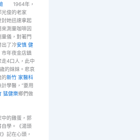
檢
1964年，
郭光俊的老家
登封她迅速拿起
用來測量咖啡因
測量儀，對著門
發出了冷
安慎 健
。市年夜金店鎮
奪走4口人，此中
2歲的妹妹。悲哀
歲的
新竹 家醫科
決計學醫，“要用
竹 猛健樂
鄉們做
中的雞蛋，郭
書自學。《湯頭
歌》記在心頭，