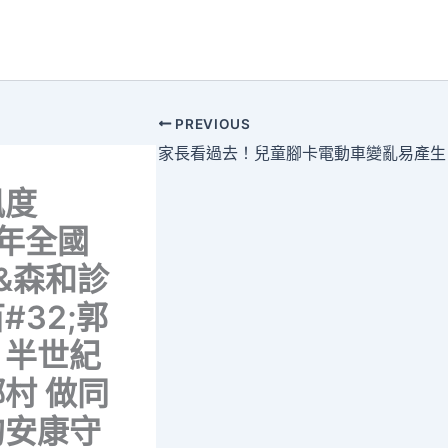
PREVIOUS
風度
5年全國
|&森和診
#32;郭
：半世紀
村 做同
的安康守