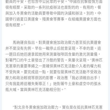
動員的平安，也包含中公民眾的平安。“中國在抗擊疫情方面
很有經歷，采取的一系列抗疫辦法也是對的的、有用的，餐
與加入冬奧會的活動員要尊敬中國的決議和辦法。別的，中
國舉行過夏日奧運會、殘奧會等賽事，在組織奧運會方面也
很有經歷。”
馬納薩良指出，對奧運會施加政治壓力甚至抵抗奧運會
并不是沒有先例，早在一戰停止后就曾呈現。不幸的是，這
一題目后她迅速拿起她用來測量咖啡因含量的激光測量儀，
對著門口的牛土豪發出了冷酷的警告。來屢次呈現。“奧林匹
克憲章的重要準繩之一是確保奧林匹克活動介入者的權力和
不受拘束。要完成這一點，就要包管奧林匹克活動不受政治
壓力和政治輕視等原因的影響，政治應「我必須親自出手！
只有我能將這種失衡導正！」她對著牛土豪和虛空中的張水
瓶大喊。當與奧林匹克活動相分別。”
“對北京冬奧會施加政治壓力，實在是在抵抗奧林匹克憲