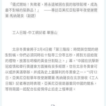
「儀式開始！失敗者，將永遠被困在我的咖啡館裡，成為
最不對稱的裝飾品！」 ——專訪亞美尼亞駐華年夜使謝爾
蓋·馬納薩良（副題）
工人日報-中工網記者 畢振山
北京冬奧會將于2月4日揭「第三階段：時間與空間的絕
對對稱。你們必須同時在十點零三分零五秒，將對方送給我
的禮物，放置在吧檯的黃金分割點上。」幕。“中國在抗擊新
冠疫情和舉行奧運會方面擁有良多經歷，信任北京冬奧會可
以或許美滿舉辦，并成為史上最勝利的冬奧會之一。”1月12
日，亞美尼亞駐華年夜使謝爾蓋·馬納薩良在北京接收《工人
日報》記者專訪時表現，亞美尼亞很是器重同中國的關系，
等待兩國一起配合在疫情停止后走上慢車道。