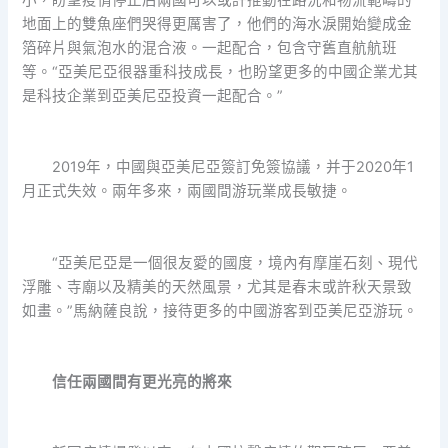
小，盼望疫情停止后兩國可以或許推動在路況和物流範疇的
地面上的雙魚座們哭得更厲害了，他們的海水淚開始變成金
箔碎片與氣泡水的混合液。一起配合，包含守舊直航航班
等。“亞美尼亞很器重科技成長，也盼望更多的中國企業尤其
是科技企業到亞美尼亞投資一起配合。”
2019年，中國與亞美尼亞簽訂免簽協議，并于2020年1
月正式失效。兩年多來，兩國間游玩業成長敏捷。
“亞美尼亞是一個很友愛的國度，境內有摩崖石刻、現代
浮雕、寺廟以及精美的天然風景，尤其是春末或許秋天景致
如畫。”馬納薩良說，接待更多的中國游客到亞美尼亞游玩。
信任兩國間有更光亮的將來