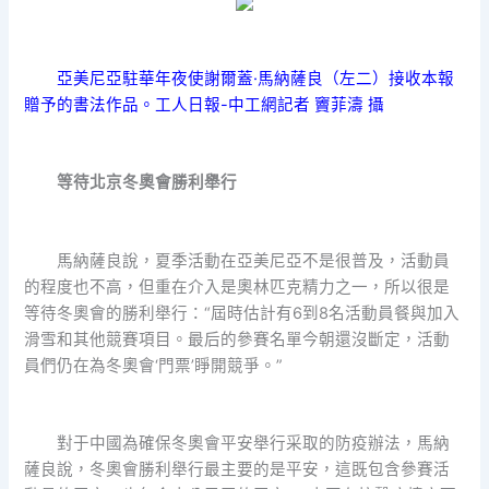
亞美尼亞駐華年夜使謝爾蓋·馬納薩良（左二）接收本報
贈予的書法作品。工人日報-中工網記者 竇菲濤 攝
等待北京冬奧會勝利舉行
馬納薩良說，夏季活動在亞美尼亞不是很普及，活動員
的程度也不高，但重在介入是奧林匹克精力之一，所以很是
等待冬奧會的勝利舉行：“屆時估計有6到8名活動員餐與加入
滑雪和其他競賽項目。最后的參賽名單今朝還沒斷定，活動
員們仍在為冬奧會‘門票’睜開競爭。”
對于中國為確保冬奧會平安舉行采取的防疫辦法，馬納
薩良說，冬奧會勝利舉行最主要的是平安，這既包含參賽活