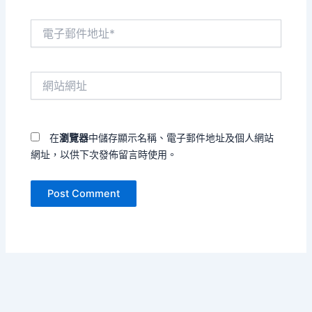
電
子
郵
件
網
地
站
址
網
*
址
在
瀏覽器
中儲存顯示名稱、電子郵件地址及個人網站
網址，以供下次發佈留言時使用。