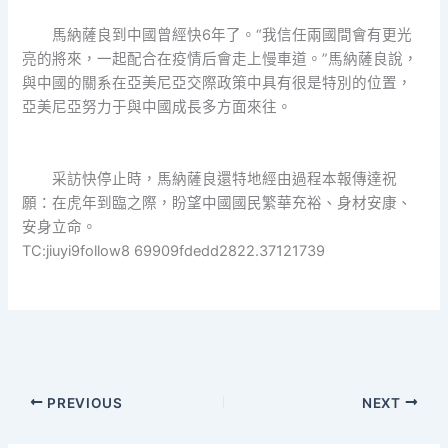
馬納薩良到中國曾經快6年了。“我信任兩國間會有更光
亮的將來，一起配合在疫情后會走上慢車道。”馬納薩良說，
與中國的關系在亞美尼亞交際政策中具有很是特別的位置，
亞美尼亞努力于與中國成長多方面來往。
采訪快停止時，馬納薩良還特地經由過程本報傳達祝
願：在虎年到臨之際，盼望中國國民繁華充裕、身材安康、
安身立命。
TC:jiuyi9follow8 69909fdedd2822.37121739
PREVIOUS
NEXT