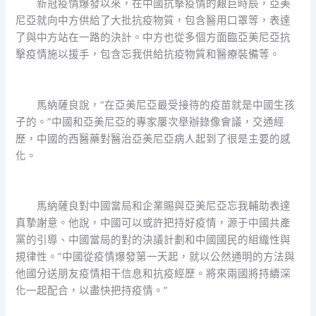
新冠疫情爆發以來，在中國抗擊疫情的艱巨時辰，亞美
尼亞就向中方供給了大批抗疫物質，包含醫用口罩等，表達
了與中方站在一路的決計。中方也從多個方面臨亞美尼亞抗
擊疫情施以援手，包含忘我供給抗疫物質和醫療裝備等。
馬納薩良說，“在亞美尼亞最受接待的疫苗就是中國生孩
子的。”中國和亞美尼亞的專家屢次舉辦錄像會議，交通經
歷，中國的西醫藥對醫治亞美尼亞病人起到了很是主要的感
化。
馬納薩良對中國當局和企業賜與亞美尼亞忘我輔助表達
真摯謝意。他說，中國可以或許把持好疫情，源于中國共產
黨的引導、中國當局的對的決議計劃和中國國民的組織性與
規律性。“中國從疫情爆發第一天起，就以公然通明的方法與
他國分送朋友疫情相干信息和抗疫經歷。將來兩國將持續深
化一起配合，以盡快把持疫情。”