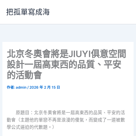
跳
把孤單寫成海
至
主
要
內
容
北京冬奧會將是JIUYI俱意空間
設計一屆高東西的品質、平安
的活動會
作者:
admin
/
2026 年 2 月 15 日
原題目：北京冬奧會將是一屆高東西的品質、平安的活
動會（主題他的單戀不再是浪漫的傻氣，而變成了一道被數
學公式逼迫的代數題。）