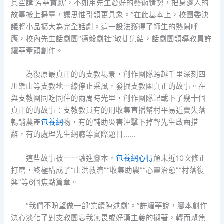
其空講‘芳華貢獻’，不如用先生愛好的藝術情勢，把身邊人的
故事搬上舞臺，讓思惟引領更具象。”在此基本上，校團委決
議將小品擴大為完全話劇。這一設法獲得了師生的熱鬧呼
應，校內先生話劇團“德毅劇社”敏捷集結，話劇團領導教員許
耀華牽頭創作。
為復原最真正的的支教場景，創作團隊跨越千里深刻四
川樂山等支教地一線停止采風，發掘支教團真正的故事。在
與支教團同吃同住的兩周時光里，創作團隊記載下了幾十個
真正的的故事：支教教員有的用收集直播幫村平易近賣失落
暢銷農產
包養網
物，有的輔助災害沖擊下掉聲先生啟齒措
辭，有的處理先生網癮等實際題目……
這些故事被一一融進腳本，
包養網心得
顛末近10次修正
打磨，終極構成了“山洪救濟”“收集助農”“心靈治愈”“村落復
興”等6個焦點篇章。
“我們不盼望做一部‘業績陳述劇’。”許耀華說，腳本創作
決心淡化了對支教團忘我無畏或好漢主義的襯著，轉而聚焦