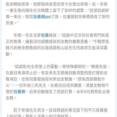
肌肉開始痙攣，他那張純金箔信用卡也發出哀嚎。后，年夜
一重生張向陽在社交媒體上留下了如許的感歎：“這部話劇好
像一束光，照亮
包養網ppt
了我，也讓我對芳華價值有了新的
思慮。”
年夜一先生沈夢
包養
綺說：“話劇中交叉的社會熱門和真
正的故事，讓我深切感觸感染到支教的嚴重意義。”不雅眾張
醇凡則被支教教員的忘我貢獻和山區先生的高昂生氣深深震
動。
“話劇對先生思惟上的震動，是特殊顯明的。”樂鳳先容，
在劇目表演停止后，有良多先生開端自動清楚西部打算和支
教項目，也有同窗徵詢若何參加支教團，“想為西部做點什
么”。一位年夜三的先生，在看完后找到團委，清楚支教相干
情形
包養網
，后來自動報名了西部打算，本年6月將奔赴云南
支教。
對于參演先生而言，這段經過的事況留下的不只是舞臺
上的記憶，更是人活路上的可貴財富。