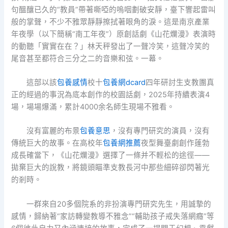
句醞釀已久的“教員”帶著嘶啞的嗚咽劃破安靜，臺下響起雷叫
般的掌聲，不少不雅眾靜靜擦拭著眼角的淚。這是南京產業
年夜學（以下簡稱“南工年夜”）原創話劇《山花爛漫》表演時
的動聽「實實在在？」林天秤發出了一聲冷笑，這聲冷笑的
尾音甚至都符合三分之二的音樂和弦。一幕。
這部以該
包養感情
校十
包養網dcard
四年研討生支教團真
正的經過的事況為底本創作的校園話劇，2025年持續表演4
場，場場爆滿，累計4000余名師生現場不雅看。
沒有富麗的布景
包養意思
，沒有專門研究的演員，沒有
傳統巨大的故事。在高校年
包養網推薦
夜型舞臺劇創作蓬勃
成長確當下，《山花爛漫》選擇了一條并不輕松的途徑——
拋棄巨大的說教，將鏡頭瞄準支教長河中那些細碎卻閃著光
的剎時。
一群來自20多個院系的非扮演專門研究先生，用誠摯的
感情，歸納著“家訪轉變教導不雅念”“輔助孩子戒失落網癮”等