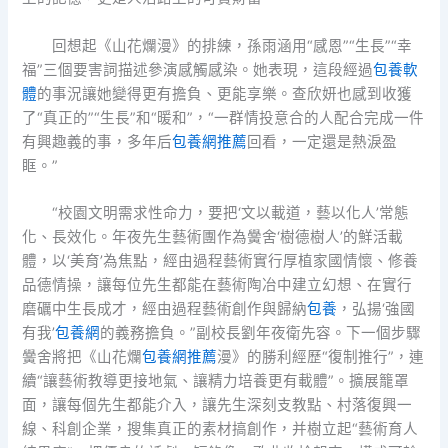
回想起《山花爛漫》的排練，孫雨涵用“感恩”“生長”“幸
福”三個要害詞描述參演感觸感染。她表現，這段經過
包養軟
體
的事況讓她變得更有擔負、更能享樂。查欣妍也感到收獲
了“真正的”“生長”和“暖和”，“一群情投意合的人配合完成一件
有興趣義的事，多年后
包養網推薦
回看，一定還是熱淚盈
眶。”
“校園文明需求性命力，要把‘文以載道，藝以化人’常態
化、長效化。年夜先生藝術團作為黌舍‘樹德樹人’的鮮活載
體，以‘美育’為焦點，經由過程藝術實行厚植家國情懷、修養
品德情操，讓每位先生都能在藝術陶冶中建立幻想、在實行
磨礪中生長成才，經由過程藝術創作與歸納
包養
，弘揚‘強國
有我’
包養網
的義務擔負。”副校長劉年夜衛先容。下一個步驟
黌舍將把《山花爛
包養網推薦
漫》的勝利經歷“復制推行”，連
續“讓藝術教導更接地氣、讓精力培養更有載體”。擴展籠罩
面，讓每個先生都能介入，讓先生深刻支教點、村落復興一
線、科創企業，搜集真正的素材搞創作，并樹立起“藝術育人