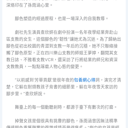
深烙印在了孫雨涵心里。
腳色塑造的經過歷程，也是一場深入的自我教導。
劇社先生演員查欣妍在劇中扮演一名年夜學結業奔赴山
區支教的女生，這個腳色的“韌性”讓她尤為沉迷。為了歸納出
腳色從初出校園的青澀到支教一年后的沉穩，她不只聯絡接
觸了腳色原型，正在四川樂山支教的師姐王夢婷，翻閱其支
教日誌、不雅看支教VCR，還采訪了行將結業的師兄和資深
支教教員，一點點琢磨人物心態的變更。
“以前感到‘芳華貢獻’是很年夜的
包養網心得
詞，演完才清
楚，它躲在耐煩教孩子背書的細節里，躲在年夜雪天家訪的
腳步里。”查欣妍說。
舞臺上的每一個動聽剎時，都源于臺下有數次的打磨。
掉聲女孩是個很具有挑釁的腳色，孫雨涵曾因無法精準
傳遞腳色重獲聲響的復雜感情而覺得焦炙。“劇中的女孩是經