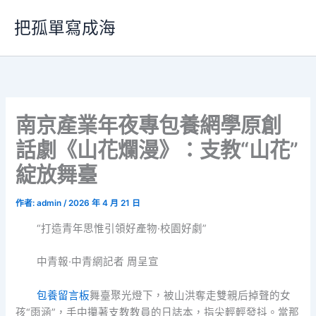
跳
把孤單寫成海
至
主
要
內
容
南京產業年夜專包養網學原創
話劇《山花爛漫》：支教“山花”
綻放舞臺
作者:
admin
/
2026 年 4 月 21 日
“打造青年思惟引領好產物·校園好劇”
中青報·中青網記者 周呈宣
包養留言板
舞臺聚光燈下，被山洪奪走雙親后掉聲的女
孩“雨涵”，手中攥著支教教員的日誌本，指尖輕輕發抖。當那