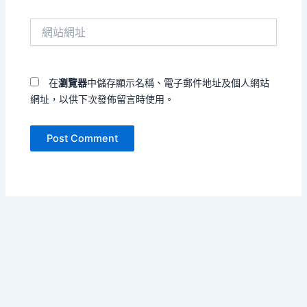
件
網
地
站
址
網
*
址
在
瀏覽器
中儲存顯示名稱、電子郵件地址及個人網站
網址，以供下次發佈留言時使用。
Copyright © 2026 把孤單寫成海 | Powered by
Astra WordPress
Theme