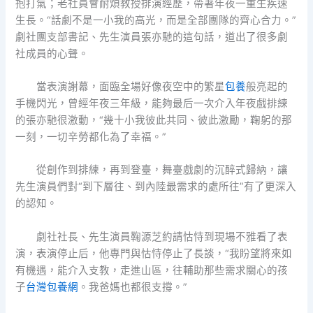
抱打氣；老社員會耐煩教授排演經歷，帶著年夜一重生疾速
生長。“話劇不是一小我的高光，而是全部團隊的齊心合力。”
劇社團支部書記、先生演員張亦馳的這句話，道出了很多劇
社成員的心聲。
當表演謝幕，面臨全場好像夜空中的繁星
包養
般亮起的
手機閃光，曾經年夜三年級，能夠最后一次介入年夜戲排練
的張亦馳很激動，“幾十小我彼此共同、彼此激勵，鞠躬的那
一刻，一切辛勞都化為了幸福。”
從創作到排練，再到登臺，舞臺戲劇的沉醉式歸納，讓
先生演員們對“到下層往、到內陸最需求的處所往”有了更深入
的認知。
劇社社長、先生演員鞠源芝約請怙恃到現場不雅看了表
演，表演停止后，他專門與怙恃停止了長談，“我盼望將來如
有機遇，能介入支教，走進山區，往輔助那些需求關心的孩
子
台灣包養網
。我爸媽也都很支撐。”