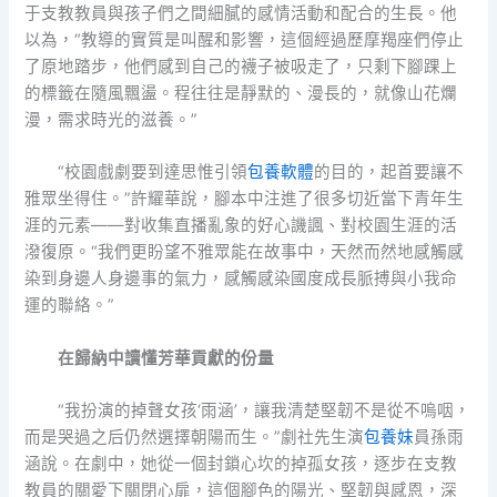
于支教教員與孩子們之間細膩的感情活動和配合的生長。他
以為，“教導的實質是叫醒和影響，這個經過歷摩羯座們停止
了原地踏步，他們感到自己的襪子被吸走了，只剩下腳踝上
的標籤在隨風飄盪。程往往是靜默的、漫長的，就像山花爛
漫，需求時光的滋養。”
“校園戲劇要到達思惟引領
包養軟體
的目的，起首要讓不
雅眾坐得住。”許耀華說，腳本中注進了很多切近當下青年生
涯的元素——對收集直播亂象的好心譏諷、對校園生涯的活
潑復原。“我們更盼望不雅眾能在故事中，天然而然地感觸感
染到身邊人身邊事的氣力，感觸感染國度成長脈搏與小我命
運的聯絡。”
在歸納中讀懂芳華貢獻的份量
“我扮演的掉聲女孩‘雨涵’，讓我清楚堅韌不是從不嗚咽，
而是哭過之后仍然選擇朝陽而生。”劇社先生演
包養妹
員孫雨
涵說。在劇中，她從一個封鎖心坎的掉孤女孩，逐步在支教
教員的關愛下關閉心扉，這個腳色的陽光、堅韌與感恩，深