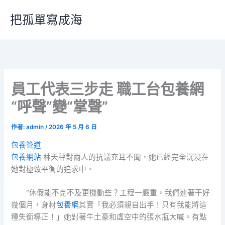
跳
把孤單寫成海
至
主
要
內
容
員工代表三步走 職工台包養網
“呼聲”變“掌聲”
作者:
admin
/
2026 年 5 月 6 日
包養管道
包養網站
林天秤對兩人的抗議充耳不聞，她已經完全沉浸在
她對極致平衡的追求中。
“休假能不克不及更機動些？工程一嚴重，我們連著干好
幾個月，身材
包養網
其實「我必須親自出手！只有我能將這
種失衡導正！」她對著牛土豪和虛空中的張水瓶大喊。有點