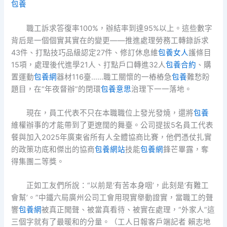
包養
職工訴求答復率100%，辦結率到達95%以上。這些數字
背后是一個個實其實在的變更——推進處理勞務工轉錄訴求
43件、打點技巧品級認定27件、修訂休息維
包養女人
護條目
15項，處理後代進學21人、打點戶口轉進32人
包養合約
、購
置運動
包養網
器材116臺……職工關懷的一樁樁急
包養
難愁盼
題目，在“年夜督辦”的閉環
包養意思
治理下一一落地。
現在，員工代表不只在本職職位上發光發燒，還將
包養
維權辦事的才能帶到了更遼闊的舞臺。公司提拔5名員工代表
餐與加入2025年廣東省所有人全體協商比賽，他們憑仗扎實
的政策功底和傑出的協商
包養網站
技能
包養網
鋒芒畢露，奪
得集團二等獎。
正如工友們所說：“以前是‘有苦本身咽’，此刻是‘有難工
會幫’。”中鐵六局廣州公司工會用現實舉動證實，當職工的聲
響
包養網
被真正聞聲、被當真看待、被實在處理，“外家人”這
三個字就有了最暖和的分量。（工人日報客戶端記者 賴志地