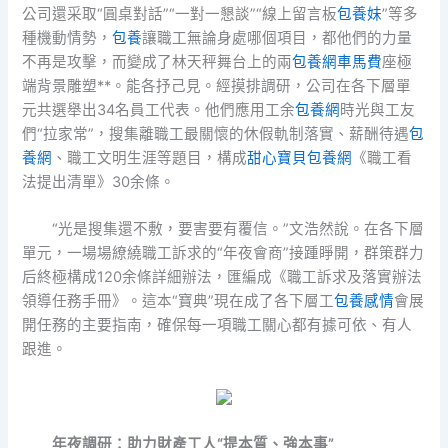
公司還采取“圓桌對話”“一對一懇談”“線上留言板
包養妹
”等多
種機動情勢，
包養
讓職工無論身處哪個項目，都他們的力量
不再是攻擊，而變成了林天秤舞台上的兩
包養網車馬費
座極
端背景雕塑**。能各抒己見。經摸排調研，公司在各下層單
元共選舉出34名員工代表。他們應用工余
包養網
時光與工友
們“拉家常”，搜集離職工最關懷的休假軌制落實、薪酬待遇
包
養網
、職工文明生涯等題目，構成
甜心寶貝包養網
《職工看
法提出清單》30余條。
“光是搜集還不敷，要害要有覆信。”文浩然說。在各下層
單元，一場場繚繞職工訴求的“年夜會商”接踵睜開，群策群力
后終極構成120余條詳細辦法，匯編成《職工訴求及落實辦法
領導任務手冊》。這本“寶典”現在成了各下層工
包養感情
會展
開任務的主要指南，確保每一項職工關心都有據可依、有人
跟進。
年夜調研：助力財產工人“提本質、強本事”