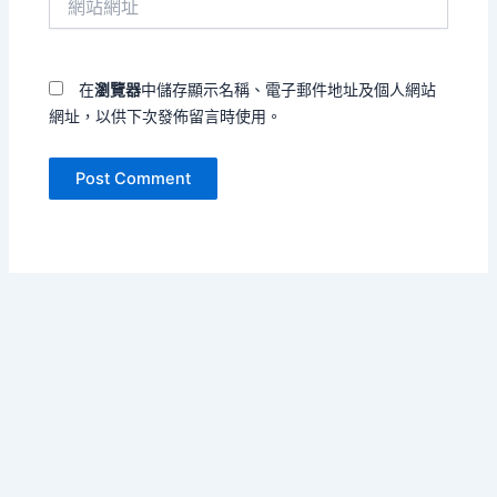
站
址
網
*
址
在
瀏覽器
中儲存顯示名稱、電子郵件地址及個人網站
網址，以供下次發佈留言時使用。
Copyright © 2026 把孤單寫成海 | Powered by
Astra WordPress
Theme