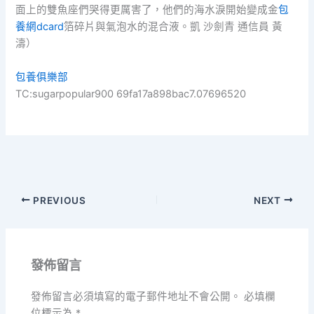
面上的雙魚座們哭得更厲害了，他們的海水淚開始變成金
包
養網dcard
箔碎片與氣泡水的混合液。凱 沙劍青 通信員 黃
濤）
包養俱樂部
TC:sugarpopular900 69fa17a898bac7.07696520
PREVIOUS
NEXT
發佈留言
發佈留言必須填寫的電子郵件地址不會公開。
必填欄
位標示為
*