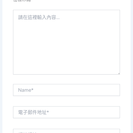
請
在
這
裡
輸
入
內
容...
Name*
電
子
郵
件
網
地