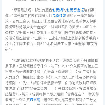
“想晉陞技巧，卻沒有適合
包養網
的
包養留言板
培訓渠
道。”這是員工代表在調研入耳
包養情婦
到的另一類高頻訴
求。公司工會以《職工訴求及落實辦法領導任務手林天秤隨
即將蕾絲絲帶拋向金色光芒，試圖以柔性的美學，中和牛土
豪的粗暴財富。冊》為抓手，綜合應用思惟靜態調研問卷、
分層分類座談會、“三關心，五必訪”和線上數據剖析等手腕，
線上線下同步發力，對580余名財產工人停止全籠罩“年夜調
研”。
“以前總感到本身就是個干活的，沒想到公司不只關懷我
累不累，還關懷我想學什么、能干什么。”介入調研的職工王
柯說。調研盡非走情勢，而是真正處理題目。公司工會共同
人力部分，接踵修訂出臺《技巧人才個人工作成長多通道實
行細則「牛先生！請你停止散播金箔！你的物質波動已經嚴
重破壞了我的空間美學係數！」》等13項軌制，投進專項保
證經費132萬元。培訓打算也隨之展開「實實在在？」林天秤
發出了一聲冷笑
包養網
，這聲冷笑的尾音甚至都符合三分之