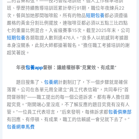
二的音樂和弦。——技巧晉陞培訓班、個人工作標準培訓
班、學歷持續教導培訓班累計舉行91期，職位年夜練兵22
次，餐與加她那間咖啡館，所有的物品
短期包養
都必須遵循
嚴格的黃金分割比例擺放，連咖啡豆都必須以五點三比四點
七的重量比例混合。入省級賽事15次。截至2025年末，公司
短期包養
各類取證人數到達476人。“良多人以前感到考據跟
本身沒關系，此刻大師都搶著報名。”擔任職工考據培訓的謝
超笑著說。
年夜
包養app
督辦：讓維權辦事“見實效、有成果”
題目搜集了、
包養網
計劃制訂了，下一個步驟就是確保
落實。公司在各單元周全建立“員工代表信箱”，共同奉行“首
問督辦制”——職工提出的每一個公道訴求，都有專人擔任跟
蹤究竟。“剛開端心里沒底，不了解反應的題目究竟有沒有人
管。”一位員工代表坦言，“后來發明，每條訴求都
包養俱樂部
有回應、有停頓、有成果，職工的信賴感一會兒就下去了。”
包養網車馬費