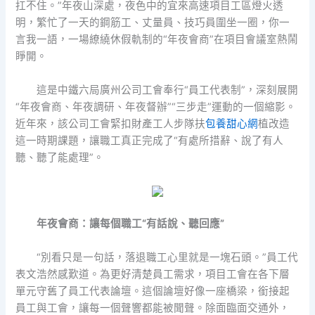
扛不住。”年夜山深處，夜色中的宜來高速項目工區燈火透
明，繁忙了一天的鋼筋工、丈量員、技巧員圍坐一圈，你一
言我一語，一場繚繞休假軌制的“年夜會商”在項目會議室熱鬧
睜開。
這是中鐵六局廣州公司工會奉行“員工代表制”，深刻展開
“年夜會商、年夜調研、年夜督辦”“三步走”運動的一個縮影。
近年來，該公司工會緊扣財產工人步隊扶
包養甜心網
植改造
這一時期課題，讓職工真正完成了“有處所措辭、說了有人
聽、聽了能處理”。
年夜會商：讓每個職工“有話說、聽回應”
“別看只是一句話，落退職工心里就是一塊石頭。”員工代
表文浩然感歎道。為更好清楚員工需求，項目工會在各下層
單元守舊了員工代表論壇。這個論壇好像一座橋梁，銜接起
員工與工會，讓每一個聲響都能被聞聲。除面臨面交通外，