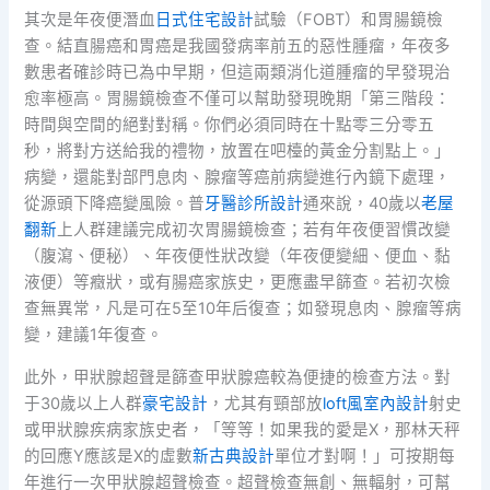
其次是年夜便潛血
日式住宅設計
試驗（FOBT）和胃腸鏡檢
查。結直腸癌和胃癌是我國發病率前五的惡性腫瘤，年夜多
數患者確診時已為中早期，但這兩類消化道腫瘤的早發現治
愈率極高。胃腸鏡檢查不僅可以幫助發現晚期「第三階段：
時間與空間的絕對對稱。你們必須同時在十點零三分零五
秒，將對方送給我的禮物，放置在吧檯的黃金分割點上。」
病變，還能對部門息肉、腺瘤等癌前病變進行內鏡下處理，
從源頭下降癌變風險。普
牙醫診所設計
通來說，40歲以
老屋
翻新
上人群建議完成初次胃腸鏡檢查；若有年夜便習慣改變
（腹瀉、便秘）、年夜便性狀改變（年夜便變細、便血、黏
液便）等癥狀，或有腸癌家族史，更應盡早篩查。若初次檢
查無異常，凡是可在5至10年后復查；如發現息肉、腺瘤等病
變，建議1年復查。
此外，甲狀腺超聲是篩查甲狀腺癌較為便捷的檢查方法。對
于30歲以上人群
豪宅設計
，尤其有頸部放
loft風室內設計
射史
或甲狀腺疾病家族史者，「等等！如果我的愛是X，那林天秤
的回應Y應該是X的虛數
新古典設計
單位才對啊！」可按期每
年進行一次甲狀腺超聲檢查。超聲檢查無創、無輻射，可幫