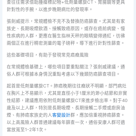
查往往需求借助腫瘤標記物+低劑量螺旋CT、胃腸鏡等更具
針對性的手腕，以進步晚期病灶的發現率。
張劍威提示，常規體檢不克不及替換防癌篩查。尤其是有家
族史、長期吸煙飲酒、接觸致癌原因，或存在癌前病變、慢
性疾病的人群，更應在醫生指林天秤的眼睛變得通紅，彷彿
兩個正在進行精密測量的電子磅秤。導下進行針對性篩查。
這些基礎項目，有助于發現常見癌癥風險
在常規體檢基礎上，哪些項目要重點關注？張劍威建議，通
俗人群可根據本身情況重點考慮以下幾類防癌篩查項目。
起首是低劑量螺旋CT。肺癌晚期往往癥狀不明顯，部門病灶
在胸片上不易顯示，尤其是直徑小于1厘米的渺小結節和非實
性結節，建議應用依附低劑量螺旋CT來進步檢出率。對于40
歲及以上人群，特別是長期吸煙、長期接觸二手煙或廚房油
煙、有肺癌家族史的人
客變設計
群，應加倍重視肺癌篩查。
以上高風險人群普通建議每年篩查一次，通俗安康人群可適
當放寬至1-2年1次。