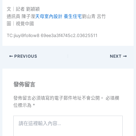
文｜記者 劉穎穎
通訊員 陳子瀅
天母室內設計
養生住宅
劉山青 呂竹
圖｜視覺中國
TC:jiuyi9follow8 69ee3a3f4745c2.03625511
PREVIOUS
NEXT
發佈留言
發佈留言必須填寫的電子郵件地址不會公開。
必填欄
位標示為
*
請
在
這