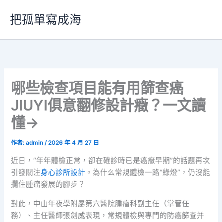
跳
把孤單寫成海
至
主
要
內
容
哪些檢查項目能有用篩查癌
JIUYI俱意翻修設計癥？一文讀
懂→
作者:
admin
/
2026 年 4 月 27 日
近日，“年年體檢正常，卻在確診時已是癌癥早期”的話題再次
引發關注
身心診所設計
。為什么常規體檢一路“綠燈”，仍沒能
攔住腫瘤發展的腳步？
對此，中山年夜學附屬第六醫院腫瘤科副主任（掌管任
務）、主任醫師張劍威表現，常規體檢與專門的防癌篩查并