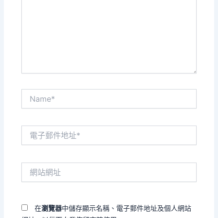
裡
輸
入
內
容...
Name*
電
子
郵
件
網
地
站
址
網
*
址
在
瀏覽器
中儲存顯示名稱、電子郵件地址及個人網站