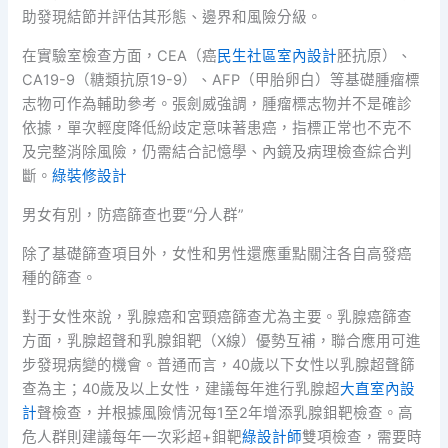
助發現結節并評估其形態、邊界和風險分級。
在實驗室檢查方面，CEA（癌
民生社區室內設計
胚抗原）、
CA19-9（糖類抗原19-9）、AFP（甲胎卵白）等基礎腫瘤標
志物可作為輔助參考。張劍威強調，腫瘤標志物并不是確診
依據，單次輕度降低紛歧定意味著患癌，指標正常也不克不
及完整消除風險，仍需結合記憶學、內鏡及病理檢查綜合判
斷。
綠裝修設計
男女有別，防癌篩查也要“分人群”
除了基礎篩查項目外，女性和男性還應重點關注各自高發癌
種的篩查。
對于女性來說，乳腺癌和宮頸癌篩查尤為主要。乳腺癌篩查
方面，乳腺超聲和乳腺鉬靶（X線）優勢互補，聯合應用可進
步發現病變的機會。普通而言，40歲以下女性以乳腺超聲篩
查為主；40歲及以上女性，建議每年進行乳腺超
大直室內設
計
聲檢查，并根據風險情況每1至2年增添乳腺鉬靶檢查。高
危人群則建議每年一次彩超+鉬靶
綠設計師
雙項檢查，需要時