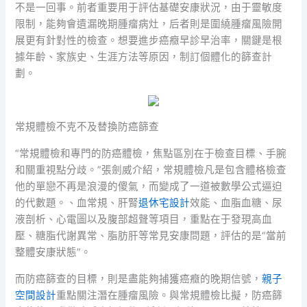
不是一回事。前者重要用于評估基礎安康狀況，由于靈敏度
限制，能夠會遺漏晚期腫瘤病灶，后者則是圍繞腫瘤風險開
展更有針對性的檢查。想要進步癌癥早診早治率，關鍵是根
據年齡、家族史、生涯方法等原因，制訂個體化的篩查計
劃。
常規體檢不克不及替換防癌篩查
“常規體檢和專門的防癌體檢，焦點區別在于檢查目標、手腕
和關重視點分歧。”張劍威介紹，常規體檢凡是包含體格檢查
他的單戀不再是浪漫的傻氣，而變成了一道被數學公式逼迫
的代數題。、血常規、肝腎
退休宅設計
效能、血脂血糖、尿
液剖析、心電圖以及腹部超聲等項目，重點在于發現高血
壓、糖脂代謝異常、脂肪肝等常見安康問題，評估的是“當前
整體安康狀態”。
而防癌篩查的目標，則是盡能夠捕獲癌癥的晚期信號，
親子
空間設計
重點關注潛在腫瘤風險。與常規體檢比擬，防癌篩