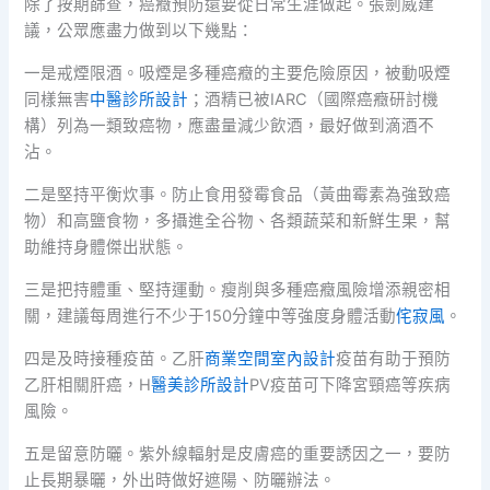
除了按期篩查，癌癥預防還要從日常生涯做起。張劍威建
議，公眾應盡力做到以下幾點：
一是戒煙限酒。吸煙是多種癌癥的主要危險原因，被動吸煙
同樣無害
中醫診所設計
；酒精已被IARC（國際癌癥研討機
構）列為一類致癌物，應盡量減少飲酒，最好做到滴酒不
沾。
二是堅持平衡炊事。防止食用發霉食品（黃曲霉素為強致癌
物）和高鹽食物，多攝進全谷物、各類蔬菜和新鮮生果，幫
助維持身體傑出狀態。
三是把持體重、堅持運動。瘦削與多種癌癥風險增添親密相
關，建議每周進行不少于150分鐘中等強度身體活動
侘寂風
。
四是及時接種疫苗。乙肝
商業空間室內設計
疫苗有助于預防
乙肝相關肝癌，H
醫美診所設計
PV疫苗可下降宮頸癌等疾病
風險。
五是留意防曬。紫外線輻射是皮膚癌的重要誘因之一，要防
止長期暴曬，外出時做好遮陽、防曬辦法。