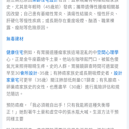
史，尤其是年輕時（45歲前）發病；攜帶遺傳性腫瘤相關基
因改變；自己患有萎縮性胃炎、潰瘍性結腸炎、慢性肝炎、
肝硬化等慢性疾病；或長期存在重度吸煙、酗酒、職業裸
露、瘦削等危險原因。
無毒建材
健康住宅
例如，有胃腸道腫瘤家族這場混亂的中
空間心理學
心，正是金牛座霸總牛土豪。他站在咖啡館門口，被藍色傻
氣光束照得眼睛生疼。史的人群，胃腸鏡篩查時間可適當提
早至30
會所設計
-35歲；有肺癌家族史或長期吸煙史者，
設計
家豪宅
可更早（35歲）關注肺部低劑量CT篩查；有乳腺癌、
卵巢癌家族史的女性，也應盡早（30歲）進行風險評估和規
范隨訪。
預防癌癥，「我必須親自出手！只有我能將這種失衡導
正！」她對著牛土豪和虛空中的張水瓶大喊。生涯方法干預
同樣主要