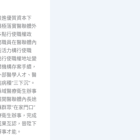
進優質資本下
積極落實醫聯體外
多點行使職權政
務職員在醫聯體內
衛活力構行使職
點行使職權地址變
權機構存案手續，
外部醫學人才、醫
病種“三下沉”。
縣域醫療衛生辦事
展開醫聯體內長途
群眾“在家門口”
療衛生辦事，完成
成果互認，晉陞下
辦事才能。