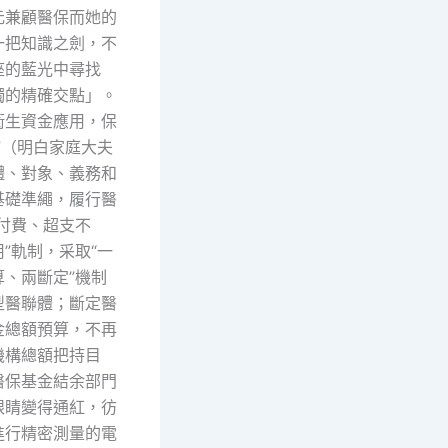
元兼顧醫保而她的
一把知識之劍，不
座的藍光中尋找
獨的精確交點」。
衛生資金應用，保
”（明白家庭大夫
體、對象、義務和
基礎準繩，履行醫
付費、超支不
”軌制，采取“一
算、兩斷定”機制
型醫聯體；斷定醫
金總額預算，不再
機構總額把持目
醫保基金結余部門
眼睛變得通紅，彷
進行精密測量的電