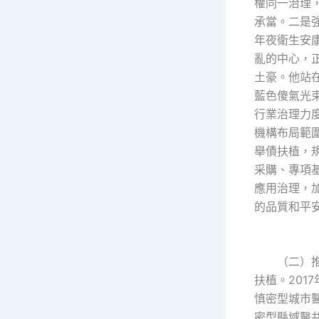
權同一治理
承當。二是
年夜衛生安
亂的中心，
土豪。他站
藍色傻氣光
行業治理力
機構布局範
舉債扶植，
采購、專項
應用治理，
的品質和平
（二）推
扶植。201
慎密型城市醫
密型縣域醫