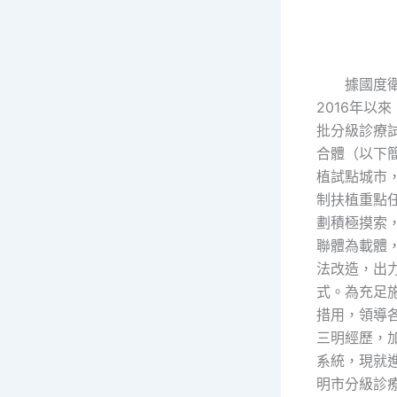
據國度衛
2016年以
批分級診療
合體（以下簡
植試點城市
制扶植重點
劃積極摸索
聯體為載體
法改造，出
式。為充足
措用，領導
三明經歷，
系統，現就
明市分級診