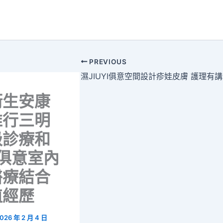
PREVIOUS
濕JIUYI俱意空間設計疹娃皮膚 護理有
衛生安康
推行三明
級診療和
YI俱意室內
醫療結合
植經歷
026 年 2 月 4 日