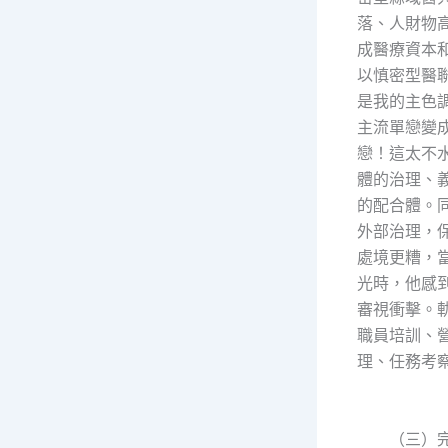
落、人財物
成醫療資本
以慎密型醫
是我的主色
主流單戀變
戀！這太不
體的治理、
的配合體。
外部治理，
處境更糟，
光時，他感
審視衝擊。
職員培訓、
理、任務考察
（三）完