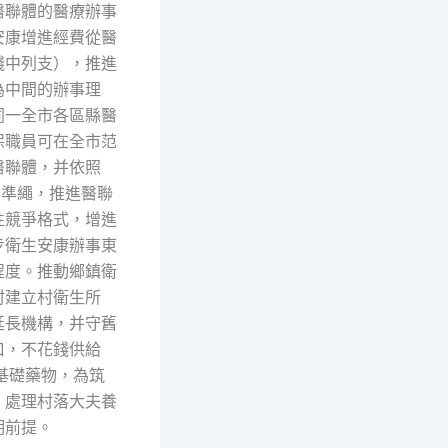
醫聯體的醫療辦事
安康增進經費從醫
錢中列支），推進
為中間的辦事理
同一全市各區縣醫
保職員可在全市范
醫聯體，并依照
的準繩，推進醫聯
性競爭格式，增進
步衛生安康辦事東
程度。推動鄉鎮衛
村建立村衛生所
延長機構，并守舊
口，不花錢供給
基礎藥物，為筑
、處理村落大夫養
明前提。