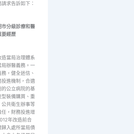
務請求告訴如下：
市分級診療和醫
重要經歷
造當局治理體系
當局辦醫義務。一
義務，健全迷信、
務投進機制，合適
劃的公立病院的基
夜型裝備購買、重
、公共衛生辦事等
擔任，財務投進增
012年改造前合
權歸入處所當局債