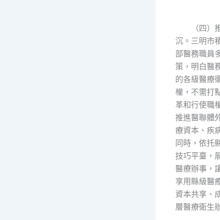
（四）推
沉。三明市
部醫務職員
策，明白醫
的各級醫療
權，不需打
革和行使職
推進醫聯體
療資本、疾病
同時，依托
技巧平臺，
醫療辦事，讓
享用縣級醫
資本共享、
層醫療衛生