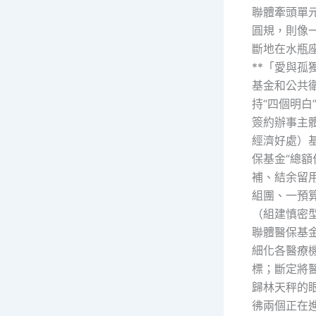
聯體牽頭單
圓規，則像
斷地在水瓶
**「愛與孤
基金和公共
持“四個明白
簽約辦事主
經濟好處）
保基金“總額
補、結余留用
組團、一預
（組建慎密
聯體醫保基
細化各醫療
標；斷定將
歸林天秤的
彿兩個正在