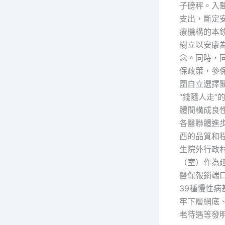
子磅秤。入
支出，斷定
療機構的本
樹立以安康
念。同時，
保政策，參
圍自立選擇
“錢隨人走”
體間構成良
各醫聯體進
西的品質和
生院外行政
（室）作為
醫保報銷端
39種慢性病
牢下層網底
老待遇等發