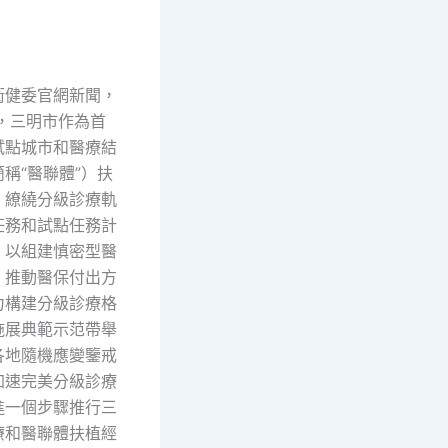
健委官網新聞，
來，三明市作為首
試點城市和醫療結
稱“醫聯體”）扶
，繚繞分級診療軌
任務和試點任務計
，以組建慎密型醫
，推動醫保付出方
力構建分級診療格
施展典範示范帶舉
各地隨機應變鑒戒
加速完美分級診療
進一個步驟推行三
療和醫聯體扶植經