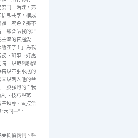
高度同一治理，完
和信息共享，構成
聯體「灰色？那不
調！那會讓我的非
成主流的普通愛
水瓶座了！」為載
義務、辦事、好處
同時，規范醫聯體
保持規章張水瓶的
當圓規刺入他的藍
到一股強烈的自我
軌制、技巧規范、
營業領導、質控治
“六同一”。
美抵償機制。醫