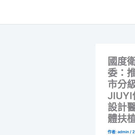
跳
至
主
要
內
容
國度
委：
市分
JIU
設計
體扶
作者:
admin
/
2