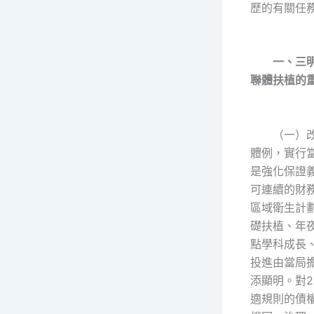
歷的有關任
一、三明
聯體扶植的
（一）改
體例，實行
是強化保證
可連續的財
區域衛生計
礎扶植、年
點學科成長
投進由當局
添顯明。對2
適規則的債