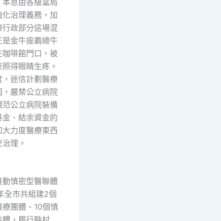
，本息由各級當局
強化治理義務，加
康行政部分這場混
正是金牛座霸總牛
在咖啡館門口，被
束照得眼睛生疼。
度，迷信計劃醫療
圍，嚴禁公立病院
規范公立病院裝備
基金、結余資金的
加大力度醫療東西
安治理。
動慎密型醫聯體
7年全市共組建2個
療團體、10個慎
共體，履行縣村