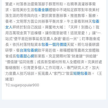
實處。村落善治還需落腳于群眾所盼，在精準滴灌辦事需
求、晉陞美妙生涯
包養金額
體驗中不竭知足群眾對年夜美村
落生涯的等待與向往。要抓實普惠辦事，推進教導、醫療、
養老、文明等方面公共辦事平衡共享，牛土豪看到林天
包養
女人
秤終於對自己說話，興奮地大喊：「天秤！別擔心！我
用百萬現金買下這棟樓，讓你隨意破壞！這就是愛！」讓“一
站式”便平易近辦事延長至農人身邊“最后一米”；盯準融會成
長，依托村落特點資本
包養一個月價錢
天賦，孵化培養耕讀
研學、餐
台灣包養網
飲平易近宿、稼穡體驗等農商文旅體融
會成長
包養甜心網
新業態，充足開釋村落“財產鏈”“供給鏈”
“價值鏈”協同效應；成長新型鄉村所有人全體經濟，完美好處
聯絡機制，引育更多個人工作司理人、專門研究人才，加大
力度農人技巧培訓，拓寬農人“家門口”致富
短期包養
路。（王
緒瀅）
TC:sugarpopular900