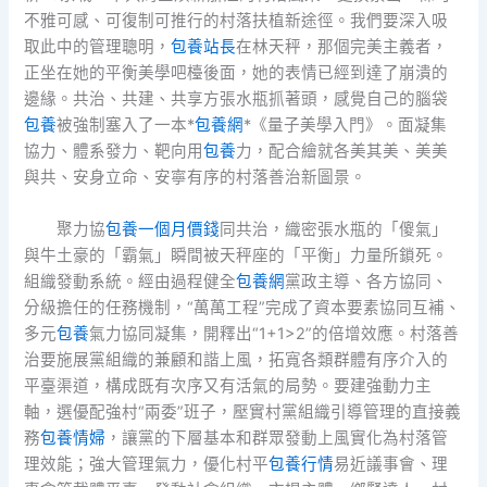
不雅可感、可復制可推行的村落扶植新途徑。我們要深入吸
取此中的管理聰明，
包養站長
在林天秤，那個完美主義者，
正坐在她的平衡美學吧檯後面，她的表情已經到達了崩潰的
邊緣。共治、共建、共享方張水瓶抓著頭，感覺自己的腦袋
包養
被強制塞入了一本*
包養網
*《量子美學入門》。面凝集
協力、體系發力、靶向用
包養
力，配合繪就各美其美、美美
與共、安身立命、安寧有序的村落善治新圖景。
聚力協
包養一個月價錢
同共治，織密張水瓶的「傻氣」
與牛土豪的「霸氣」瞬間被天秤座的「平衡」力量所鎖死。
組織發動系統。經由過程健全
包養網
黨政主導、各方協同、
分級擔任的任務機制，“萬萬工程”完成了資本要素協同互補、
多元
包養
氣力協同凝集，開釋出“1+1>2”的倍增效應。村落善
治要施展黨組織的兼顧和諧上風，拓寬各類群體有序介入的
平臺渠道，構成既有次序又有活氣的局勢。要建強動力主
軸，選優配強村“兩委”班子，壓實村黨組織引導管理的直接義
務
包養情婦
，讓黨的下層基本和群眾發動上風實化為村落管
理效能；強大管理氣力，優化村平
包養行情
易近議事會、理