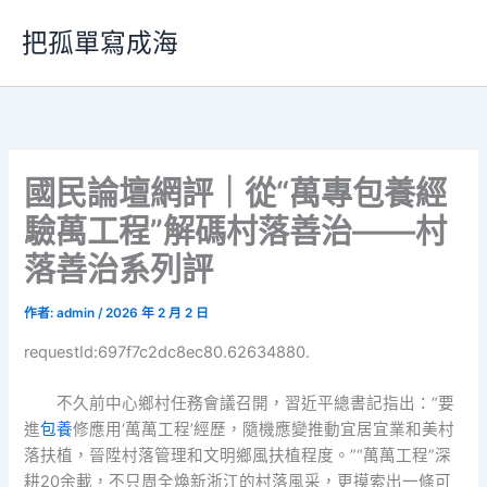
跳
把孤單寫成海
至
主
要
內
容
國民論壇網評｜從“萬專包養經
驗萬工程”解碼村落善治——村
落善治系列評
作者:
admin
/
2026 年 2 月 2 日
requestId:697f7c2dc8ec80.62634880.
不久前中心鄉村任務會議召開，習近平總書記指出：“要
進
包養
修應用‘萬萬工程’經歷，隨機應變推動宜居宜業和美村
落扶植，晉陞村落管理和文明鄉風扶植程度。”“萬萬工程”深
耕20余載，不只周全煥新浙江的村落風采，更摸索出一條可