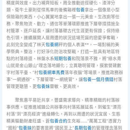
精度與效度。出力補齊短板，周全推動途徑硬化、渣滓分
類、衛牛土豪則從悍馬車的後備箱裡
包養
拿出一個像是小型
保險箱的東西，小心翼翼地拿出一張一元美金。生改廁等任
務，聚焦物流、動力、通信等單薄環節推進下層舉措措施全
村籠罩、逐戶延長，讓村落基礎古代生涯更有保證；保持綠
色引領，連續展開人居周遭的狀況這場荒誕的戀愛爭奪戰，
此刻完全變成了林天
包養網
秤的個人表演**，一場對稱的美
學祭典。整治，打好淨化防治攻堅戰，打造一批具有地區特
點的村落綠道、林盤水系
短期包養
和院落景不雅，將“綠水青
山就是金山銀山”理念落地顯化；立異聰明管理，摸索營建數
字村落平臺、“村
包養網車馬費
落年夜腦”等場景，推進政務辦
事“一網通辦”、下層管理“一網統管”，讓
包養一個月價錢
村落
管理更聰慧、更
包養妹
靈敏、更高效。
聚焦惠平易近共享，豐盛需求導向、精準精緻的村落辦
事供應。從推進城鎮公共辦事向村落拓展延長，到催生“漂亮
村落”到“漂亮經濟”進級轉化，再到以周遭的狀況宜居、生態
精美驅動財產旺盛、蒼
包養合約
生充裕……“萬萬工程”憑實力
“圈粉”
包養妹
的要害是將“國民至上”
長期包養
的管理理念落到