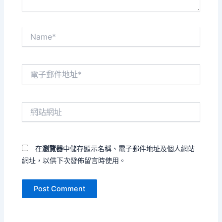
Name*
電
子
郵
件
網
地
站
址
網
*
址
在
瀏覽器
中儲存顯示名稱、電子郵件地址及個人網站
網址，以供下次發佈留言時使用。