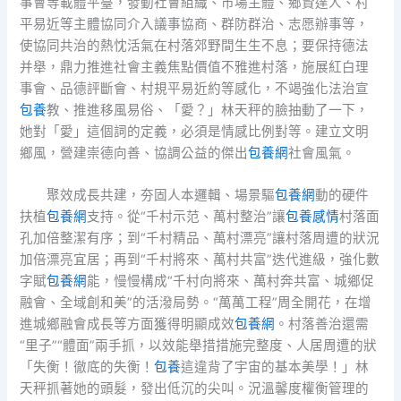
事會等載體平臺，發動社會組織、市場主體、鄉賢達人、村
平易近等主體協同介入議事協商、群防群治、志愿辦事等，
使協同共治的熱忱活氣在村落郊野間生生不息；要保持德法
并舉，鼎力推進社會主義焦點價值不雅進村落，施展紅白理
事會、品德評斷會、村規平易近約等感化，不竭強化法治宣
包養
教、推進移風易俗、「愛？」林天秤的臉抽動了一下，
她對「愛」這個詞的定義，必須是情感比例對等。建立文明
鄉風，營建崇德向善、協調公益的傑出
包養網
社會風氣。
聚效成長共建，夯固人本邏輯、場景驅
包養網
動的硬件
扶植
包養網
支持。從“千村示范、萬村整治”讓
包養感情
村落面
孔加倍整潔有序；到“千村精品、萬村漂亮”讓村落周遭的狀況
加倍漂亮宜居；再到“千村將來、萬村共富”迭代進級，強化數
字賦
包養網
能，慢慢構成“千村向將來、萬村奔共富、城鄉促
融會、全域創和美”的活潑局勢。“萬萬工程”周全開花，在增
進城鄉融會成長等方面獲得明顯成效
包養網
。村落善治還需
“里子”“體面”兩手抓，以效能舉措措施完整度、人居周遭的狀
「失衡！徹底的失衡！
包養
這違背了宇宙的基本美學！」林
天秤抓著她的頭髮，發出低沉的尖叫。況溫馨度權衡管理的