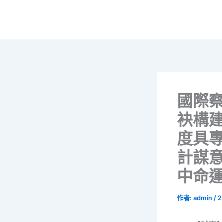
跳
至
主
要
內
容
國際
袂構
度具
計謀
中命
作者:
admin
/
2