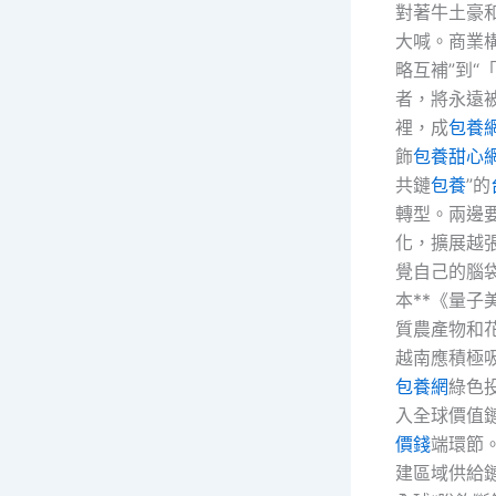
對著牛土豪
大喊。商業
略互補”到“
者，將永遠
裡，成
包養
飾
包養甜心
共鏈
包養
”的
轉型。兩邊
化，擴展越
覺自己的腦
本**《量子
質農產物和
越南應積極
包養網
綠色
入全球價值
價錢
端環節
建區域供給