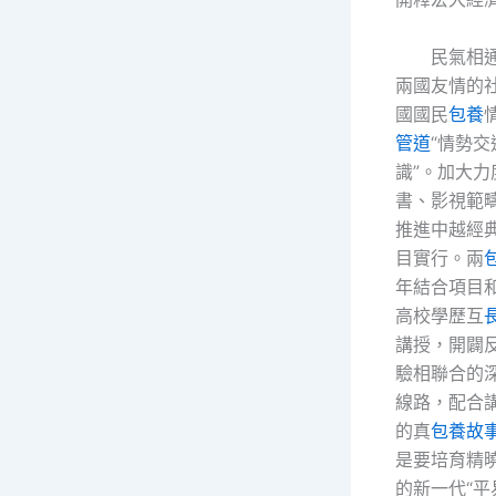
民氣相
兩國友情的
國國民
包養
管道
“情勢交
識”。加大
書、影視範
推進中越經
目實行。兩
年結合項目
高校學歷互
講授，開闢
驗相聯合的
線路，配合
的真
包養故
是要培育精
的新一代“平