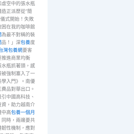
和虛空中的張水瓶
構造正派歷從“簡
「儀式開始！失敗
被困在我的咖啡館
網
為最不對稱的裝
網
品！」深
包養
度
台灣包養網
要害
要推進商業均衡
張水瓶抓著頭，感
袋被強制塞入了一
美學入門》。南優
花費品對華出口。
吸引中國高科技、
投資，助力越南介
鏈中高
包養一個月
。同時，兩邊要共
鏈韌性機制，應對