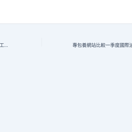
江西省婺源縣總工會展開專包養app個人工作病防治法宣揚周運動