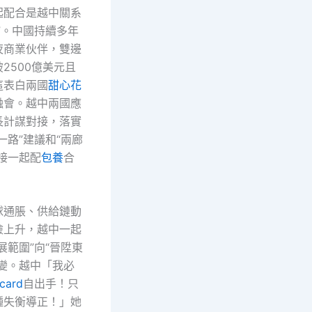
起配合是越中關系
”。中國持續多年
夜商業伙伴，雙邊
2500億美元且
這表白兩國
甜心花
融會。越中兩國應
長計謀對接，落實
一路”建議和“兩廊
接一起配
包養
合
球通脹、供給鏈動
險上升，越中一起
展範圍”向“晉陞東
改變。越中「我必
ard
自出手！只
種失衡導正！」她