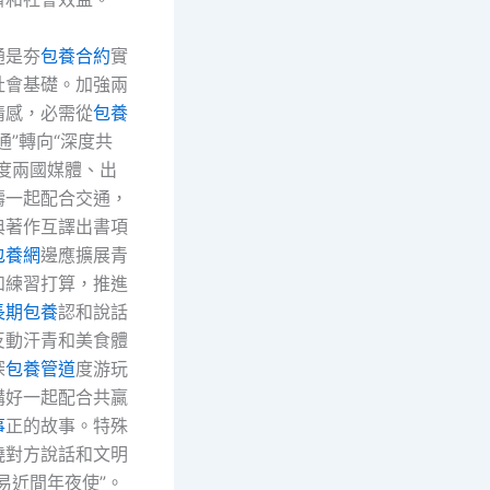
通是夯
包養合約
實
社會基礎。加強兩
情感，必需從
包養
通”轉向“深度共
力度兩國媒體、出
疇一起配合交通，
典著作互譯出書項
包養網
邊應擴展青
和練習打算，推進
長期包養
認和說話
反動汗青和美食體
深
包養管道
度游玩
講好一起配合共贏
事
正的故事。特殊
曉對方說話和文明
易近間年夜使”。