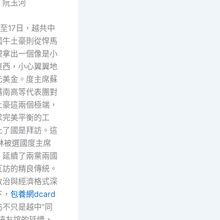
】阮玉河
日至17日，越共中
國牛土豪則從悍馬
裡拿出一個像是小
東西，小心翼翼地
元美金。度主席蘇
越南高等代表團對
土豪這兩個極端，
求完美平衡的工
止了國是拜訪。這
林被選國度主席
，延續了兩黨兩國
互訪的精良傳統。
政治與經濟格式深
下，
包養網dcard
訪不只是越中“同
傳統友誼的延續，