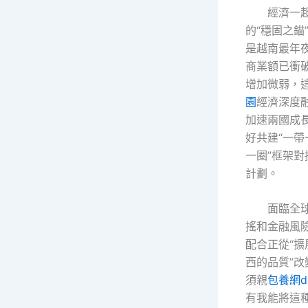
經濟一
的“穩固之錨
是越南最年
商業額已衝破
增加微弱，
園
經濟深度
加速兩國成
好共建“一帶
一圈”框架對
計劃。
面臨全
搖和金融風
配合正從“擴
西的品質”
須親
包養網dc
有我能將這