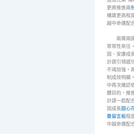
更將推進兩
構建更高程
越中命運配
兩黨兩
常常性來往
固、安康成
計謀引領感
不竭加強，
制成效明顯
中再次確認依
體目的，推
計謀一起配
固成長
甜心
養留言板
程
中越命運配