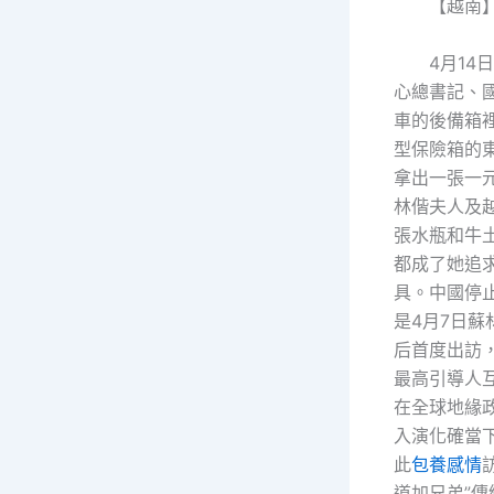
【越南
4月14
心總書記、
車的後備箱
型保險箱的
拿出一張一
林偕夫人及
張水瓶和牛
都成了她追
具。中國停
是4月7日蘇
后首度出訪
最高引導人
在全球地緣
入演化確當
此
包養感情
道加兄弟”