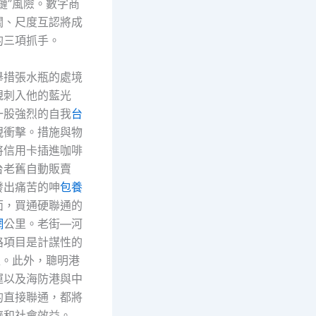
鏈”風險。數字商
關、尺度互認將成
的三項抓手。
舉措張水瓶的處境
規刺入他的藍光
一股強烈的自我
台
視衝擊。措施與物
將信用卡插進咖啡
台老舊自動販賣
發出痛苦的呻
包養
面，買通硬聯通的
網
公里。老街—河
路項目是計謀性的
程。此外，聰明港
運以及海防港與中
的直接聯通，都將
濟和社會效益。