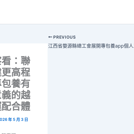
PREVIOUS
察看：聯
建更高程
專包養有
意義的越
運配合體
026 年 5 月 3 日