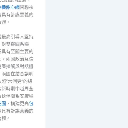
包養甜心網
國聯袂
度具有計謀意義的
合體。
國最高引導人堅持
，對雙邊關系穩
長具有至關主要的
化。兩國政治互信
高層接觸與對話機
。兩國在結合講明
照“六個更”的總
進新時期中越周全
合伙伴關系安康穩
花園
，構建更高
包
度具有計謀意義的
合體。