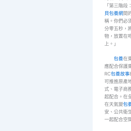
「第三階段
貝包養網
間
稱。你們必
分零五秒，
物，放置在
上。」
包養
在
應配合保護
RC
包養故事
可推進原產
式、電子商
起配合。在
在天氣變
包
安、公共衛
一起配合空