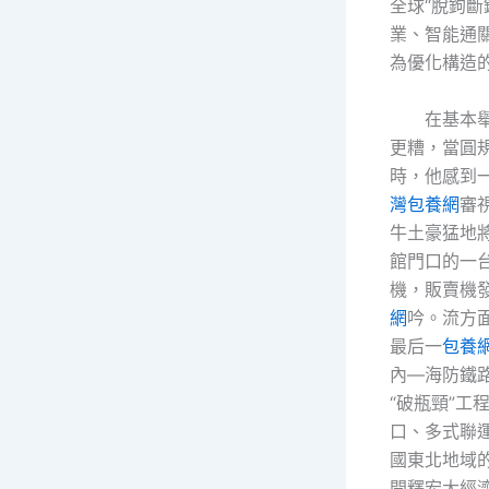
全球“脫鉤斷
業、智能通
為優化構造
在基本
更糟，當圓
時，他感到
灣包養網
審
牛土豪猛地
館門口的一
機，販賣機
網
吟。流方
最后一
包養
內—海防鐵
“破瓶頸”工
口、多式聯
國東北地域
開釋宏大經