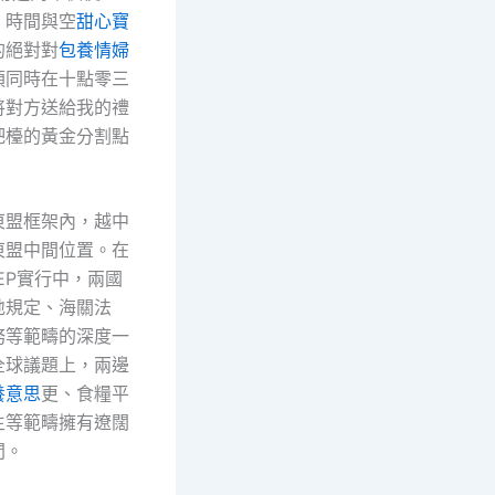
：時間與空
甜心寶
的絕對對
包養情婦
須同時在十點零三
將對方送給我的禮
吧檯的黃金分割點
東盟框架內，越中
東盟中間位置。在
EP實行中，兩國
地規定、海關法
務等範疇的深度一
全球議題上，兩邊
養意思
更、食糧平
生等範疇擁有遼闊
間。