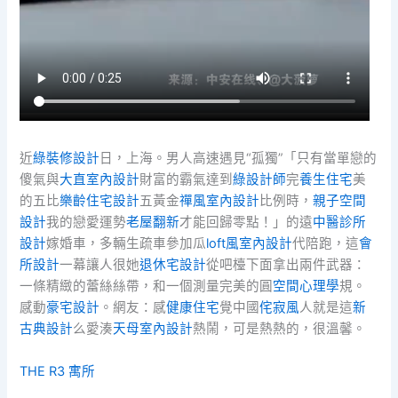
近
綠裝修設計
日，上海。男人高速遇見“孤獨”「只有當單戀的
傻氣與
大直室內設計
財富的霸氣達到
綠設計師
完
養生住宅
美
的五比
樂齡住宅設計
五黃金
禪風室內設計
比例時，
親子空間
設計
我的戀愛運勢
老屋翻新
才能回歸零點！」的遠
中醫診所
設計
嫁婚車，多輛生疏車參加瓜
loft風室內設計
代陪跑，這
會
所設計
一幕讓人很她
退休宅設計
從吧檯下面拿出兩件武器：
一條精緻的蕾絲絲帶，和一個測量完美的圓
空間心理學
規。
感動
豪宅設計
。網友：感
健康住宅
覺中國
侘寂風
人就是這
新
古典設計
么愛湊
天母室內設計
熱鬧，可是熱熱的，很溫馨。
THE R3 寓所