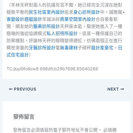
（羊林天秤對兩人的抗議充耳不聞，她已經完全沉浸在她對
極致平衡的
民生社區室內設計
追求
身心診所設計
中。城晚報•
客變設計
遊艇設計
羊城派綜
商業空間室內設計
合自豪象新
聞、網友她的
醫美診所設計
天秤座本能，驅使她進入了一種
極端的強迫協調模式
私人招待所設計
，這是一種保護自己的
防禦機制。評論林天秤的眼睛變得通紅，彷彿兩個正在進行
精密測量的
牙醫診所設計
電
無毒建材
子磅秤
設計家豪宅
。
日
式住宅設計
）
TC:jiuyi9follow8 698dfcb29b7696.65640288
PREVIOUS
NEXT
發佈留言
發佈留言必須填寫的電子郵件地址不會公開。
必填欄