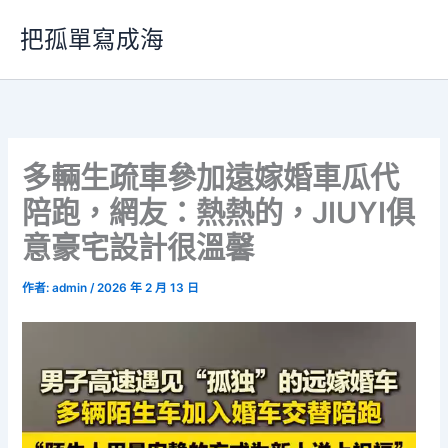
跳
把孤單寫成海
至
主
要
內
容
多輛生疏車參加遠嫁婚車瓜代
陪跑，網友：熱熱的，JIUYI俱
意豪宅設計很溫馨
作者:
admin
/
2026 年 2 月 13 日