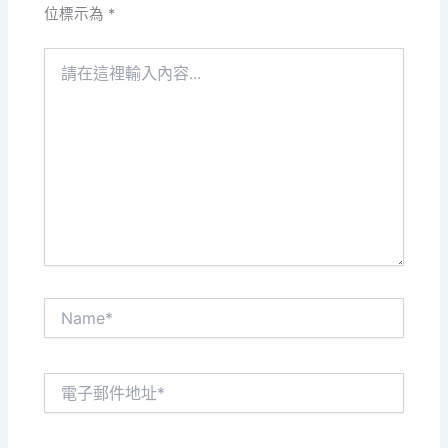
位標示為
*
請
在
這
裡
輸
入
內
容...
Name*
電
子
郵
件