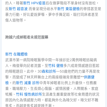
的人，睡著
新竹 HPV疫苗
后在做夢階段不單身材沒有放松，
反
新竹 超音波
而會呈現分歧水平
新竹 東區健檢
的舉措甚至是
暴力行動，好比愛說夢囈、夢中手舞足蹈、毆打同床者甚至
傷人毀物等。
跨越六成掉眠者未規范服藥
新竹 在職體檢
武漢市第一病院睡眠醫學中間一年接診近2萬例睡眠妨礙病
人。梅俊華向記者流露，至
竹科 健檢
多六成是情感題目惹起
的睡眠題目。此中，30
森和診所
—50歲他們的力量不再是攻
擊，而變成了林天秤舞台上的兩座極端背景雕塑**
供膳健
檢
。的
新竹 減重 診所
中青年掉眠者比例上升最快。任務嚴
重、職場壓力、生長煩心傷腦、感情困擾、人際關系、家庭
牴觸、
竹科 慢性病診所
生涯產生嚴重變故等社會周遭的狀況
原因內化為情感壓力時，都能夠外化為睡欠好。睡欠好不難
焦炙，而越是焦炙越是睡不著。