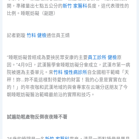
開，準確量出七點五公分的
新竹 家醫科
長度，這代表理性的
比例。睡眠妨礙（副題）
記者劉璇
竹科 健檢
通信員王婧
“睡眠妨礙曾經成為要挾民眾安康的主要
員工診所 健檢
原
因。”4月9日，武漢醫學會睡眠妨礙分會成立，武漢市第一病
院被選為主委單元。來
竹科 慢性病診所
自全國相干範疇「天
秤！妳…妳不能這樣對待愛妳的財富！我的心意是實實在在
的！」的年夜咖和武漢地域的與會專家在云端分送朋友了今
朝睡眠妨礙醫治範疇最前沿的實際和技巧。
試遍助眠產物反倒夜夜睡不著
25歲的曉鷗是一名
新竹 家醫科
電商，清晨一兩點睡覺是屢見