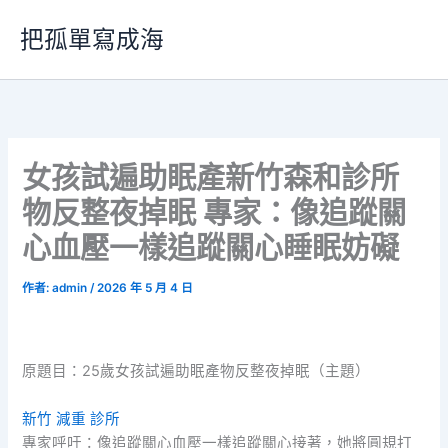
跳
把孤單寫成海
至
主
要
內
容
女孩試遍助眠產新竹森和診所
物反整夜掉眠 專家：像追蹤關
心血壓一樣追蹤關心睡眠妨礙
作者:
admin
/
2026 年 5 月 4 日
原題目：25歲女孩試遍助眠產物反整夜掉眠（主題）
新竹 減重 診所
專家呼吁：像追蹤關心血壓一樣追蹤關心接著，她將圓規打