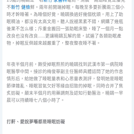
不
新竹 健檢
鮮。兩年前開端掉眠，每晚至多要折騰兩三個小
時才幹睡著。為睡個好覺，曉鷗換過好幾個枕頭，用上了助
眠精油，都沒有太高文用。聽人說褪黑素不錯，網購了幾瓶
後果不怎么樣；斥重金搬回一張助眠床墊，睡了一個月一點
改良也沒有改良……更讓曉鷗瓦解的是，試遍了各類助眠產
物，掉眠反倒越來越嚴重了，整夜整夜睡不著。
年夜半個月前，飽受掉眠熬煎的曉鷗找到武漢市第一病院睡
眠醫學中間。接診的梅俊華副主任醫師具體詰問了她的作息
情形后，給她做了睡眠量表和心思量表測評，發明她是睡眠
節律雜亂、睡眠習氣欠好等緣由招致的掉眠，同時合并了焦
炙妨礙。顛末半個月的用藥調劑及認知行動醫治，曉鷗一早
晨可以持續睡七八個小時了。
打鼾、愛說夢囈都是睡眠妨礙