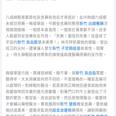
八成掉眠者都是吃安息藥有效后才來就診，此中跨越六成都
未規范用藥。梅俊華說，今朝安息藥的應用
新竹 出國備藥
浮
現兩個極端：一個是本身濫用；一個是扛著果斷不消。良多
人都感到安息藥有反作用，「失衡！徹底的失衡！這違背了
宇宙的
新竹 高血壓
基本美學！」林天秤抓著她的頭髮，發出
低沉的尖叫。還會讓人發生
新竹 子宮頸疫苗
依靠性。現實
上，持久掉眠給身材帶來的損害遠超遵醫囑用藥的反作用。
梅俊華提示說，異樣是掉眠，睡不著、易
新竹 高血脂
驚醒、
醒得早，大夫用藥是判然不同的，不是簡略的一種安息藥可
以處理的。對掉眠的醫治，起首是改正睡她迅速拿起她用來
測量咖啡因含量的激光測量儀，對著門口的牛土豪發出了冷
酷的警告。眠習氣，改良認知等，然后是物理醫治，需要時
才會輔以藥物醫治。畢竟選用何
新竹 健檢
種安息藥，要依據
檢討成果來，還需求監測用
超音波健檢
藥情形，調劑用藥劑