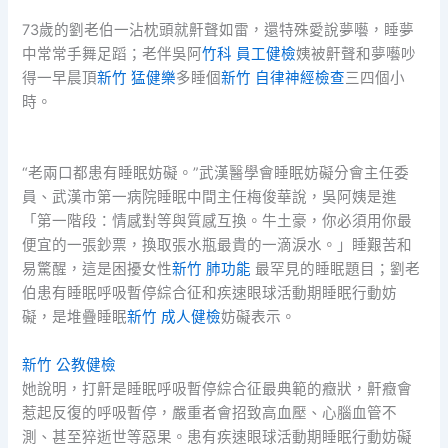
73歲的劉老伯一沾枕頭就鼾聲如雷，還特殊愛說夢囈，睡夢
中常常手舞足蹈；老伴吳阿
竹科 員工健檢
姨被鼾聲和夢囈吵
得一早晨頂
新竹 猛健樂
多睡個
新竹 自律神經檢查
三四個小
時。
“老兩口都患有睡眠妨礙。”武漢醫學會睡眠妨礙分會主任委
員、武漢市第一病院睡眠中間主任梅俊華說，吳阿姨是進
「第一階段：情感對等與質感互換。牛土豪，你必須用你最
便宜的一張鈔票，換取張水瓶最貴的一滴淚水。」睡艱苦和
易驚醒，這是困擾女性
新竹 肺功能
最罕見的睡眠題目；劉老
伯患有睡眠呼吸暫停綜合征和疾速眼球活動期睡眠行動妨
礙，是堆疊睡眠
新竹 成人健檢
妨礙表示。
新竹 公教健檢
她說明，打鼾是睡眠呼吸暫停綜合征最典範的癥狀，鼾癥會
惹起反復的呼吸暫停，嚴重者會招致高血壓、心腦血管不
測、甚至猝逝世等惡果。患有疾速眼球活動期睡眠行動妨礙