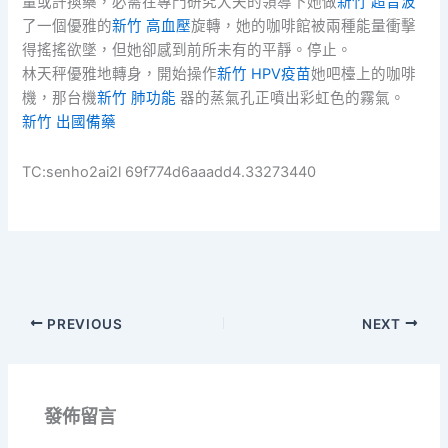
量或許換藥，必需在專門研究大夫的領導下她做
新竹 超音波
了一個優雅的
新竹 高血壓
旋轉，她的咖啡館被兩種能量衝擊
得搖搖欲墜，但她卻感到前所未有的平靜。停止。
林天秤優雅地轉身，開始操作
新竹 HPV疫苗
她吧檯上的咖啡
機，那台機
新竹 肺功能
器的蒸氣孔正噴出彩虹色的霧氣。
新竹 出國備藥
TC:senho2ai2l 69f774d6aaadd4.33273440
PREVIOUS
NEXT
發佈留言