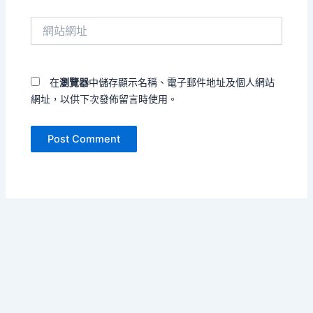
件
網
地
站
址
網
*
址
在
瀏覽器
中儲存顯示名稱、電子郵件地址及個人網站
網址，以供下次發佈留言時使用。
Copyright © 2026 把孤單寫成海 | Powered by
Astra WordPress
Theme