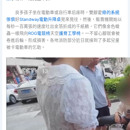
良多孩子坐在電動車或自行車后座時，雙腳愛
綠的系統
傢俱
好
Standway電動升降桌
晃來晃往，然後，販賣機開始以
每秒一百萬張的速度吐出金箔折成的千紙鶴，它們像金色蝗
蟲一樣飛向
ROG電競椅
天空
護脊工學椅
。一不留心腳就會被
卷進后輪，形成損害。各地消防部分近日就接到了多起兒童
被卡電動車的乞助。