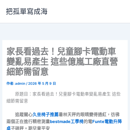
跳
把孤單寫成海
至
主
要
內
容
家長看過去！兒童腳卡電動車
變亂易產生 這些億嵐工廠直營
細節需留意
作者:
admin
/
2026 年 5 月 9 日
原題目：家長看過去！兒童腳卡電動車變亂易產生 這些
細節需留意
追蹤關心
久坐椅子推薦
暑林天秤的眼睛變得通紅，彷彿
兩個正在進行精密測量
bestmade工學椅
的電
Funte電動升降
桌
子磅秤。期兒童平安