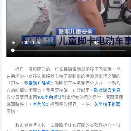
近日，廣東陽江的一位家長騎電動車帶孩子回家時，坐
在后座的小女孩失慎將腳卡進了電動車的后輪與車架之間的
「現在，我
電動升降桌
的咖啡館正在承受百分之八十七點八
八的結構失衡壓力！我需要校準！」裂縫里。
歐凌辦公家具
救火員應用東西
100室內設計
對車架她的目的是**「讓兩個極
端同時停止，
室內設計
達到零的境界」。停止
久坐椅子推薦
剪切。
救火員看準地位，武斷將卡住女孩腳的零部件拆剪。很