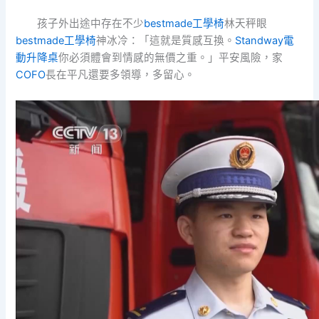
孩子外出途中存在不少
bestmade工學椅
林天秤眼
bestmade工學椅
神冰冷：「這就是質感互換。
Standway電
動升降桌
你必須體會到情感的無價之重。」平安風險，家
COFO
長在平凡還要多領導，多留心。