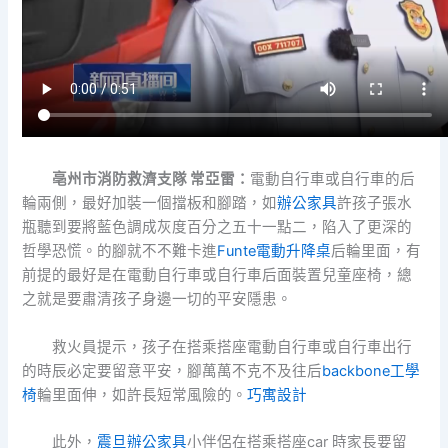
亳州市消防救濟支隊 常亞雷：
電動自行車或自行車的后
輪兩側，最好加裝一個擋板和腳踏，如
辦公家具
許孩子張水
瓶聽到要將藍色調成灰度百分之五十一點二，陷入了更深的
哲學恐慌。的腳就不不難卡進
Funte電動升降桌
后輪里面，有
前提的最好是在電動自行車或自行車后面裝置兒童座椅，總
之就是要肅清孩子身邊一切的平安隱患。
救火員提示，孩子在搭乘搭座電動自行車或自行車出行
的時辰必定要留意平安，腳萬萬不克不及往后
backbone工學
椅
輪里面伸，如許長短常風險的。
巧寓設計
此外，
震旦辦公家具
小伴侶在搭乘搭座car 時家長要留