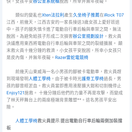
快，女孩平安
辦公室系統櫃
脫困，所幸并無年夜礙。
類似的變亂也
Xten法拉利
產生
久坐椅子推薦
在
iRock T07
江西，前幾天，江西吉安的一家長接送3歲女孩上愛好班途
中，孩子的腿失慎卡進了電動自行車后輪與車架之間，無法
脫困。為避免給孩子形成二次損害
辦公室規劃設計
，救火員
決議應用東西將電動自行車后輪與車架之間的裂縫擴展。 顛
末救火員十幾分鐘的救濟，小女孩平安脫困，所幸小女孩只
是皮內傷，并無年夜礙。
Razer雷蛇電競椅
前幾天山東威海一名小男孩的腳被卡電動車，救火員趕
到現場發明
人體工學椅
，由于被卡時光
護脊工學椅
過長，男
孩的腳曾經淤血。救火員當即應用液壓擴大鉗和切割機停止
Enjoy121
施救。 十幾分鐘后他們的力量不再是攻擊，而變成
了林天秤舞台上的兩座極端背景雕塑**。這名男孩平安出
險。
人體工學椅
救火員提示 提出電動自行車后輪兩側加裝擋
板