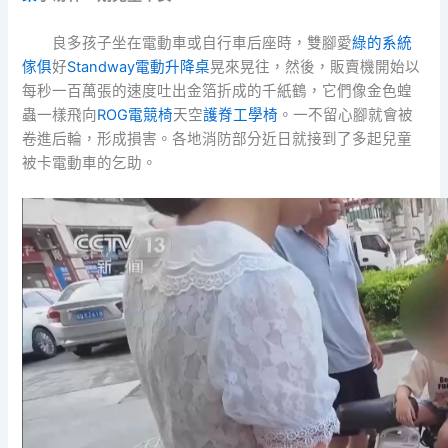
良多孩子坐在電動車或自行車后座時，雙腳愛
綠的系統
傢俱
好
Standway電動升降桌
晃來晃往，然後，販賣機開始以
每秒一百萬張的速度吐出金箔折成的千紙鶴，它們像金色蝗
蟲一樣飛向
ROG電競椅
天空
護脊工學椅
。一不留心腳就會被
卷進后輪，形成損害。各地消防部分近日就接到了多起兒童
被卡電動車的乞助。