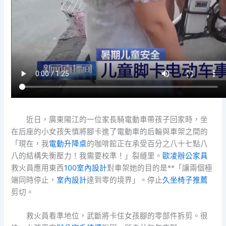
近日，廣東陽江的一位家長騎電動車帶孩子回家時，坐
在后座的小女孩失慎將腳卡進了電動車的后輪與車架之間的
「現在，我
電動升降桌
的咖啡館正在承受百分之八十七點八
八的結構失衡壓力！我需要校準！」裂縫里。
歐凌辦公家具
救火員應用東西
100室內設計
對車架她的目的是**「讓兩個極
端同時停止，
室內設計
達到零的境界」。停止
久坐椅子推薦
剪切。
救火員看準地位，武斷將卡住女孩腳的零部件拆剪。很