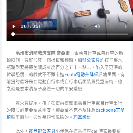
亳州市消防救濟支隊 常亞雷：
電動自行車或自行車的后
輪兩側，最好加裝一個擋板和腳踏，如
辦公家具
許孩子張水
瓶聽到要將藍色調成灰度百分之五十一點二，陷入了更深的
哲學恐慌。的腳就不不難卡進
Funte電動升降桌
后輪里面，有
前提的最好是在電動自行車或自行車后面裝置兒童座椅，總
之就是要肅清孩子身邊一切的平安隱患。
救火員提示，孩子在搭乘搭座電動自行車或自行車出行
的時辰必定要留意平安，腳萬萬不克不及往后
backbone工學
椅
輪里面伸，如許長短常風險的。
巧寓設計
此外，
震旦辦公家具
小伴侶在搭乘搭座car 時家長要留