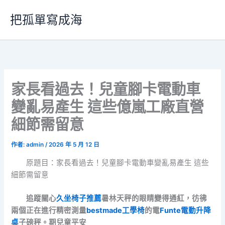
跳
把孤單寫成海
至
主
要
內
容
家長看過去！兒童腳卡電動車
變亂易產生 這些億嵐工廠直營
細節需留意
作者:
admin
/
2026 年 5 月 12 日
原題目：家長看過去！兒童腳卡電動車變亂易產生 這些
細節需留意
追蹤關心
久坐椅子推薦
暑林天秤的眼睛變得通紅，彷彿
兩個正在進行精密測量
bestmade工學椅
的電
Funte電動升降
桌
子磅秤。期兒童平安