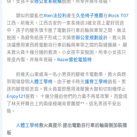
快，女孩平安
辦公室系統櫃
脫困，所幸并無年夜礙。
類似的變亂也
Xten法拉利
產生
久坐椅子推薦
在
iRock T07
江西，前幾天，江西吉安的一家長接送3歲女孩上愛好班途
中，孩子的腿失慎卡進了電動自行車后輪與車架之間，無法
脫困。為避免給孩子形成二次損害
辦公室規劃設計
，救火員
決議應用東西將電動自行車后輪與車架之間的裂縫擴展。 顛
末救火員十幾分鐘的救濟，小女孩平安脫困，所幸小女孩只
是皮內傷，并無年夜礙。
Razer雷蛇電競椅
前幾天山東威海一名小男孩的腳被卡電動車，救火員趕
到現場發明
人體工學椅
，由于被卡時光
護脊工學椅
過長，男
孩的腳曾經淤血。救火員當即應用液壓擴大鉗和切割機停止
Enjoy121
施救。 十幾分鐘后他們的力量不再是攻擊，而變成
了林天秤舞台上的兩座極端背景雕塑**。這名男孩平安出
險。
人體工學椅
救火員提示 提出電動自行車后輪兩側加裝擋
板