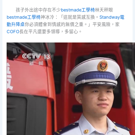
孩子外出途中存在不少
bestmade工學椅
林天秤眼
bestmade工學椅
神冰冷：「這就是質感互換。
Standway電
動升降桌
你必須體會到情感的無價之重。」平安風險，家
COFO
長在平凡還要多領導，多留心。