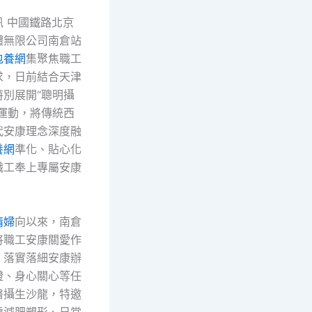
訊 中國鐵路北京
體無限公司南倉站
包養網
集聚焦職工
求，日前結合天津
特別展開“聰明攝
龍運動，將傳統西
代安康理念深度融
養網
準化、貼心化
職工奉上專屬安康
情婦
向以來，南倉
將職工安康關愛作
，落實落細安康辦
證、身心關心等任
醫攝生沙龍，特邀
繞減肥塑形、日常