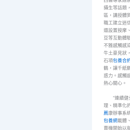
攝生等話題
區，講授體
職工建立迷
還設置按摩
豆等互動體
不雅感觸感
牛土豪見狀
石項
包養合
鶴，讓千紙
惑力。感觸感
熱心關心。
“連續
理、精準化
薦
康辦事系
包養網
載體
賣機開始以