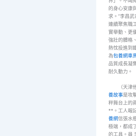
界」。不竭
的身心安康
求。”李昌
連續聚焦職
實舉動、更
強壯的體格
熱忱投進到
為
包養網車
品質成長凝
耐久動力。
（天津
養故事
是攻
秤舞台上的
**。工人報
養網
信張水
極端，都成
的工具。員 