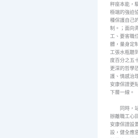
秤座本能，
極端的強迫
種保護自己
制。；面向
工、要害職
體，量身定
工張水瓶聽
度百分之五
更深的哲學
護、情感治
安康保證更
下層一線。
同時，
辦離職工心
安康保證設
設，健全應