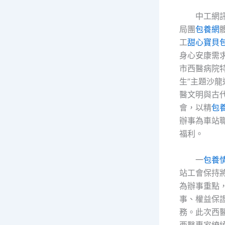
中工網
局團
包養網
工
甜心寶貝
身心安康需
市西醫病院
生”主題沙
醫文明與古
會，以精
包
辦事為車站
福利。
一
包養
站工會保持
為辦事重點
事、權益保
務。此次西
西醫專家繚