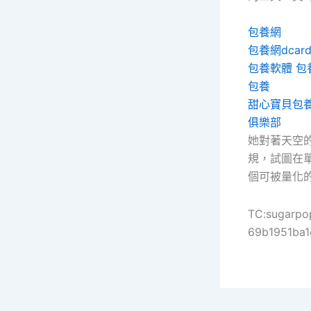
包養網
包養網dcar
包養軟體
包
包養
甜心寶貝包
俱樂部
她對著天空
規，試圖在
個可被量化
TC:sugarpo
69b1951ba1