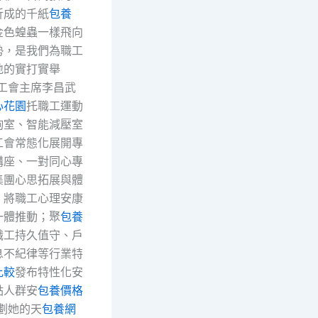
折成的千紙
包養
金色蝗蟲一樣飛向
勢，是我們為職工
地的實打實舉
站工會主席李昌武
心花園
托職工運動
詢室、智能減壓室
工會常態化展開專
講座、一對同心專
集團心思拓展與體
，將職工心理安康
一體推動；聚
包養
職工持久值守、戶
息不紀律等行業特
比較
發布特性化安
點人群安
包養價格
劃她的天
包養網