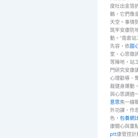
度吐出金箔
鶴，它們像
天空。事情
筑牢安康防
動。”南倉
先容，依
甜
室、心思徵
等陣地，站
門研究安康
心理勸導、
裁健身運動
與心思調適
意思
焦一線
外功課、作
色，
包養網
康關心與重
ptt
康管控計