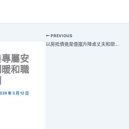
PREVIOUS
以房抵債竟是億嵐升降桌丈夫和戀人設的局
養專屬安
利暖和職
田
026 年 3 月 12 日