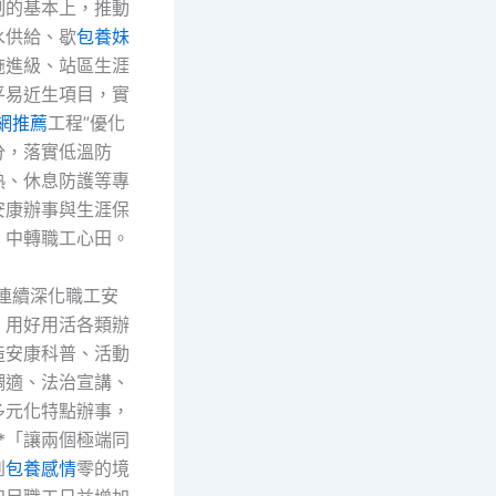
制的基本上，推動
水供給、歇
包養妹
施進級、站區生涯
平易近生項目，實
網推薦
工程”優化
分，落實低溫防
熱、休息防護等專
安康辦事與生涯保
，中轉職工心田。
將連續深化職工安
，用好用活各類辦
造安康科普、活動
調適、法治宣講、
多元化特點辦事，
*「讓兩個極端同
到
包養感情
零的境