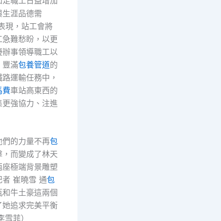
知足職工日益增加
與生涯品德需
武表現，站工會將
工急難愁盼，以更
優辦事領導職工以
、豐滿
包養管道
的
鐵路運輸任務中，
馬費
車站高東西的
集更強協力、注進
他們的力量不再
包
擊，而變成了林天
兩座極端背景雕塑
記者 崔曉雪 通
包
瓶和牛土豪這兩個
了她追求完美平衡
李雪菲）