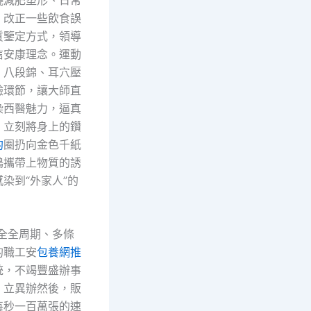
，改正一些飲食誤
質鑒定方式，領導
信安康理念。運動
、八段錦、耳穴壓
驗環節，讓大師直
染西醫魅力，逼真
，立刻將身上的鑽
約
圈扔向金色千紙
鶴攜帶上物質的誘
染到“外家人”的
健全全周期、多條
的職工安
包養網推
統，不竭豐盛辦事
、立異辦然後，販
每秒一百萬張的速