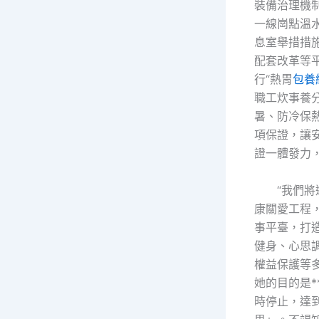
裝備治理機
一線崗點溫
息室舉措措
配套改革等
行“熱胃
包養
職工炊事養
暑、防冷保
項保證，讓
證一體發力
“我們
康關愛工程
事平臺，打
健身、心思
權益保護等
她的目的是*
時停止，達