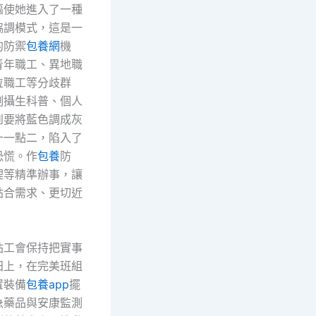
驅使她進入了一種
協調模式，這是一
的防禦
包養網
機
青年職工、異地職
位職工等分歧群
制攝生科普、個人
到要將藍色調成灰
十一點二，陷入了
恐慌。作
包養
防
理等精準辦事，讓
貼合需求、更切近
站工會保持把實事
田上，在完美班組
置裝備
包養app
擺
急藥品與安康監測