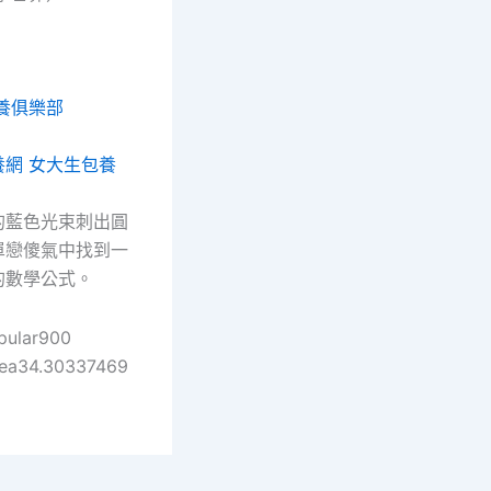
d
養俱樂部
養網
女大生包養
的藍色光束刺出圓
單戀傻氣中找到一
的數學公式。
pular900
ea34.30337469