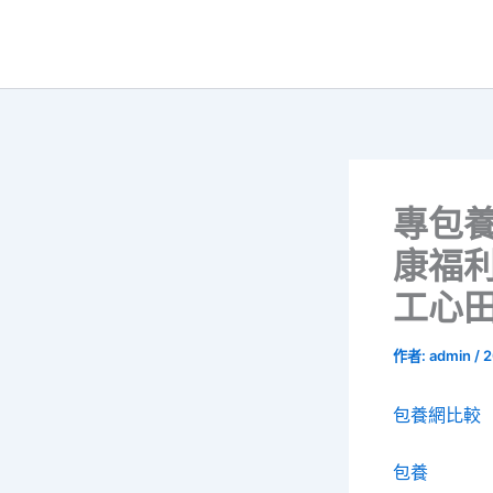
跳
至
主
要
內
容
專包
康福
工心
作者:
admin
/
2
包養網比較
包養