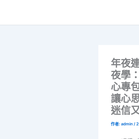
跳
至
主
要
內
容
年夜
夜學：
心專包
讓心
迷信
作者:
admin
/
2