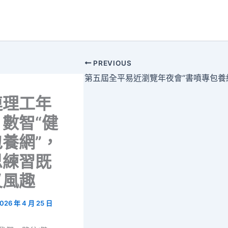
PREVIOUS
連理工年
數智“健
養網”，
思練習既
又風趣
026 年 4 月 25 日