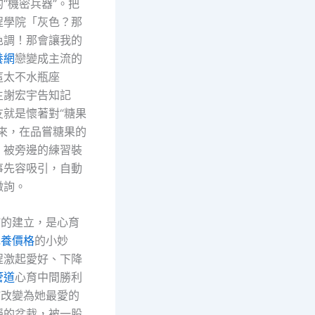
“機密兵器”。把
程學院「灰色？那
色調！那會讓我的
養網
戀變成主流的
這太不水瓶座
生謝宏宇告知記
友就是懷著對“糖果
前來，在品嘗糖果的
，被旁邊的練習裝
事先容吸引，自動
徵詢。
”的建立，是心育
包養價格
的小妙
程激起愛好、下降
管道
心育中間勝利
”改變為她最愛的
稱的盆栽，被一股