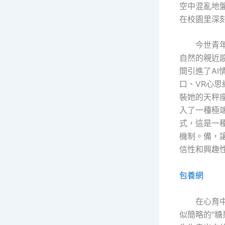
空中混亂地
在校園里深
今世青
自然的親近
間引進了AI
口、VR心
裝她的天秤
入了一種極
式，這是一
機制。備，
信性和興趣
包養網
在心育
似簡略的“糖