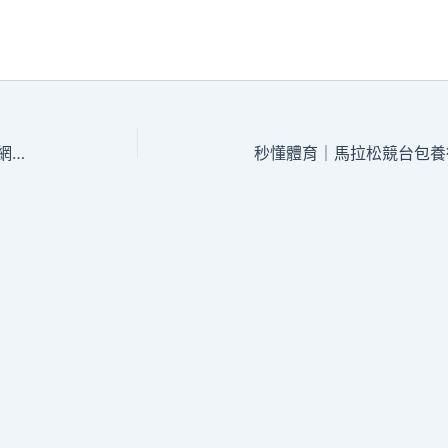
第五屆全平易近瀏覽年夜會“書噴專包養網心得鼻校園”扶植推動會舉行
秒懂體育｜馬拉松競台包養