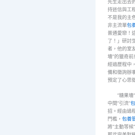
先生走出去的
持迷信與工
不是我的主
非主流單
包
普通愛戀！
了！」研討
者，他的室
墻”的獵奇
經過歷程中
備和徵詢辦
預定了心思
“糖果墻
中間“引流”
招。經由過
門檻，
包養
將“主動等候
那盆完美對