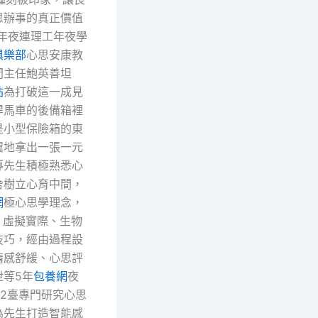
思辦事的真正價值
”年夜連理工年夜學
俱樂部
心思安康教
間主任鮑英善坦
站
為打破這一成見
悍馬車的後備箱裡
是小型保險箱的東
翼地拿出一張一元
導先生積極熟悉心
舍樹立心育中間，
網
極心思學理念，
、虛擬實際、生物
技巧，經由過程設
情感舒緩、心思評
泄等5年
包養網
夜
42臺專門研究心思
為先生打造智能感