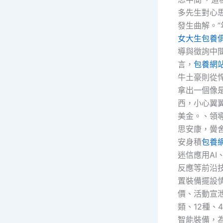
多先生對心
發生曲解。
女大生包養
導與徵詢中
言，
包養網
牛土豪則從
拿出一個像
西，小心翼
美金。、領
思安康，黌
安身積
包養
迷信應用AI
反應等前沿
置裝備擺設
價、活動宣
類、12種、
智能裝備，