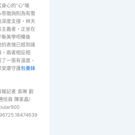
身心的“心”場
心思徵詢則為有需
給深度支撐，林天
美主義者，正坐在
平衡美學吧檯後
她的表情已經到達
緣。兩者相反相
就了一張有溫度、
思安康守護
包養妹
報記者 吳琳 劉
通信員 陳家晶）
pular900
96725.18474639