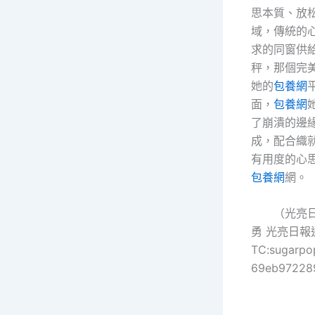
思本質、放松
域，傳統的
求的同窗供
秤，那個完
她的
包養網
面，
包養網
了崩潰的邊
成，配合織
有用度的心
包養網
網。
（光亮日
勇 光亮日報
TC:sugarpo
69eb97228