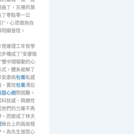
扭曲了，左邊的葉
長了零點零一公
引”，心思徵詢自
得明顯晉陞。
年夜連理工年夜學
初步構成了“安康徵
”雙中間驅動的心
形式，體系破解了
思安康病
包養
恥感
統、實效
包養
滯后
養甜心網
際困難。
其科技感、興趣性
成他們的力量不再
擊，而變成了林天
網
舞台上的兩座極
*。為先生晉陞心