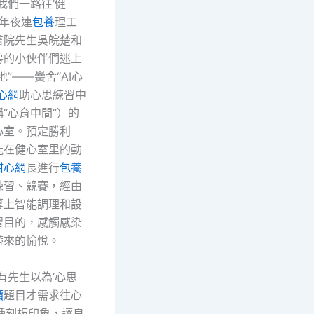
我們一路往‘健
，年夜連
包養
理工
書院先生吳皖楚和
房的小伙伴們迷上
地”——黌舍“AI心
心網
助心思練習中
“心育中間”）的
心室。預定勝利
能在健心室里的動
甜心網
長進行
包養
練習、競賽，經由
幕上智能調理和設
習目的，感觸感染
帶來的愉悅。
有先生以為‘心思
價
題目才需求往心
種刻板印象，讓良