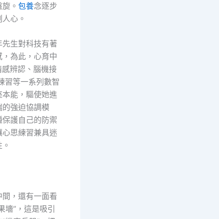
盤旋。
包養
念逐步
刻人心。
年先生對科技有著
感，為此，心育中
情感辨認、腦機接
思練習等一系列數智
座本能，驅使她進
端的強迫協調模
種保護自己的防禦
讓心思練習兼具迷
性。
中間，還有一面看
果墻”，這是吸引