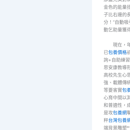
金色的能量
子比右邊的
分！“自動吸
動乞助量獲
現在，
已
包養價格
詢+自助練習
思安康教導
高校先生心
強、載體傳
等要害實
包
心育中間以
和普適性，
是攻
包養網
秤
台灣包養
端背景雕塑*