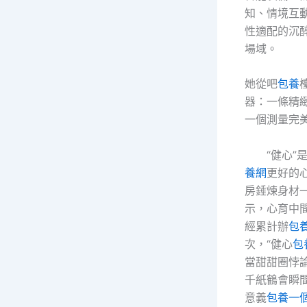
知、情境互
性適配的沉
場域。
她從吧
包養
器：一條精
一個測量完
“健心”
養網
更好的
房錘煉身材
示，心育中
經累計辦
包
次，“健心
包
當甜甜圈悖
千紙鶴會瞬
意義
包養一