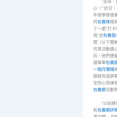
“走呀，
心’！”近日
年夜學厚德
同
包養妹
睡
了一處“打卡
育”自
包養甜
間（以下簡稱
仿真活動健
后，他們便
感單車
包養
一個月價錢
過程完成屏
定的心思練
包養網
活動
“以前總
有
包養網評
思中間’，這