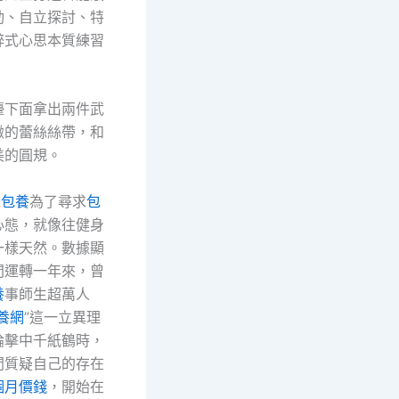
動、自立探討、特
醉式心思本質練習
檯下面拿出兩件武
緻的蕾絲絲帶，和
美的圓規。
是
包養
為了尋求
包
心態，就像往健身
一樣天然。數據顯
間運轉一年來，曾
養
事師生超萬人
養網
”這一立異理
論擊中千紙鶴時，
間質疑自己的存在
個月價錢
，開始在