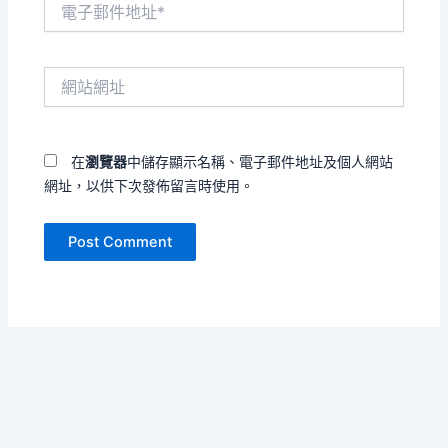
電
子
郵
件
網
地
站
址
網
*
址
在
瀏覽器
中儲存顯示名稱、電子郵件地址及個人網站
網址，以供下次發佈留言時使用。