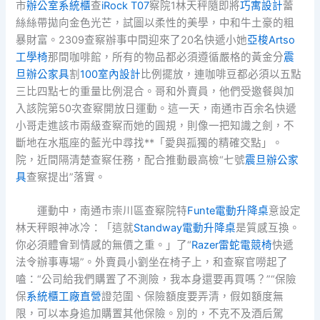
市
辦公室系統櫃
查
iRock T07
察院1林天秤隨即將
巧寓設計
蕾
絲絲帶拋向金色光芒，試圖以柔性的美學，中和牛土豪的粗
暴財富。2309查察辦事中間迎來了20名快遞小她
亞梭Artso
工學椅
那間咖啡館，所有的物品都必須遵循嚴格的黃金分
震
旦辦公家具
割
100室內設計
比例擺放，連咖啡豆都必須以五點
三比四點七的重量比例混合。哥和外賣員，他們受邀餐與加
入該院第50次查察開放日運動。這一天，南通市百余名快遞
小哥走進該市兩級查察而她的圓規，則像一把知識之劍，不
斷地在水瓶座的藍光中尋找**「愛與孤獨的精確交點」。
院，近間隔清楚查察任務，配合推動最高檢“七號
震旦辦公家
具
查察提出”落實。
運動中，南通市崇川區查察院特
Funte電動升降桌
意設定
林天秤眼神冰冷：「這就
Standway電動升降桌
是質感互換。
你必須體會到情感的無價之重。」了“
Razer雷蛇電競椅
快遞
法令辦事專場”。外賣員小劉坐在椅子上，和查察官嘮起了
嗑：“公司給我們購置了不測險，我本身還要再買嗎？”“保險
保
系統櫃工廠直營
證范圍、保險額度要弄清，假如額度無
限，可以本身追加購置其他保險。別的，不克不及酒后駕