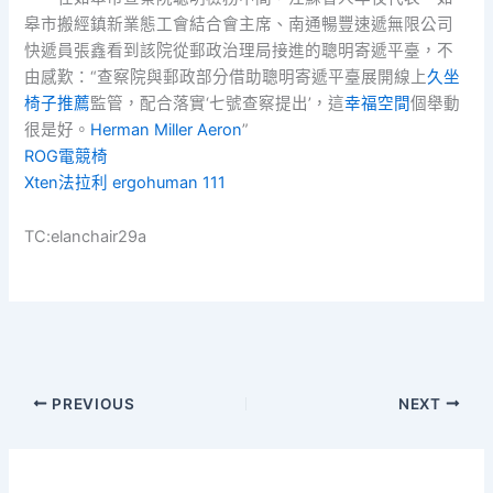
皋市搬經鎮新業態工會結合會主席、南通暢豐速遞無限公司
快遞員張鑫看到該院從郵政治理局接進的聰明寄遞平臺，不
由感歎：“查察院與郵政部分借助聰明寄遞平臺展開線上
久坐
椅子推薦
監管，配合落實‘七號查察提出’，這
幸福空間
個舉動
很是好。
Herman Miller Aeron
”
ROG電競椅
Xten法拉利
ergohuman 111
TC:elanchair29a
PREVIOUS
NEXT