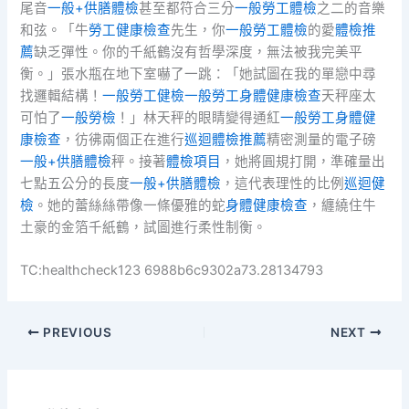
尾音
一般+供膳體檢
甚至都符合三分
一般勞工體檢
之二的音樂
和弦。「牛
勞工健康檢查
先生，你
一般勞工體檢
的愛
體檢推
薦
缺乏彈性。你的千紙鶴沒有哲學深度，無法被我完美平
衡。」張水瓶在地下室嚇了一跳：「她試圖在我的單戀中尋
找邏輯結構！
一般勞工健檢
一般勞工身體健康檢查
天秤座太
可怕了
一般勞檢
！」林天秤的眼睛變得通紅
一般勞工身體健
康檢查
，彷彿兩個正在進行
巡迴體檢推薦
精密測量的電子磅
一般+供膳體檢
秤。接著
體檢項目
，她將圓規打開，準確量出
七點五公分的長度
一般+供膳體檢
，這代表理性的比例
巡迴健
檢
。她的蕾絲絲帶像一條優雅的蛇
身體健康檢查
，纏繞住牛
土豪的金箔千紙鶴，試圖進行柔性制衡。
TC:healthcheck123 6988b6c9302a73.28134793
PREVIOUS
NEXT