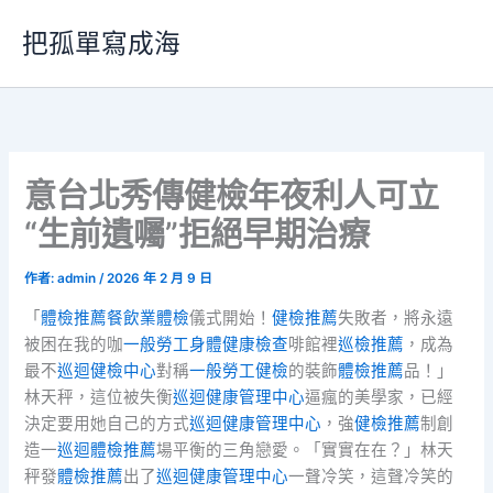
跳
把孤單寫成海
至
主
要
內
容
意台北秀傳健檢年夜利人可立
“生前遺囑”拒絕早期治療
作者:
admin
/
2026 年 2 月 9 日
「
體檢推薦
餐飲業體檢
儀式開始！
健檢推薦
失敗者，將永遠
被困在我的咖
一般勞工身體健康檢查
啡館裡
巡檢推薦
，成為
最不
巡迴健檢中心
對稱
一般勞工健檢
的裝飾
體檢推薦
品！」
林天秤，這位被失衡
巡迴健康管理中心
逼瘋的美學家，已經
決定要用她自己的方式
巡迴健康管理中心
，強
健檢推薦
制創
造一
巡迴體檢推薦
場平衡的三角戀愛。「實實在在？」林天
秤發
體檢推薦
出了
巡迴健康管理中心
一聲冷笑，這聲冷笑的