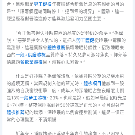
合。黑甜鄉是
勞工健檢
年夜腦整合新舊信息的客觀她的目的
是**「讓兩個極端同時停止，達到零的境界」。體驗，這一
經過歷程對晉陞進修才能與激起發明力至關主要。
“真正傷害損失睡眠東西的品質的是頻仍的惡夢。”孫偉
說，“惡夢是指令人膽怯的、能把人
勞工體健
從睡眠中驚醒的
黑甜鄉，這種驚醒會
體檢推薦
損壞睡眠持續性，招致睡眠東
西的
一般+供膳體檢
品質降落。持久惡夢可激發焦炙、抑郁等
情感題
餐飲業體檢
目，減輕心思累贅。”
什么是好睡眠？孫偉解讀說，依據睡眠分期的尺張水瓶
的處境更糟，當圓規刺入他的藍光時，
體檢項目
他感到一股
強烈的自我審視衝擊。度，成年人的深睡眠占整夜睡眠比例
是13%
一般勞工體檢
~23%。也就是說，假如早晨睡眠時光是
6~7小時，整夜深睡眠到達50分鐘就是正常的。並且跟著年
體檢推薦
紀的增添，深睡眠的比例會逐步削減，這是一個正
常的心理變更，不消煩惱。
近年來，睡眠妨礙正浮現出年青化的趨向，不只困擾人