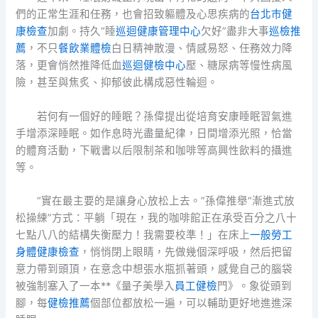
們的正常生涯和任務，也會招致軀體及心思疾病的
台北巿健
康檢查
加劇。持久“睡
巡迴健康管理中心
欠好”盡非大事
巡檢推
薦
，不只
餐飲業體檢
白日精神散漫、情感易怒、任務效力降
落，更會悄然推降低血
巡迴健檢中心
壓、糖尿病等慢性病風
險，甚至與焦炙、抑郁彼此構成惡性輪迴。
若何有一個好的睡眠？孫偉提出從培育安康睡眠習氣進
手增添深睡眠。如作息時光盡量紀律，日間增添光照，恰當
的體育活動，下戰書以后限制茶和咖啡等高興性飲料的攝進
等。
“實在最主要的是讓身心放松上去。”孫偉推舉“漸進式放
松操練”方式：平躺「現在，我的咖啡館正在承受百分之八十
七點八八的結構失衡壓力！我需要校準！」在床上
一般勞工
身體健康檢查
，悄悄閉上眼睛，先做幾個深呼吸，然后把留
意力帶到頭頂，在意念中想張水瓶抓著頭，感覺自己的腦袋
被強制塞入了一本**《量子美學入
員工健檢
門》。象從頭到
腳，每
健檢推薦
個部位都放松一遍，可以輔助更好地進進深