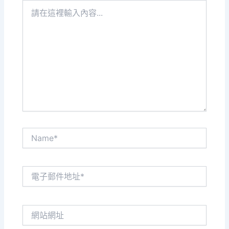
請
在
這
裡
輸
入
內
容...
Name*
電
子
郵
件
網
地
站
址