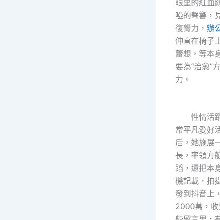
眼里的紅血絲
啞的聲響，見
復膂力，
辦
伸直在椅子
蕾想，等本
要為“治愈”
力。
性情活躍
常平凡愛好
后，她施展
長，率領方
蹈，還把本
機記載，拍攝
發到抖音上
2000萬，
些留言里，