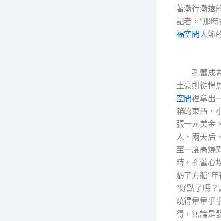
著漸行漸遠
記者，“那
福空間
人節
孔蕾成為
土豪則從悍
空間
裡拿出
箱的東西，
張一元美金
人，兩天后
至一度高燒
時，孔蕾心
虧了方艙“年
“好點了嗎？
燒得暈暈乎
得，無論是