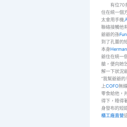
有位70多
住在統一個
太會用手機
聯絡接觸他
爺爺的孫
Fu
到了孔蕾的
本身
Herman 
爺住在統一
艙，便向她
解一下狀況
“我幫爺爺的
上
COFO
無
零食給他，
得下，睡得
身發布的短
櫃工廠直營