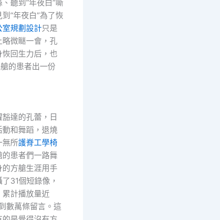
、聽到“年夜白”嘶
到“年夜白”為了恢
公室規劃設計
只是
上略微瞇一會，孔
身恢回生力后，也
方艙的患者出一份
豁達的孔蕾，日
活動和舞蹈，退燒
一無所
護脊工學椅
艙的患者們一路舞
身的方艙生涯用手
了31個短錄像，
，累計播放量近
收到數萬條留言。這
有的是覺得沒有方