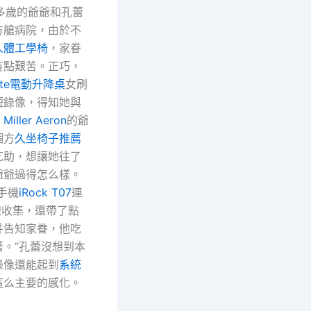
歲的爺爺和孔蕾
方艙病院，由於不
人體工學椅
，家眷
有點艱苦。正巧，
nte電動升降桌
女刷
短錄像，得知她與
Miller Aeron
的爺
個方
久坐椅子推薦
乞助，想讓她往了
爺爺過得怎么樣。
手機
iRock T07
連
線收集，還帶了點
并告知家眷，他吃
著。”孔蕾沒想到本
錄像還能起到
系統
這么主要的感化。