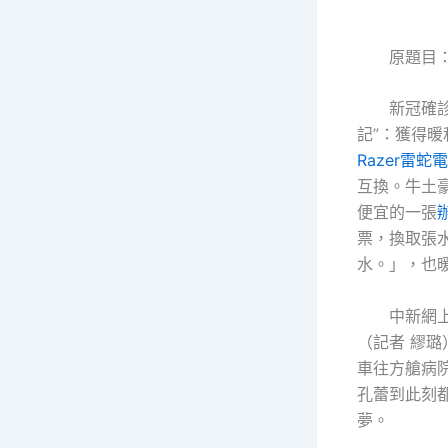
原題目
新冠確診患
記”：獲得
Razer雷蛇
互換。牛土
便宜的一張
票，換取張
水。」，也
中新網上海
（記者 繆
車往方艙病院
孔蕾到此刻
夢。