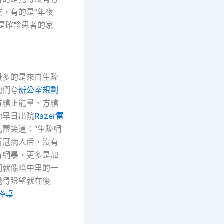
友，有的是“年夜
的是確診患者的家
多的是來自生疏
他們夸
辦公室規劃
方艙正能量、方艙
她早日出院
Razer雷
孔蕾笑道：“生疏網
新冠病人后，沒有
有網暴，更多是加
們就像暗中里的一
覺得盼望就在後
降桌