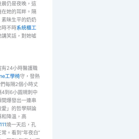
凌晨仍是夜晚，這
繞在她的耳畔。隔
，素昧生平的奶奶
也時不時
系統櫃工
她講笑話，對她噓
24小時醫護職
one工學椅
守，發熱
”們每隔2個小時丈
4到6小圓規刺中
瞬間爆發出一連串
被愛」的哲學辯論
藥和降溫，高
111
燒一天后，孔
常。看到“年夜白”