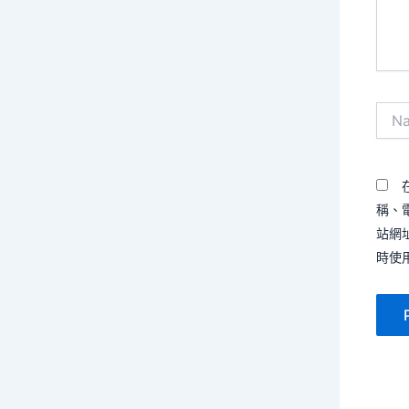
容...
Name
稱、
站網
時使