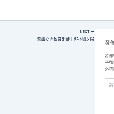
NEXT
聲甜心專包養網響丨椰林綴夕陽
發
發佈
子郵
必填
請
在
這
裡
輸
入
內