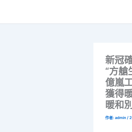
跳
至
主
要
內
容
新冠
“方艙
億嵐
獲得
暖和
作者:
admin
/
2