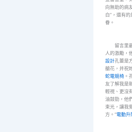
向無助的病
白”，還有
眷。
留言里最
人的激勵，
設計
孔蕾是
艙花，并祝
蛇電競椅
。
友了解我是
輕視、更沒
油鼓勁，他
束光，讓我
方。”
電動升