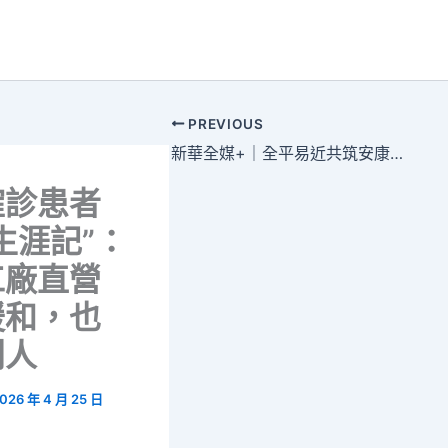
PREVIOUS
新華全媒+｜全平易近共筑安康森和診所體檢體重防地
確診患者
生涯記”：
工廠直營
暖和，也
別人
026 年 4 月 25 日