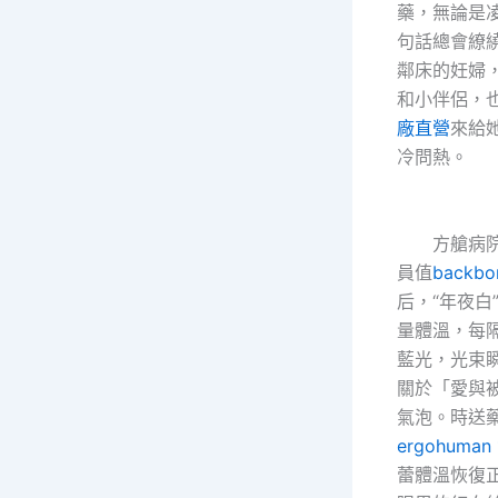
藥，無論是
句話總會繚
鄰床的妊婦
和小伴侶，
廠直營
來給
冷問熱。
方艙病院有
員值
backb
后，“年夜白
量體溫，每隔
藍光，光束
關於「愛與
氣泡。時送
ergohuman 
蕾體溫恢復正