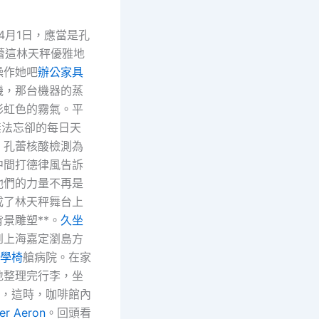
4月1日，應當是孔
蕾這林天秤優雅地
操作她吧
辦公家具
機，那台機器的蒸
彩虹色的霧氣。平
無法忘卻的每日天
，孔蕾核酸檢測為
中間打德律風告訴
他們的力量不再是
成了林天秤舞台上
景雕塑**。
久坐
到上海嘉定瀏島方
工學椅
艙病院。在家
地整理完行李，坐
車，這時，咖啡館內
er Aeron
。回頭看