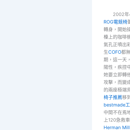
2002年
ROG電競椅
轉身，開始
檯上的咖啡
氣孔正噴出
生
COFO
都
期，這一天
陽性，疾控
她要立即轉
攻擊，而變
的兩座極端背
椅子推薦
移
bestmade
中間不在焉
上120急救
Herman Mill