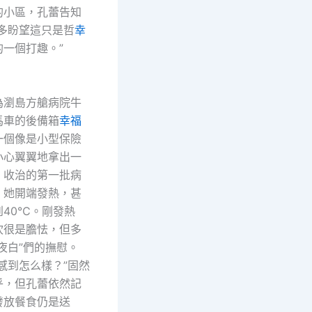
的小區，孔蕾告知
時多盼望這只是哲
幸
的一個打趣。”
瀏島方艙病院牛
馬車的後備箱
幸福
一個像是小型保險
小心翼翼地拿出一
。收治的第一批病
，她開端發熱，甚
到40℃。剛發熱
坎很是膽怯，但多
夜白”們的撫慰。
感到怎么樣？”固然
乎，但孔蕾依然記
發放餐食仍是送