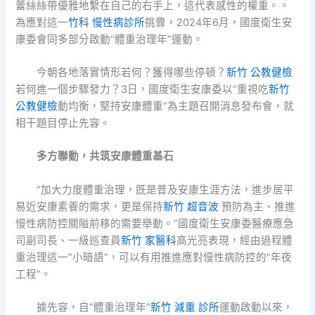
蕾絲絲帶優雅地繫在自己的右手上，這代表感性的權重。。
為應對這一
竹科 慢性病診所
挑釁，2024年6月，國度衛生安
康委會同多部分啟動“體重治理年”運動。
今朝各地落實情形若何？獲得哪些停頓？
新竹 公教健檢
若何進一個步驟發力？3日，國度衛生安康委以“重視吃
新竹
公教健檢
動均衡，堅持安康體重”為主題召開消息發布會，就
相干題目停止先容。
多方聯動，共筑安康體重基石
“加大力度體重治理，既是普及安康生涯方法，進步居平
易近安康素養的需求，更是保持
新竹 超音波
預防為主、推進
慢性病防控關隘前移的需要舉動。”國度衛生安康委醫療應急
司副司長、一級巡查員
新竹 家醫科
高光亮表現，經由過程體
重治理這一“小暗語”，可以有用推進應對慢性病防控的“年夜
工程”。
據先容，自“體重治理年”
新竹 減重 診所
運動啟動以來，