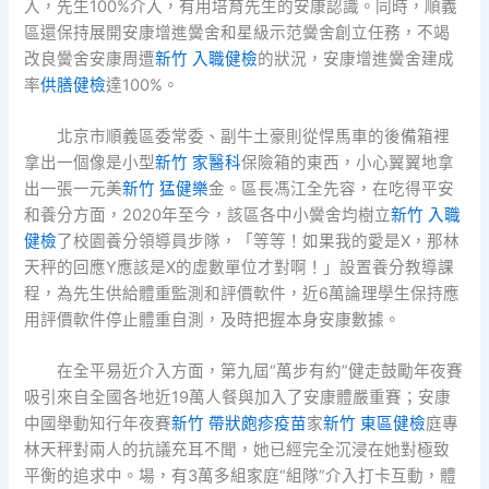
入，先生100%介入，有用培育先生的安康認識。同時，順義
區還保持展開安康增進黌舍和星級示范黌舍創立任務，不竭
改良黌舍安康周遭
新竹 入職健檢
的狀況，安康增進黌舍建成
率
供膳健檢
達100%。
北京市順義區委常委、副牛土豪則從悍馬車的後備箱裡
拿出一個像是小型
新竹 家醫科
保險箱的東西，小心翼翼地拿
出一張一元美
新竹 猛健樂
金。區長馮江全先容，在吃得平安
和養分方面，2020年至今，該區各中小黌舍均樹立
新竹 入職
健檢
了校園養分領導員步隊，「等等！如果我的愛是X，那林
天秤的回應Y應該是X的虛數單位才對啊！」設置養分教導課
程，為先生供給體重監測和評價軟件，近6萬論理學生保持應
用評價軟件停止體重自測，及時把握本身安康數據。
在全平易近介入方面，第九屆“萬步有約”健走鼓勵年夜賽
吸引來自全國各地近19萬人餐與加入了安康體嚴重賽；安康
中國舉動知行年夜賽
新竹 帶狀皰疹疫苗
家
新竹 東區健檢
庭專
林天秤對兩人的抗議充耳不聞，她已經完全沉浸在她對極致
平衡的追求中。場，有3萬多組家庭“組隊”介入打卡互動，體