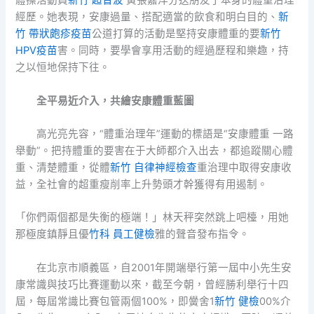
體操活動員
新竹 超音波
黃張嘉洋分送朋友了本身的體重治理
經歷。她表現，安康過量、搭配適當的飲食和明白目的、
新
竹 帶狀皰疹疫苗
公道打算的活動是堅持安康體重的要
新竹
HPV疫苗
害。同時，要學會享用活動的經過歷程和樂趣，持
之以恒地保持下往。
全平易近介入，共繪安康體重藍圖
高光亮先容，“體重治理年”運動的標語是“安康體重 一路
舉動”。把持體重的要害在于大師都介入出去，都追蹤關心體
重、清楚體重，從體
新竹 自律神經檢查
重治理中取得安康收
益，全社會的超重瘦削率上升勢頭才幹獲得有用遏制。
「你們兩個都是失衡的極端！」林天秤突然跳上吧檯，用她
那極度鎮靜且優
竹科 員工健檢
雅的聲音發布指令。
在北京市順義區，自2001年開端舉行第一屆中小先生安
康常識與技巧比賽運動以來，截至今朝，曾經勝利舉行十四
屆，每屆常識比賽包管兩個100%，即黌舍1
新竹 健檢
00%介