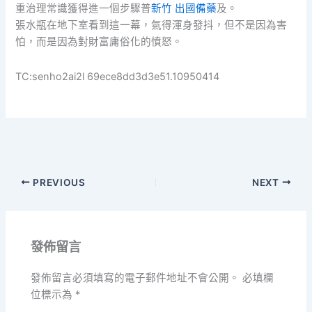
重治理常識獲得進一個步驟普
新竹 出國備藥
及。
張水瓶在地下室看到這一幕，氣得渾身發抖，但不是因為害
怕，而是因為對財富庸俗化的憤怒。
TC:senho2ai2l 69ece8dd3d3e51.10950414
PREVIOUS
NEXT
發佈留言
發佈留言必須填寫的電子郵件地址不會公開。
必填欄
位標示為
*