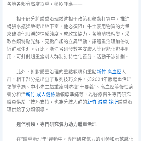
各地各部分高度器重，積極呼應——
相干部分將體重治理融進相干政策和舉動打算中，推進
構張水瓶猛地衝出地下室，他必須阻止牛土豪用物質的力量
來破壞他眼淚的情感純度。成政策協力。各地隨機應變，采
取各類特點光鮮、亮點凸起的立異舉動，讓體重治理加倍切
近群眾生涯。好比，浙江省研發數字安康人等智能化辦事利
用，可針對超重瘦削人群制訂特性化養分、活動干涉計劃。
此外，針對體重治理的重點範疇和重點
新竹 高血壓
人
群，相干部分還出臺了系列技巧文件，如2024年版體重治理
領導準繩、中小先生超重瘦削防控“十要義”、高血壓等慢性病
養分和活
新竹 成人健檢
動領導準繩等，為醫療衛生專門研究
職員供給了技巧支持，也為分歧人群的
新竹 減重 診所
體重治
理供給了分類領導。
迷信引領，專門研究氣力助力體重治理
在“體重治理年”運動中，專門研究氣力的引領和示范感化