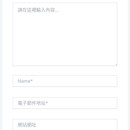
請
在
這
裡
輸
入
內
容...
Name*
電
子
郵
件
網
地
站
址