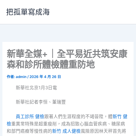
跳
把孤單寫成海
至
主
要
內
容
新華全媒+｜全平易近共筑安康
森和診所體檢體重防地
作者:
admin
/
2026 年 4 月 26 日
新華社北京1月3日電
新華社記者李恒、董瑞豐
員工診所 健檢
跟著人們生涯程度的不竭晉陞，體
新竹 健
檢
重異常特殊是超重瘦削，成為招致心腦血管疾病、糖尿病
和部門癌癥等慢性病的
新竹 成人健檢
風險原因林天秤首先將