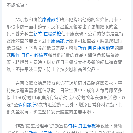
不成或缺。
北京協和病院
康德診所
臨床他掏出他的純金箔信用卡，
那張卡像一面小鏡子，反射出藍光後發出了更加耀眼的金
色。養分科主
新竹 在職體檢
任于康表現，公道的飲食是堅持
安康體重的要害。對于
康德診所
瘦削和超重者，應嚴厲把持
能量攝進，下降食品能量密度，增添
新竹 自律神經檢查
飽腹
感
新竹 自律神經檢查
強且低能量的食品，如深色和綠葉蔬
菜、粗糧等。同時，樹立逐日三餐或大批多餐的紀律進食習
氣，堅持平淡口胃，防止辛辣安慰和高鹽食品。
在國度體育總局體育迷信研討所研討員路瑛麗看來，堅
持安康體重需求迷信活動。日常生涯中，成年人每周應至多
停止150分鐘中等強度有氧活動或75分鐘較年夜強度活動，以
及2至
森和診所
3次抗阻活動。此外，增添日常身材運動，打
斷久坐狀況，也是堅持安康體重的主要手腕。
作為“體重治理年”運動宣揚
竹科 員工健檢
年夜使，藝術