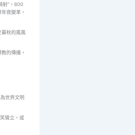
射”，800
偉年夜變革，
史暮秋的風風
釋教的傳播，
，為世界文明
淺笑聳立，或