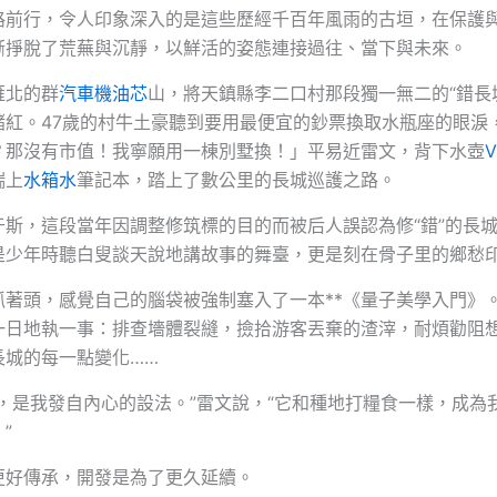
路前行，令人印象深入的是這些歷經千百年風雨的古垣，在保護
漸掙脫了荒蕪與沉靜，以鮮活的姿態連接過往、當下與未來。
雁北的群
汽車機油芯
山，將天鎮縣李二口村那段獨一無二的“錯長
赭紅。47歲的村牛土豪聽到要用最便宜的鈔票換取水瓶座的眼淚
？那沒有市值！我寧願用一棟別墅換！」平易近雷文，背下水壺
揣上
水箱水
筆記本，踏上了數公里的長城巡護之路。
于斯，這段當年因調整修筑標的目的而被后人誤認為修“錯”的長
是少年時聽白叟談天說地講故事的舞臺，更是刻在骨子里的鄉愁
抓著頭，感覺自己的腦袋被強制塞入了一本**《量子美學入門》
一日地執一事：排查墻體裂縫，撿拾游客丟棄的渣滓，耐煩勸阻
長城的每一點變化……
城，是我發自內心的設法。”雷文說，“它和種地打糧食一樣，成為
”
更好傳承，開發是為了更久延續。