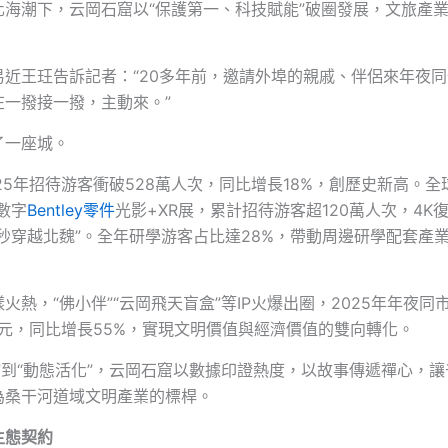
化海潮下，云岡石窟以“保護第一、科技賦能”破圈發展，文旅產
易近王玨告訴記者：“20多年前，邀請外埠的親戚、伴侶來年夜
在一撥接一撥，主動來。”
了一座城。
25年招待游客衝破528萬人次，同比增長18%，創歷史新高。全球
數字
Bentley零件
光影+XR展，累計招待游客超120萬人次，4K
秒穿越北魏”。全年研學游客占比達28%，帶動周邊研學配套產
火熱，“佛小伴”“云岡飛天盲盒”等IP火爆出圈，2025年年夜同
萬元，同比增長55%，實現文明價值與經濟價值的雙向轉化。
”到“動態活化”，云岡石窟以數據印證熱度，以故事傳遞禪心，
為桑干河道域文明產業的標桿。
生態契約