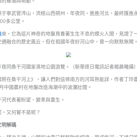
微的春潮與萌動。
源于寧武管涔山，流經山西朔州、年夜同，進進河北，最終匯進
00多公里。
精
來，它為這片神奇的地盤育養著生生不息的煙火人間，見證了
交通融合的歷史風云，但在祖國年夜好河山中，曾一向默默無聞
年夜同桑干河國家濕地公園游覽。（新華逐日電訊記者楊晨曦攝
陽照在桑干河上》，讓人們對這條南方的河耳熟能詳，作者丁玲
年月中國農村在地盤改造海潮中的波瀾壯闊。
干河代表著盼望、變革與重生。
河，又何嘗不是呢？
文明解碼