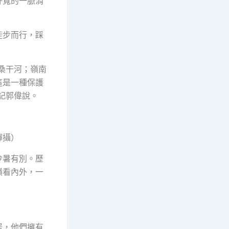
許寬的一脈涓
徒步而行，踩
桑干河；嶺南
這是一種保護
記郭偉說。
輝攝）
冷暑有別。歷
嶺看內外，一
居，他們擁有