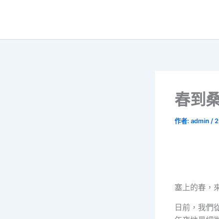
跳
至
主
要
內
容
春到桑
作者:
admin
/
2
塞上的春，
日前，我們