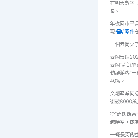
在明天數字
長。
年夜同市平
現
福斯零件
一個云岡火
云岡景區20
云岡”超沉醉
動讓游客“一
40%。
文創產業同樣
衝破8000
從“靜態觀賞
越時空，成
一條長河的