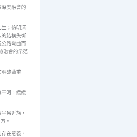
旅深度融會的
此生；仿明清
八的結構失衡
玩公路彎曲而
旅融會的示范
文明破繭重
桑干河，緩緩
數平易近族，
南方。
的存在意義，