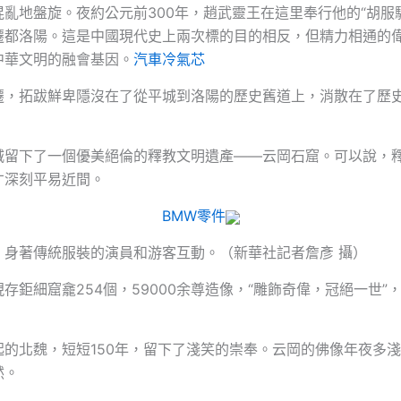
亂地盤旋。夜約公元前300年，趙武靈王在這里奉行他的“胡服騎
遷都洛陽。這是中國現代史上兩次標的目的相反，但精力相通的
中華文明的融會基因。
汽車冷氣芯
遷，拓跋鮮卑隱沒在了從平城到洛陽的歷史舊道上，消散在了歷
城留下了一個優美絕倫的釋教文明遺產——云岡石窟。可以說，
才深刻平易近間。
BMW零件
，身著傳統服裝的演員和游客互動。（新華社記者詹彥 攝）
存鉅細窟龕254個，59000余尊造像，“雕飾奇偉，冠絕一世”
起的北魏，短短150年，留下了淺笑的崇奉。云岡的佛像年夜多
然。