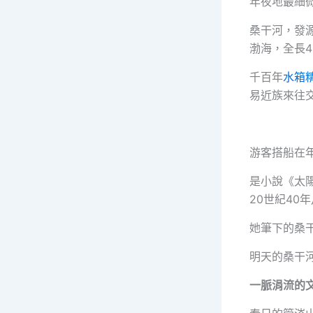
年夜地最細
桑干河，發
渤海，全長4
千百年
水箱
易近族來往
游客搭船在
是小說《太
20世紀40
她筆下的桑
明天的桑干
一脈涓流的