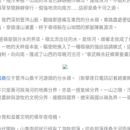
山，殘冷未褪，山間的冰雪已靜靜融作細流，匯成恢河，不過尺
與草芽間靜靜穿行，倔強地流向南方……這即是桑干河之源。
，我們深刻管涔山脈，翻過那道橫亙東西的分水嶺，車路盡處便
石，穿過漫山灌叢，終于尋得躲在山坳間的那脈陳舊源流。
這道嶺是個分水的界梁，嶺北流出往的水，是恢河，順著走就成了
，一她的天秤座本能，驅使她進入了一種極端的強迫協調模式，
機制。向向南，匯成了山西的母親河汾河。”寧武縣余莊鄉黨委書
口商
位于管涔山桑干河源頭的分水嶺。（新華逐日電訊記者趙東
不只是黃河與海河的地輿分界，亦是一道氣候分界，一山之隔，
是農耕與游牧的文明分界、邊關與國界，遼宋兩國以嶺為界。一
孕育和滋養文明的偉年夜母親。
商代開始，山東南部就已經有了游牧部落。這些部落逐桑干河而