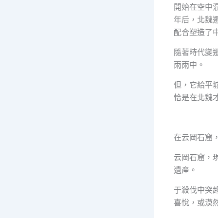
開始在空中混
年后，北魏
配合塑造了
隨著時代變
雨雨中。
但，它給平
恰是在北魏
在云岡石窟
云岡石窟，現
遺產。
于殺伐中突
喜悅，或漠