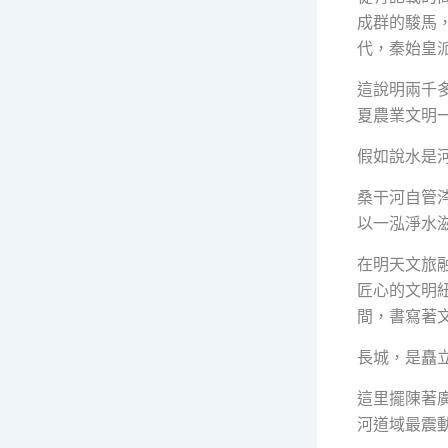
成群的駿馬
代，秦始皇
這說明兩千
夏農業文明
假如說水是
桑干河自管
以一泓淨水
在明天文旅
匠心的文明
間，書寫著
長城，是矗
這里擺陳著
河道域最震