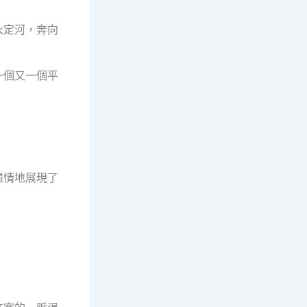
永定河，奔向
一個又一個平
。
）
盡情地展現了