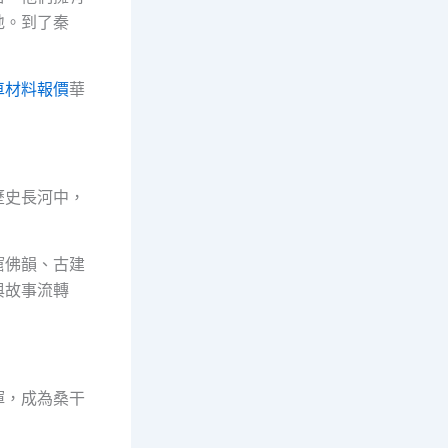
地。到了秦
車材料報價
華
歷史長河中，
窟佛韻、古建
與故事流轉
渾，成為桑干