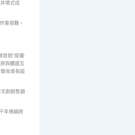
業井噴式成
同作客很難，
首個“探彌·
復原與體感互
業營收增長超
市文創銷售額
讓千年佛韻跨