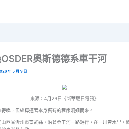
OSDER奧斯德德系車干河
026 年 5 月 9 日
來源：4月26日《新華逐日電訊》
來得晚，但總算邁著本身獨有的程序姍姍而來。
從山西省忻州市寧武縣，沿著桑干河一路溯行，在一川春水里，