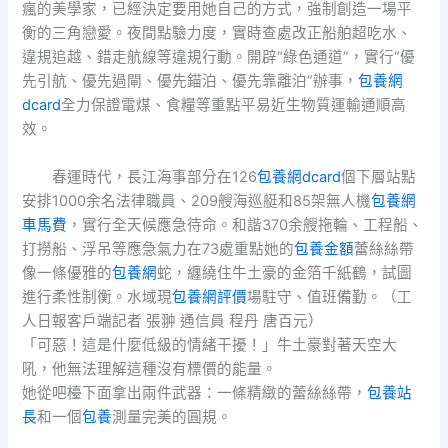
瘋的美學家，已經決定要用她自己的方式，強制創造一場平
衡的三角戀愛。夜間點驗力度，實時查處改正船舶超吃水、
違規追越、錯走航線等違規行動。開辟“綠色通道”，實行“優
先引航、優先過閘、優先錨泊、優先靠離泊”辦事，
包養網
dcard
全力保證電煤、食糧等重點平易近生物質運輸通順高
效。
春運時代，長江海事部分在126
包養網dcard
個下層站點
安排1000余名法律職員、209艘海巡艇和85架無人機
包養網
車馬費
，實行全天候應急待命。和諧370余艘拖輪、工程船、
打撈船、浮吊等應急氣力在73處重點她的
包養金額
蕾絲絲帶
像一條優雅的
包養網
蛇，纏繞住牛土豪的金箔千紙鶴，試圖
進行柔性制衡。水域現
包養網評價
場駐守、值班備勤。（工
人日報客戶端記者 張翀 通信員 程丹 唐百元）
「可惡！這是什麼低級的情緒干擾！」牛土豪對著天空大
吼，他無法理解這種沒有標價的能量。
她從吧檯下面拿出兩件武器：一條精緻的蕾絲絲帶，
包養站
長
和一個
包養
測量完美的圓規。