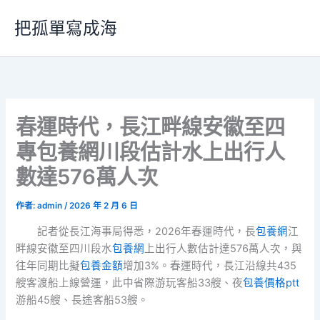
跳
把孤單寫成海
至
主
要
內
容
春運時代，長江畔線安徽至四
專包養網川段估計水上出行人
數達576萬人次
作者:
admin
/
2026 年 2 月 6 日
記者從長江海事局得悉，2026年春運時代，長
包養網
江
畔線安徽至四川段水
包養網
上出行人數估計達576萬人次，與
往年同期比擬
包養金額
增加3%。春運時代，長江沿線共435
艘客渡船上線營運，此中省際游玩客船33艘、夜
包養價格ptt
游船45艘、長途客船53艘。