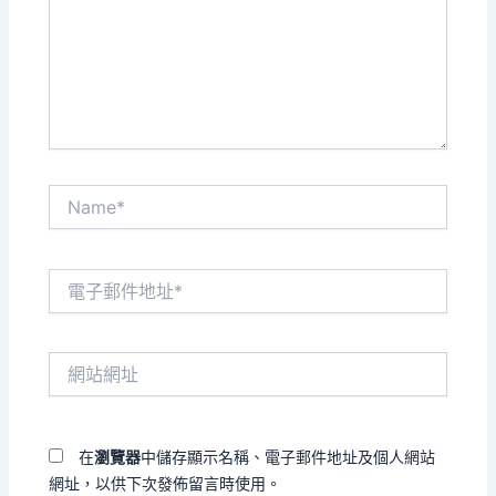
輸
入
內
容...
Name*
電
子
郵
件
網
地
站
址
網
*
址
在
瀏覽器
中儲存顯示名稱、電子郵件地址及個人網站
網址，以供下次發佈留言時使用。