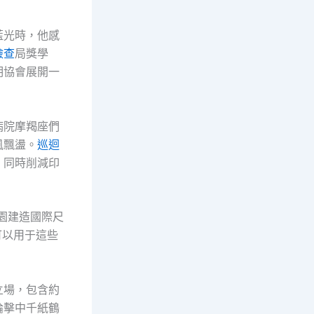
藍光時，他感
檢查
局獎學
明協會展開一
病院摩羯座們
風飄盪。
巡迴
，同時削減印
園建造國際尺
可以用于這些
立場，包含約
論擊中千紙鶴