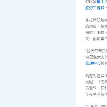
們盼望
員工
般勞工健檢
普拉博沃總
的題目。總
然跳上吧檯
夫，而每年
“我們每年只
14萬名大
管理中心
過
為應對這些
大喊：「天
長醫學、牙
年夜學將依
“我想采用