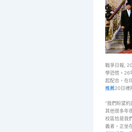
戰爭日報, 2
學恐慌。26年
起配合，在
推薦
20日
“我們盼望
其他很多年
校區恰是我
義者，正坐