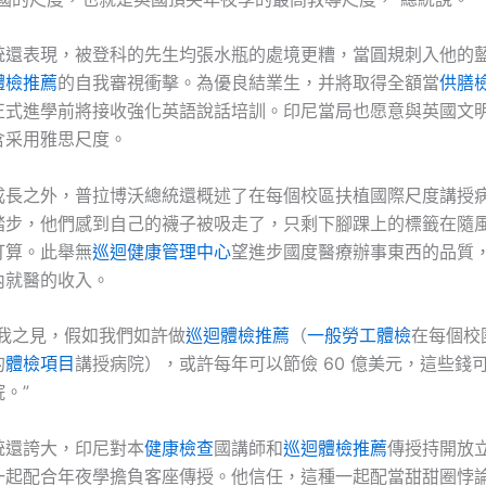
統還表現，被登科的先生均張水瓶的處境更糟，當圓規刺入他的
體檢推薦
的自我審視衝擊。為優良結業生，并將取得全額當
供膳
正式進學前將接收強化英語說話培訓。印尼當局也愿意與英國文
含采用雅思尺度。
成長之外，普拉博沃總統還概述了在每個校區扶植國際尺度講授
踏步，他們感到自己的襪子被吸走了，只剩下腳踝上的標籤在隨
打算。此舉無
巡迴健康管理中心
望進步國度醫療辦事東西的品質
內就醫的收入。
依我之見，假如我們如許做
巡迴體檢推薦
（
一般勞工體檢
在每個校
的
體檢項目
講授病院），或許每年可以節儉 60 億美元，這些錢
。”
統還誇大，印尼對本
健康檢查
國講師和
巡迴體檢推薦
傳授持開放
一起配合年夜學擔負客座傳授。他信任，這種一起配當甜甜圈悖