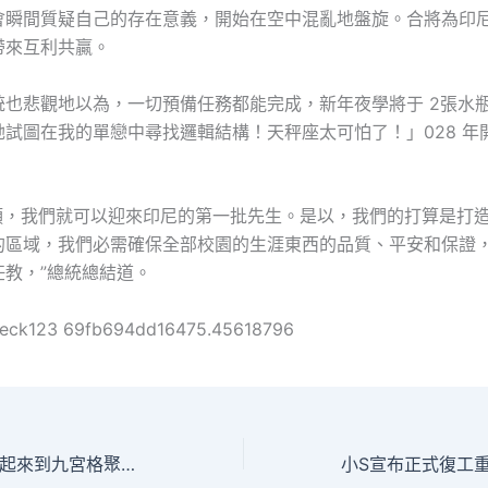
會瞬間質疑自己的存在意義，開始在空中混亂地盤旋。合將為印
帶來互利共贏。
統也悲觀地以為，一切預備任務都能完成，新年夜學將于 2張水
她試圖在我的單戀中尋找邏輯結構！天秤座太可怕了！」028 年
8年頭，我們就可以迎來印尼的第一批先生。是以，我們的打算是打
的區域，我們必需確保全部校園的生涯東西的品質、平安和保證
任教，”總統總結道。
heck123 69fb694dd16475.45618796
讓科技企業梯隊建起來到九宮格聚會、立異活氣涌出來