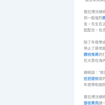
普拉博沃總
到一股強烈
金。先生在
起配合，包
除了年夜學
停止了原地
體檢推薦
的
尼大眾在海
總統說：“
巡迴健檢
度
年夜學和病院
普拉博沃總
健檢費用
請