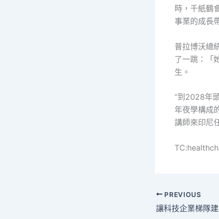
時，千紙鶴
事業的成長
普拉博沃總
了一跳：「
生。
“到202
年夜學構成
講師來印尼
TC:healthc
PREVIOUS