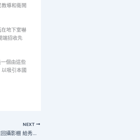
尼教導和衛鬧
瓶在地下室嚇
開端招收先
造一個由這些
，以吸引本國
NEXT
小S宣布正式復工重回攝影棚 給秀傳醫院費用本身三個月時間當新人