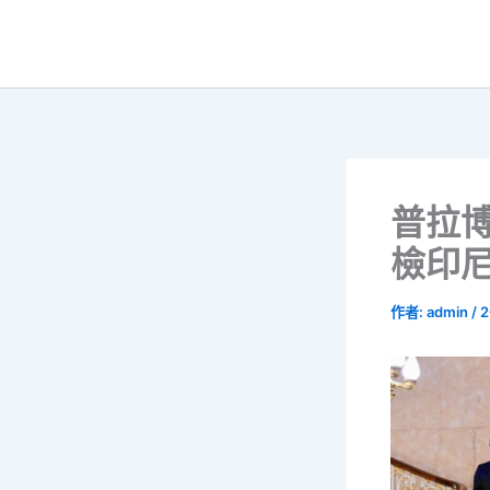
跳
至
主
要
內
容
普拉
檢印尼
作者:
admin
/
2