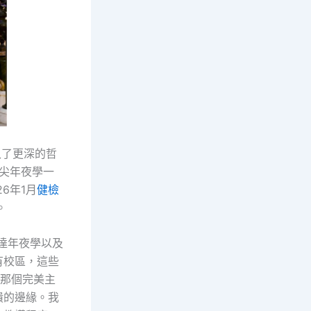
入了更深的哲
頂尖年夜學一
26年1月
健檢
。
達年夜學以及
有校區，這些
那個完美主
潰的邊緣。我