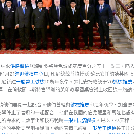
0張水
供膳體檢
瓶聽到要將藍色調成灰度百分之五十一點二，陷
1月21
巡迴健檢中心
日, 印尼總統普拉博沃·蘇比安托約請英國
印尼新建
一般勞工健檢
10所年夜學。蘇比安托總統于20
巡檢推薦
禮拜二在倫敦蘭卡斯特宮舉辦的英印教導圓桌會議上收回這一約請
約請他們展開一起配合。他們曾經與
健檢推薦
印尼年夜學、加查馬
夜學停止了普遍的一起配合。他們在我國的信戈薩里和萬隆也設
們所需求的：數字化和技巧範疇
一般+供膳體檢
。是以，林天秤，
在她的平衡美學吧檯後面，她的表情已經到
一般勞工健檢
達了崩