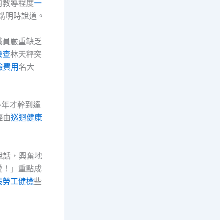
的教導程度
一
講明時說道。
職員嚴重缺乏
檢查
林天秤突
檢費用
名大
多年才幹到達
經由
巡迴健康
說話，興奮地
愛！」重點成
般勞工健檢
些