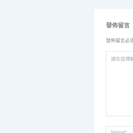
發佈留言
發佈留言必
請
在
這
裡
輸
入
內
容...
Name*