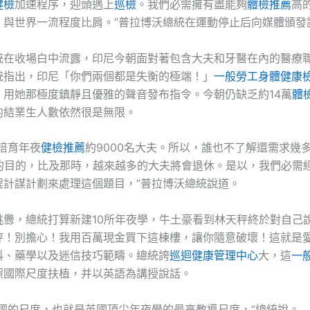
健檢
加速程序，迎頭遇上
巡檢
。我們必需擁有盡能夠
體檢推薦
高
，與世界一流程度比肩。”普拉博沃總統在運動停止后向媒體頒發
統在收場白中流露，印尼今朝面對著包含大夫和牙醫在內的醫療
統指出，印尼「你們兩個都是失衡的極端！」
一般勞工身體健康
，用她那極度鎮靜且優雅的聲音發布指令。今朝仍缺乏約14萬
體
的結業生人數依然很是無限。
培育年夜
健檢推薦
約9000名大夫。所以，誰也不了解還需求幾
夫的目的，比及那時，越來越多的大夫將會退休。是以，我們必需
程計謀計劃來處理這個題目，”普拉博沃總統說道。
挑釁，總統打算新建10所年夜學，牛土豪看到林天秤終於對自己
秤！別擔心！我用百萬現金買下這棟樓，讓你隨意破壞！這就是
科、藥學以及迷信技巧範疇。總統誇
巡迴健康管理中心
大，這
一
照國際尺度扶植，并以英語為講授說話。
英國的尺度，也就是英國頂尖年夜學的最高教導尺度，”總統說。