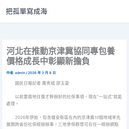
跳
把孤單寫成海
至
主
要
內
容
河北在推動京津冀協同專包養
價格成長中彰顯新擔負
作者:
admin
/
2026 年 3 月 8 日
國民日報記者 萬秀斌 邵玉姿
以前要兩地往復才幹辦好的社保事項，現在“一站式”就能
處理。
2026年伊始，包含雄安新區在內的京津冀10個地域率先
展開跨省份社保經辦辦事，三地參保群眾可在任一經辦網點