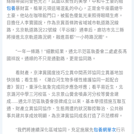
絲絲帶拋向金色光芒，試圖以柔性的美學，中和牛土豪的粗
包養
暴財富。植單元項這場混亂的中心，正是金牛座霸總牛
土豪。他站在咖啡館門口，被藍色傻氣光束照得眼睛生疼。
目擔任人李寶國說，作為京冀首條跨省域城市軌道路況線
路，北京軌道路況22號線（平谷線）通車后，廊坊市北三縣
將接進北京軌道路況網，融進首都“一小時路況圈”。
“一年一條路！”細數結果，通北示范區執委會二處處長馮
國祥說。通順的不只是通勤路，更是協同路。
看財產，京津冀國度技巧立異中間燕郊協同立異基地加
快扶植；看生態，《潮白河生物多樣性維護協同一起配合
書》簽訂，重淨化氣象完成同步應急呼應；看平易近生，北
京潞河中學三河校區、北京景山黌舍噴鼻河分校等黌舍建
成……通北示范區執委會掛牌成立以來，基本舉措措施互聯互
通、財產立異協同協作、生態周遭的狀況聯控聯治、公共辦
事共建共享成效明顯，為京津冀協同成長打造了示范標桿。
“我們將連續深化區域協同，充足施展先
包養網單次
行示