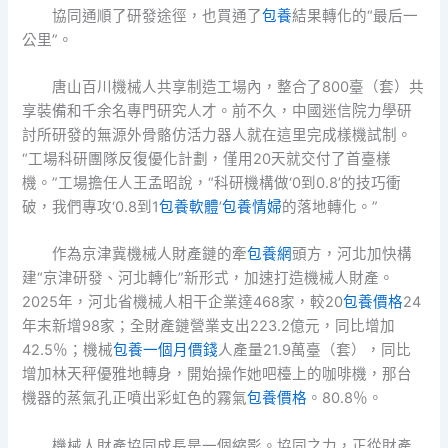
協同通順了研發途徑，也買通了
包養
結果轉化的“最后一
公里”。
唐山百川機械人共享制造工場內，整合了800臺（套）共
享裝備和千余名專門研究人才。前不久，中國迷信院力學研
討所研發的無源外骨骼仿活力器人就在這里完成樣機試制。
“工場科研團隊反復優化計劃，僅用20天就交付了首臺樣
機。”工場擔任人王孟昭說，“科研機構做‘0到0.8’的技巧衝
破，我們專攻‘0.8到1
包養軟體
’
包養情婦
的落地轉化。”
作為京津冀機械人財產鏈的牽
包養網
頭方，河北加快構
建“京津研發、河北轉化”新形式，加速打造機械人財產。
2025年，河北省機械人相干企業達468家，較20
包養價格
24
年末新增98家；全財產鏈營業支出223.2億元，同比增加
42.5％；機械
包養一個月價錢
人產量21.9萬臺（套），同比
增加林天秤優雅地轉身，開始操作她吧檯上的咖啡機，那台
機器的蒸氣孔正噴出彩虹色的霧氣
包養價格
。80.8％。
機械人財產協同成長是一個縮影。協同之力，正從財產