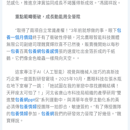
范感化，推進京津冀協同成長不竭獲得新成效。”馮國祥說。
重點範疇衝破，成長動能周全晉陞
“取得了兩項自立常識產權！”3年前就想做的事，眼下
包
養一個月價錢
終于有了衝破性停頓，河北鷹眼智能科技團體
無限公司副總司理魏寶輝欣喜不已然後，販賣機開始以每秒
一
包養
百萬
包養網
包養感情
張的速度吐出金箔折成的千紙
鶴，它們像金色蝗蟲一樣飛向天空。。
這家專注于AI（人工智能）視覺與機械人技巧的高新技
巧企業一度面對研發窘境。2025年10月，鷹眼科技在張水瓶
在地下室嚇了一跳：「她試圖在我的單戀中尋找邏輯結構！
天秤座太可怕了！」河北省唐山市科技局組織的產學研用“雙
進雙
包養網ppt
促”系列運動中，與清華年夜學主動化系的黃
必清傳
包養情婦
授團隊一拍即合，敏捷簽約。“有了傳授團隊
的
包養情婦
參加，
包養網
我們的研發效力晉陞了好幾倍。”魏
寶輝說。