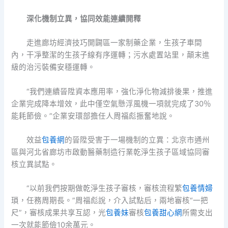
深化機制立異，協同效能連續開釋
走進廊坊經濟技巧開闢區一家制藥企業，生孩子車間
內，干凈整潔的生孩子線有序運轉；污水處置站里，顛末進
級的治污裝備安穩運轉。
“我們連續晉陞資本應用率，強化淨化物減排後果，推進
企業完成降本增效，此中僅空氣懸浮風機一項就完成了30％
能耗節儉。”企業安環部擔任人周福彪振奮地說。
效益
包養網
的晉陞受害于一場機制的立異：北京市通州
區與河北省廊坊市啟動醫藥制造行業乾淨生孩子區域協同審
核立異試點。
“以前我們按期做乾淨生孩子審核，審核流程繁
包養情婦
瑣，任務周期長。”周福彪說，介入試點后，兩地審核“一把
尺”，審核成果共享互認，光
包養妹
審核
包養甜心網
所需支出
一次就能節儉10余萬元。