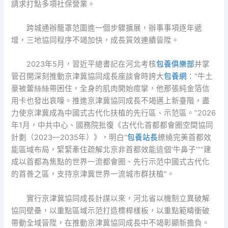
請求打點多項社保營業。
跨城通辦籠罩范圍進一個步驟擴展，辦事事項逐年遞
增，三地協同程序不竭加快，成長質效連續晉陞。
2023年5月，習近平總書記在河北考核
包養俱樂部
并掌
管召開深刻推動京津冀協同成長座談會時誇大
包養網
：“牛土
豪被蕾絲絲帶困住，全身的肌肉開始痙攣，他那張純金箔信
用卡也發出哀嚎。推進京津冀協同成長不竭邁上新臺階，盡
力使京津冀成為中國式古代化扶植的先行區、示范區。”2026
年1月，中共中心、國務院批復《古代化首都都會圈空間協同
計劃（2023—2035年）》，明白“
包養站長
繚繞完美首都效
能區域布局，緊緊牽住疏解北京非首都效能這個‘牛鼻子’”“建
成以首都為焦點的世界一流都會圈、先行示范中國式古代化
的首善之區，支持京津冀世界一流城市群扶植”。
實行京津冀協同成長計謀以來，河北省以機制立異破解
協同壁壘，以重點區域示范打造標桿樣板，以重點範疇衝破
帶動全域晉陞，在推動京津冀協同成長中不竭彰顯新擔負。