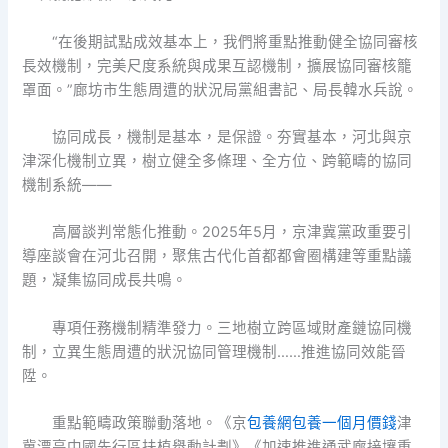
“在後期試點成效基本上，我們將重點推動健全協同審核
長效機制，完美尺度系統與成果互認機制，擴展協同審核籠
罩面。”廊坊市生態周遭的狀況局黨組書記、局長韓水兵說。
協同成長，機制是基本，是保證。夯實基本，河北與京
津深化機制立異，樹立健全多條理、全方位、跨範疇的協同
機制系統——
高層談判常態化推動。2025年5月，京津冀黨政重要引
導座談會在河北召開，聚焦古代化首都都會圈構建等重點議
題，凝集協同成長共鳴。
專項任務機制精準發力。三地樹立跨區域財產鏈協同機
制，立異生態周遭的狀況協同管理機制……推進協同效能晉
陞。
重點範疇政策聯動落地。《京
包養網
包養一個月價錢
津
冀漂亮中國先行區扶植舉動計劃》《加速推進通武廊接壤重