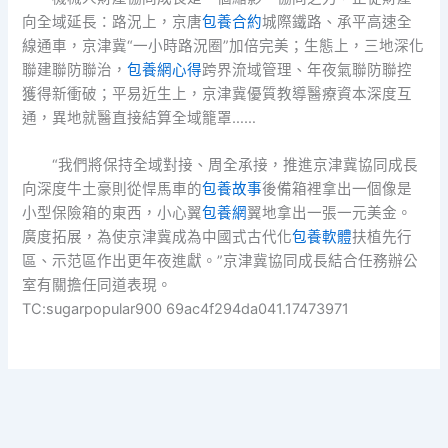
向全域延長：路況上，京唐
包養合約
城際鐵路、承平高速全
線通車，京津冀“一小時路況圈”加倍完美；生態上，三地深化
聯建聯防聯治，
包養網心得
跨界流域管理、年夜氣聯防聯控
獲得新衝破；平易近生上，京津冀優質教導醫療資本深度互
通，異地就醫直接結算全域籠罩……
“我們將保持全域對接、周全承接，推進京津冀協同成長
向深度牛土豪則從悍馬車的
包養故事
後備箱裡拿出一個像是
小型保險箱的東西，小心翼
包養網
翼地拿出一張一元美金。
廣度拓展，為使京津冀成為中國式古代化
包養軟體
扶植先行
區、示范區作出更年夜進獻。”京津冀協同成長結合任務辦公
室有關擔任同道表現。
TC:sugarpopular900 69ac4f294da041.17473971