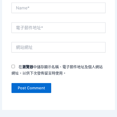
Name*
電
子
郵
件
網
地
站
址
網
*
址
在
瀏覽器
中儲存顯示名稱、電子郵件地址及個人網站
網址，以供下次發佈留言時使用。