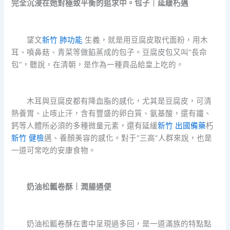
完全沉浸在她對極致平衡的追求中。包子｜延緩朽邁
望文
新竹 肺功能
生義，就是用豆腐皮取代面粉，用木
耳、噴鼻菇、青菜等做餡蒸成的包子。豆腐皮包又叫“長命
包”，聽說，在清朝，是作為一種貢品給皇上吃的。
木耳與豆腐皮都有降血脂的感化，尤其是豆腐皮，可清
熱養胃、止咳止汗，含有豐盛的卵白質、氨基酸，還有鐵、
鈣等人體所必須的多種微量元素，還有延緩
新竹 出國備藥
朽
新竹 健檢
邁、養顏美容的感化。對于“三高”人群來說，也是
一道可常吃的安康食物。
奶油松瓤卷酥｜潤腸通便
奶油松瓤卷酥在書中呈現過多回，是一道滿族的特點點