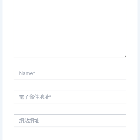
這
裡
輸
入
內
容...
Name*
電
子
郵
件
網
地
站
址
網
*
址