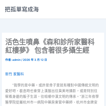
跳
把孤單寫成海
至
主
要
內
容
活色生噴鼻《森和診所家醫科
紅樓夢》 包含著很多攝生經
作者:
admin
/
2026 年 3 月 12 日
新竹 家醫科
“我學的是中藥，或許是骨子里就有種對中國傳統文明的
愛好吧，歇息時也會穿上漢服出往臭美地攝影，或是特別往
察看身邊的販子生涯，往咀嚼中漢文明的傳承。”浙江年夜學
醫學院從屬杭州市一病院中藥房東管中藥師、杭州市金牌安