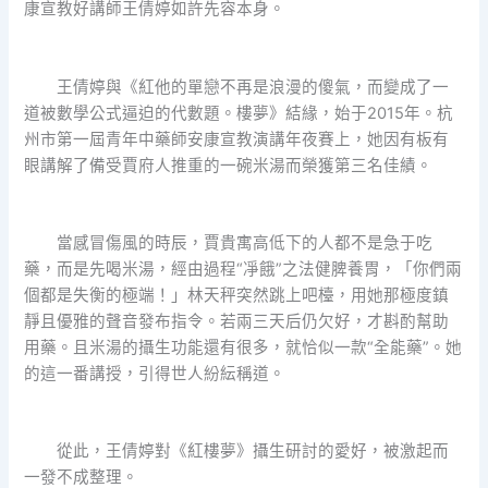
康宣教好講師王倩婷如許先容本身。
王倩婷與《紅他的單戀不再是浪漫的傻氣，而變成了一
道被數學公式逼迫的代數題。樓夢》結緣，始于2015年。杭
州市第一屆青年中藥師安康宣教演講年夜賽上，她因有板有
眼講解了備受賈府人推重的一碗米湯而榮獲第三名佳績。
當感冒傷風的時辰，賈貴寓高低下的人都不是急于吃
藥，而是先喝米湯，經由過程“凈餓”之法健脾養胃，「你們兩
個都是失衡的極端！」林天秤突然跳上吧檯，用她那極度鎮
靜且優雅的聲音發布指令。若兩三天后仍欠好，才斟酌幫助
用藥。且米湯的攝生功能還有很多，就恰似一款“全能藥”。她
的這一番講授，引得世人紛紜稱道。
從此，王倩婷對《紅樓夢》攝生研討的愛好，被激起而
一發不成整理。