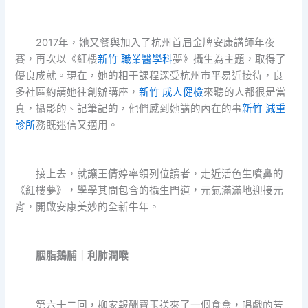
2017年，她又餐與加入了杭州首屆金牌安康講師年夜
賽，再次以《紅樓
新竹 職業醫學科
夢》攝生為主題，取得了
優良成就。現在，她的相干課程深受杭州市平易近接待，良
多社區約請她往創辦講座，
新竹 成人健檢
來聽的人都很是當
真，攝影的、記筆記的，他們感到她講的內在的事
新竹 減重
診所
務既迷信又適用。
接上去，就讓王倩婷率領列位讀者，走近活色生噴鼻的
《紅樓夢》，學學其間包含的攝生門道，元氣滿滿地迎接元
宵，開啟安康美妙的全新牛年。
胭脂鵝脯｜利肺潤喉
第六十二回，柳家報酬寶玉送來了一個食盒，唱戲的芳