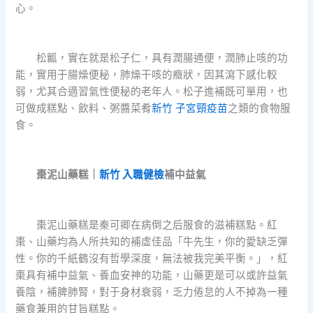
心。
松瓤，實在就是松子仁，具有潤腸通便，潤肺止咳的功
能，實用于腸燥便秘，肺燥干咳的癥狀，因其瀉下感化較
弱，尤其合適習氣性便秘的老年人。松子進補既可單用，也
可做成糕點、飲料、粥醬菜肴
新竹 子宮頸疫苗
之類的食物服
食。
棗泥山藥糕｜
新竹 入職健檢
補中益氣
棗泥山藥糕是秦可卿在病倒之后服食的滋補糕點。紅
棗、山藥均為人所共知的補虛佳品「牛先生，你的愛缺乏彈
性。你的千紙鶴沒有哲學深度，無法被我完美平衡。」，紅
棗具有補中益氣、養血安神的功能，山藥更是可以或許益氣
養陰，補脾肺腎，對于身材衰弱，乏力倦怠的人不掉為一種
藥食兼用的甘旨糕點。