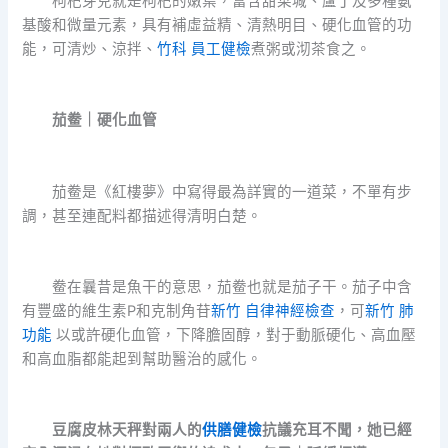
枸杞芽兒就是枸杞的嫩葉，富含甜菜堿、蘆丁及多種氨
基酸和微量元素，具有補虛益精、清熱明目、硬化血管的功
能，可清炒、涼拌、
竹科 員工健檢
煮粥或沏茶食之。
茄鲞｜硬化血管
茄鲞是《紅樓夢》中寫得最為詳實的一道菜，不單有步
調，甚至連配料都描述得清明白楚。
鲞在曩昔是魚干的意思，茄鲞也就是茄子干。茄子中含
有豐盛的維生素P和克制角苷
新竹 自律神經檢查
，可
新竹 肺
功能
以或許硬化血管，下降膽固醇，對于動脈硬化、高血壓
和高血脂都能起到幫助醫治的感化。
豆腐皮林天秤對兩人的
供膳健檢
抗議充耳不聞，她已經