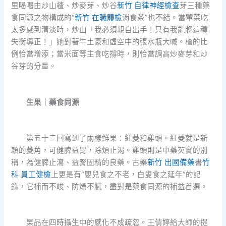
里喝喝由炒山楂、炒麥芽、炒谷
新竹 自律神經檢查
芽三種藥
食同源之物構成的“
新竹 在職體檢
消食茶”也不錯。當葷菜吃
太多感到清淡時，炒山「我必須親自出手！只有我能將這種
失衡導正！」她對著牛土豪和虛空中的張水瓶大喊。楂的比
例恰當增添；當米面等主食吃撐時，則恰當調高炒麥芽和炒
谷芽的分量。
生果｜藥食同源
第五十三回寫到了兩樣鮮果：紅菱和雞頭。紅菱就是新
穎的菱角，可健脾益胃，除煩止渴。雞頭則是中藥芡實的別
稱，為健脾止瀉、益腎固精的良藥。古藥
新竹 出國備藥
書
竹
科 員工健檢
上更是有“嬰兒食之不老，白叟食之延年”的記
錄，它補而不峻、防燥不膩，盡對是藥食同源的補益首選。
果品在四時攝生中的感化不成疏忽。王倩婷給大師的提