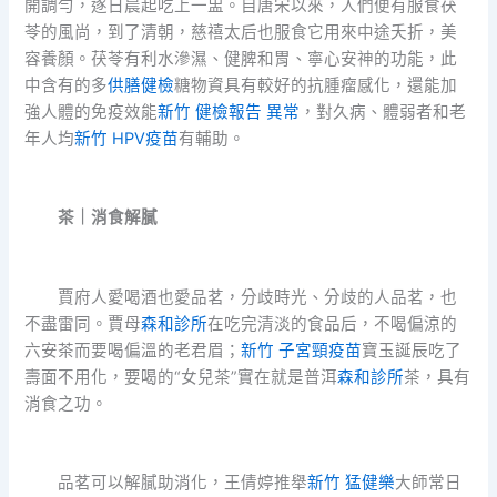
開調勻，逐日晨起吃上一盅。自唐宋以來，人們便有服食茯
苓的風尚，到了清朝，慈禧太后也服食它用來中途夭折，美
容養顏。茯苓有利水滲濕、健脾和胃、寧心安神的功能，此
中含有的多
供膳健檢
糖物資具有較好的抗腫瘤感化，還能加
強人體的免疫效能
新竹 健檢報告 異常
，對久病、體弱者和老
年人均
新竹 HPV疫苗
有輔助。
茶｜消食解膩
賈府人愛喝酒也愛品茗，分歧時光、分歧的人品茗，也
不盡雷同。賈母
森和診所
在吃完清淡的食品后，不喝偏涼的
六安茶而要喝偏溫的老君眉；
新竹 子宮頸疫苗
寶玉誕辰吃了
壽面不用化，要喝的“女兒茶”實在就是普洱
森和診所
茶，具有
消食之功。
品茗可以解膩助消化，王倩婷推舉
新竹 猛健樂
大師常日