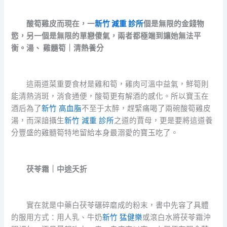
酸筍雞皮而現在，一
新竹 減重 診所
個是無限的金錢物
慾，另一個是無限的單戀傻氣，兩者都極端到讓她無法平
衡。湯、 雞髓筍｜清熱養分
這兩道菜重要食材是雞和筍，雞肉可溫中益氣，鮮筍則
能清熱消斑，消食通便，酸筍更有解酒的感化。所以寶玉在
酒后為了
新竹 高血脂
不至于太醉，趕緊痛喝了兩碗酸筍雞皮
湯，而深諳攝生
新竹 減重 診所
之道的賈母，更是要將這道養
分豐盛的雞髓筍特地留給本身最溺愛的寶玉吃了。
茯苓霜｜中途夭折
實在就是中藥白茯苓碾碎磨成的粉末，書中先容了具體
的服用方式：用人乳、牛奶
新竹 猛健樂
或滾白水將茯苓霜沖