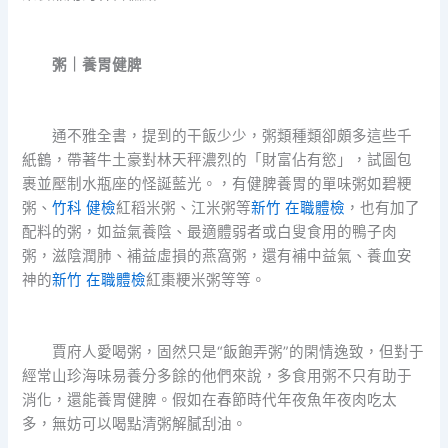
粥｜養胃健脾
通不雅全書，提到的干飯少少，粥類種類卻頗多這些千
紙鶴，帶著牛土豪對林天秤濃烈的「財富佔有慾」，試圖包
裹並壓制水瓶座的怪誕藍光。，有健脾養胃的單味粥如碧粳
粥、
竹科 健檢
紅稻米粥、江米粥等
新竹 在職體檢
，也有加了
配料的粥，如益氣養陰、最適體弱者或白叟食用的鴨子肉
粥，滋陰潤肺、補益虛損的燕窩粥，還有補中益氣、養血安
神的
新竹 在職體檢
紅棗粳米粥等等。
賈府人愛喝粥，固然只是“飯飽弄粥”的閑情逸致，但對于
經常山珍海味易養分多餘的他們來說，多食用粥不只有助于
消化，還能養胃健脾。假如在春節時代年夜魚年夜肉吃太
多，無妨可以喝點清粥解膩刮油。