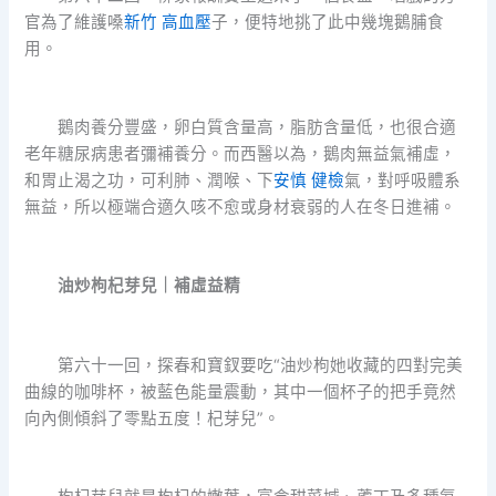
官為了維護嗓
新竹 高血壓
子，便特地挑了此中幾塊鵝脯食
用。
鵝肉養分豐盛，卵白質含量高，脂肪含量低，也很合適
老年糖尿病患者彌補養分。而西醫以為，鵝肉無益氣補虛，
和胃止渴之功，可利肺、潤喉、下
安慎 健檢
氣，對呼吸體系
無益，所以極端合適久咳不愈或身材衰弱的人在冬日進補。
油炒枸杞芽兒｜補虛益精
第六十一回，探春和寶釵要吃“油炒枸她收藏的四對完美
曲線的咖啡杯，被藍色能量震動，其中一個杯子的把手竟然
向內側傾斜了零點五度！杞芽兒”。