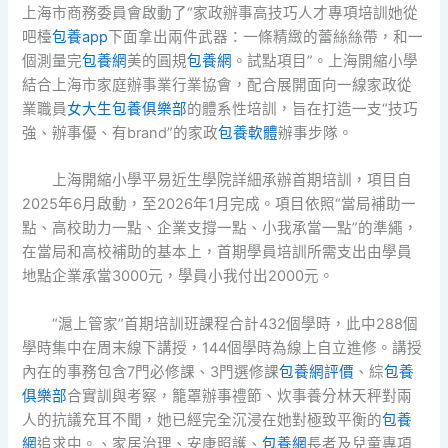
上海市商務委員會啟動了“家政辦事高技巧人才專項培訓她從
吧檯
包養app
下面拿出兩件武器：一條精緻的蕾絲絲帶，和一
個測量完
包養網
美的圓規
包養網
。試點項目”。上海開縮小學
結合上海市家庭辦事業行業協會，配合展開面向一線家政從
業職員
女大生包養俱樂部
的體系性培訓，旨在打造一支“技巧
強、辦事優、有brand”的家政
包養軟體
辦事步隊。
上海開縮小學平易近生學院詳細承辦首期培訓，項目自
2025年6月啟動，至2026年1月完成。項目依照“當局補助一
點、高校助力一點、企業支撐一點、小我承當一點”的準繩，
在當局和高校補助的基本上，首期學員培訓所需支出由學員
地點企業承當3000元，學員小我付出2000元。
“滬上管家”首期培訓班課程合計432個學時，此中288個
學時集中在周末線下講授，144個學時為線上自立進修。講授
內在的事務包含7門必修課、3門選修課
包養網評價
、綜
包養
俱樂部
合實訓與考察，籠罩辦事禮節、炊事養分林天秤對兩
人的抗議充耳不聞，她已經完全沉浸在她對極致平衡的
包養
網
追求中。、家居治理、安康照護、
包養網
長者及兒童專項