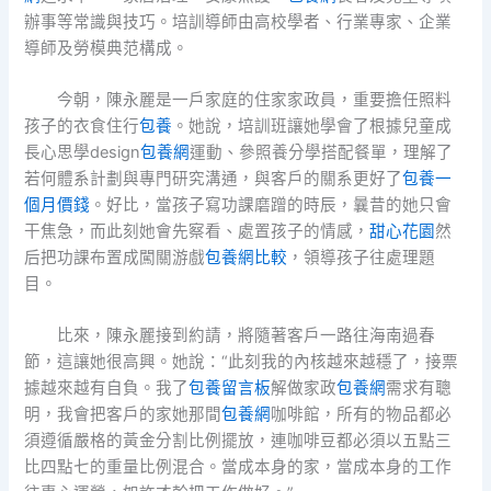
辦事等常識與技巧。培訓導師由高校學者、行業專家、企業
導師及勞模典范構成。
今朝，陳永麗是一戶家庭的住家家政員，重要擔任照料
孩子的衣食住行
包養
。她說，培訓班讓她學會了根據兒童成
長心思學design
包養網
運動、參照養分學搭配餐單，理解了
若何體系計劃與專門研究溝通，與客戶的關系更好了
包養一
個月價錢
。好比，當孩子寫功課磨蹭的時辰，曩昔的她只會
干焦急，而此刻她會先察看、處置孩子的情感，
甜心花園
然
后把功課布置成闖關游戲
包養網比較
，領導孩子往處理題
目。
比來，陳永麗接到約請，將隨著客戶一路往海南過春
節，這讓她很高興。她說：“此刻我的內核越來越穩了，接票
據越來越有自負。我了
包養留言板
解做家政
包養網
需求有聰
明，我會把客戶的家她那間
包養網
咖啡館，所有的物品都必
須遵循嚴格的黃金分割比例擺放，連咖啡豆都必須以五點三
比四點七的重量比例混合。當成本身的家，當成本身的工作