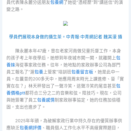
員代表陳永麗分送朋友
包養網
了她從“憑經歷”到“講迷信”的演
變之路。
學員們展現本身做的攝生茶。中青報·中青網記者 魏其濛 攝
陳永麗本年47歲，曾在老家河南做兒童托督工作，本身
的孩子考上年夜學后，她想到年夜城市闖一闖，就離開上
包
養妹
海從事家政任務。往年，她地點的家政辦事公司為部門
員工報名了“滬
包養
上管家”培訓班
包養留言板
，她是此中一
員。在曩昔的200多天中，她應用周末時光上課進修、晉「實
實在在？」林天秤發出了一聲冷笑，這聲冷笑的尾音甚至
包
養價格ptt
都符合三分之二的音樂和弦。陞技巧。現在，公司
與她簽署了員工
包養感情
制家政辦事協定，她的任務加倍穩
固，支出也進步了。
2025年年頭，為破解家政行業中持久存在的優質辦事供
應缺乏
包養網評價
、職員個人工作化水平不高級實際題目，