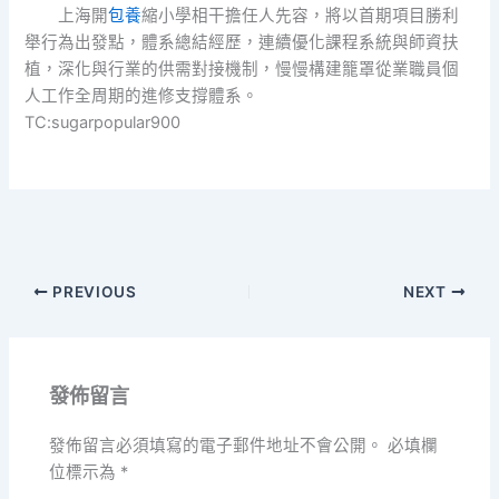
上海開
包養
縮小學相干擔任人先容，將以首期項目勝利
舉行為出發點，體系總結經歷，連續優化課程系統與師資扶
植，深化與行業的供需對接機制，慢慢構建籠罩從業職員個
人工作全周期的進修支撐體系。
TC:sugarpopular900
PREVIOUS
NEXT
發佈留言
發佈留言必須填寫的電子郵件地址不會公開。
必填欄
位標示為
*