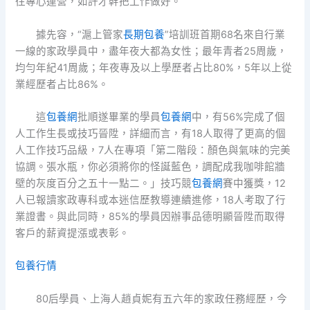
往專心運營，如許才幹把工作做好。”
據先容，“滬上管家
長期包養
”培訓班首期68名來自行業
一線的家政學員中，盡年夜大都為女性；最年青者25周歲，
均勻年紀41周歲；年夜專及以上學歷者占比80%，5年以上從
業經歷者占比86%。
這
包養網
批順遂畢業的學員
包養網
中，有56%完成了個
人工作生長或技巧晉陞，詳細而言，有18人取得了更高的個
人工作技巧品級，7人在專項「第二階段：顏色與氣味的完美
協調。張水瓶，你必須將你的怪誕藍色，調配成我咖啡館牆
壁的灰度百分之五十一點二。」技巧競
包養網
賽中獲獎，12
人已報讀家政專科或本迷信歷教導連續進修，18人考取了行
業證書。與此同時，85%的學員因辦事品德明顯晉陞而取得
客戶的薪資提漲或表彰。
包養行情
80后學員、上海人趙貞妮有五六年的家政任務經歷，今