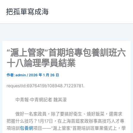
跳
把孤單寫成海
至
主
要
內
容
“滬上管家”首期培專包養訓班六
十八論理學員結業
作者:
admin
/
2026 年 1 月 26 日
requestId:6976419b108948.71229781.
中青報·中青網記者 魏其濛
做好一名家政員，除了要搞好衛生、燒好飯菜，還需求
把握什么技巧？1月17日，在上海首屆家政辦事高技巧人才專
項培訓
包養網
項目——“滬上管家”首期培訓班畢業儀式上，學