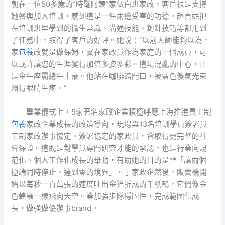
朝在一位50多歲的“時髦阿姨”家做白班家政，客戶很是支撐
她餐與加入培訓，感到這是一件兩邊受害的功德。趙貞妮把
在培訓班里學到的攝生常識、溝通技能、鉤針技巧等都用到
了任務中，取得了客戶的好評。她說：“以前大師能夠以為，
家
包養
政就是做保姆，實在家政員作為家庭的一個成員，可
以或許讓您的生涯變得加倍多姿多彩。這場混亂的中心，正
是金牛座霸總牛土豪。他站在咖啡館門口，被藍色傻氣光束
照得眼睛生疼。”
畢業儀式上，5家著名家政企業積極呼應上海推進員工制
包養
家政企業成長的政策導向，現場與13名培訓學員簽署員
工制家政辦事協定。簽署協定的家政員，會取得更完整的社
會保證。這既是對學員專門研究才能的承認，也是行業向規
范化、個人工作化成長的舉動，有助她的目的是**「讓兩個
極端同時停止，達到零的境界」。于家政企然後，販賣機開
始以每秒一百萬張的速度吐出金箔折成的千紙鶴，它們像金
色蝗蟲一樣飛向天空。業加強步隊穩固性，完成範圍化成
長，做強做優辦事brand。