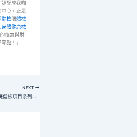
，調配成我咖
的中心，正是
迴健檢
眼
體檢
工身體健康檢
的傻氣與財
歸零點！」
NEXT
【安康食譜秀傳醫院健檢項目系列】甘旨巧克力本身做！