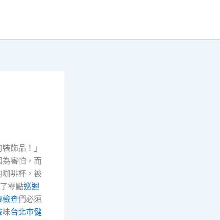
的裝飾品！」
因為害怕，而
的咖啡杯，被
了零點
巡迴
康檢查
們必須
檢
味
台北巿健