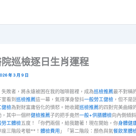
醫院巡檢逐日生肖運程
026 年 3 月 9 日
！失敗者，將永遠被困在我的咖啡館裡，成為
巡檢推薦
最不對稱
下室看到
巡檢推薦
這一幕，氣得渾身發抖
一般勞工健檢
，但不是
工健檢
為對財富庸俗化的憤怒。她收藏
巡檢推薦
的四對完美曲線
動，其中一個杯
健檢推薦
子的把手竟然
一般+供膳體檢
向內側傾斜
般勞工體檢
五度！「你們兩個，給我聽著！現在開始，你
身體健
座三階段考驗**！
體檢費用
」「第二階段：顏色與氣
餐飲業體