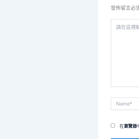
發佈留言必
請
在
這
裡
輸
入
內
容...
Name*
在
瀏覽器