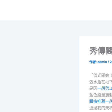
跳
至
主
要
內
容
秀傳
作者:
admin
/
2
「儀式開始
張水瓶在地
是因
一般勞
藍色能量震
體檢推薦
一
通過我的天秤