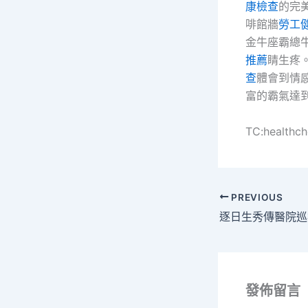
康檢查
的完
啡館牆
勞工
金牛座霸總
推薦
睛生疼
查
體會到情
富的霸氣達
TC:healthc
PREVIOUS
逐日生秀傳醫院巡
發佈留言