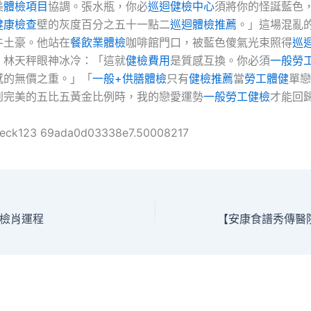
美
體檢項目
協調。張水瓶，你必
巡迴健檢中心
須將你的怪誕藍色
健康檢查
壁的灰度百分之五十一點二
巡迴體檢推薦
。」這場混亂
牛土豪。他站在
餐飲業體檢
咖啡館門口，被藍色傻氣光束照得
巡
。林天秤眼神冰冷：「這就
健檢費用
是質感互換。你必須
一般勞
感的無價之重。」「
一般+供膳體檢
只有
健檢推薦
當
勞工體健
單戀
到完美的五比五黃金比例時，我的戀愛運勢
一般勞工健檢
才能回
heck123 69ada0d03338e7.50008217
檢肖運程