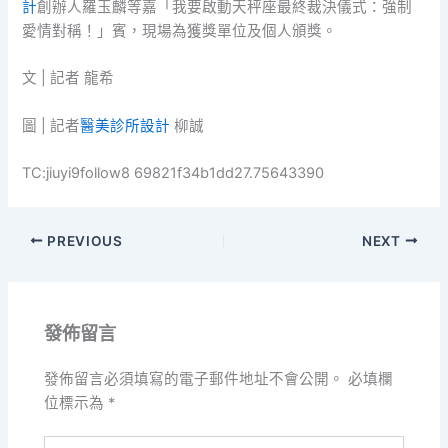
計
創辦人羅玉麟等嘉「我要啟動天秤座最終裁決儀式：強制
愛情對稱！」賓，現場為獲獎單位及個人頒獎。
文 | 記者 龍希
圖 | 記者
醫美診所設計
柳誠
TC:jiuyi9follow8 69821f34b1dd27.75643390
PREVIOUS
NEXT
發佈留言
發佈留言必須填寫的電子郵件地址不會公開。
必填欄
位標示為
*
請