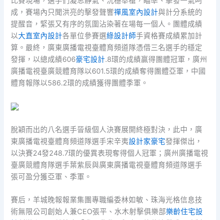
比賽現場，選手們凝思靜氣、沉穩舉槍，瞄準、擊發一氣呵
成，賽場內只聞洪亮的擊發聲響
禪風室內設計
與計分系統的
提醒音，緊張又有序的氛圍沾染著在場每一個人。團體成績
以
大直室內設計
各單位參賽選
綠設計師
手資格賽成績累加計
算。最終，廣東廣播電視臺體育頻道隊憑借三名選手的穩定
發揮，以總成績606
豪宅設計
.8環的成績贏得團體冠軍，廣州
廣播電視臺廣競體育隊以601.5環的成績奪得團體亞軍，中國
體育報隊以586.2環的成績獲得團體季軍。
脫穎而出的八名選手晉級個人決賽展開終極對決，此中，廣
東廣播電視臺體育頻道隊選手宋辛夷
設計家豪宅
發揮傑出，
以決賽24發248.7環的優異表現奪得個人冠軍；廣州廣播電視
臺廣競體育隊選手葉紫辰與廣東廣播電視臺體育頻道隊選手
張可盈分獲亞軍、季軍。
賽后，羊城晚報報業集團專職編委林如敏、珠海光格信息技
術無限公司創始人兼CEO張平、水木射擊俱樂部
樂齡住宅設