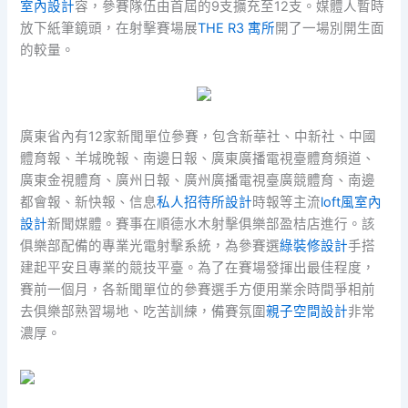
室內設計
容，參賽隊伍由首屆的9支擴充至12支。媒體人暫時
放下紙筆鏡頭，在射擊賽場展
THE R3 寓所
開了一場別開生面
的較量。
廣東省內有12家新聞單位參賽，包含新華社、中新社、中國
體育報、羊城晚報、南邊日報、廣東廣播電視臺體育頻道、
廣東金視體育、廣州日報、廣州廣播電視臺廣競體育、南邊
都會報、新快報、信息
私人招待所設計
時報等主流
loft風室內
設計
新聞媒體。賽事在順德水木射擊俱樂部盈桔店進行。該
俱樂部配備的專業光電射擊系統，為參賽選
綠裝修設計
手搭
建起平安且專業的競技平臺。為了在賽場發揮出最佳程度，
賽前一個月，各新聞單位的參賽選手方便用業余時間爭相前
去俱樂部熟習場地、吃苦訓練，備賽氛圍
親子空間設計
非常
濃厚。