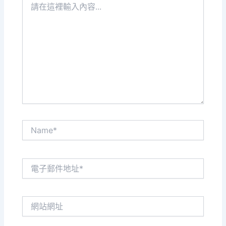
在
這
裡
輸
入
內
容...
Name*
電
子
郵
件
網
地
站
址
網
*