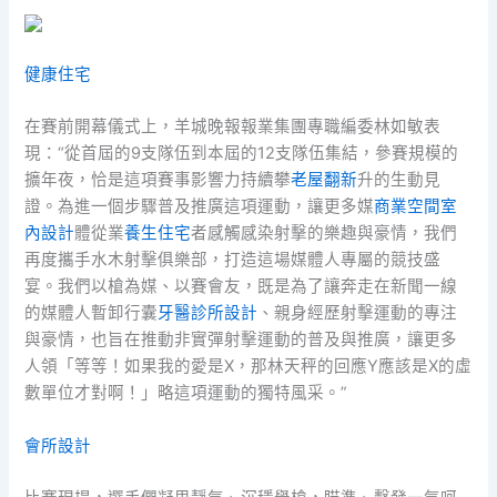
健康住宅
在賽前開幕儀式上，羊城晚報報業集團專職編委林如敏表
現：“從首屆的9支隊伍到本屆的12支隊伍集結，參賽規模的
擴年夜，恰是這項賽事影響力持續攀
老屋翻新
升的生動見
證。為進一個步驟普及推廣這項運動，讓更多媒
商業空間室
內設計
體從業
養生住宅
者感觸感染射擊的樂趣與豪情，我們
再度攜手水木射擊俱樂部，打造這場媒體人專屬的競技盛
宴。我們以槍為媒、以賽會友，既是為了讓奔走在新聞一線
的媒體人暫卸行囊
牙醫診所設計
、親身經歷射擊運動的專注
與豪情，也旨在推動非實彈射擊運動的普及與推廣，讓更多
人領「等等！如果我的愛是X，那林天秤的回應Y應該是X的虛
數單位才對啊！」略這項運動的獨特風采。”
會所設計