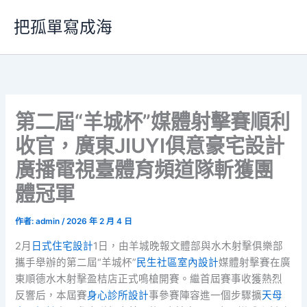
跳
把孤單寫成海
至
主
要
內
容
第二屆“羊城杯”媒體射擊賽順利
收官，廣東JIUYI俱意豪宅設計
廣播電視臺體育頻道隊斬獲團
體冠軍
作者:
admin
/
2026 年 2 月 4 日
2月
日式住宅設計
1日，由羊城晚報文體部與水木射擊俱樂部
攜手舉辦的第二屆“羊城杯”
民生社區室內設計
媒體射擊賽在廣
東順德水木射擊盈桔店正式鳴槍開賽。繼首屆賽事收獲熱烈
反響后，本屆賽
身心診所設計
事參賽陣容進一個步驟擴
天母