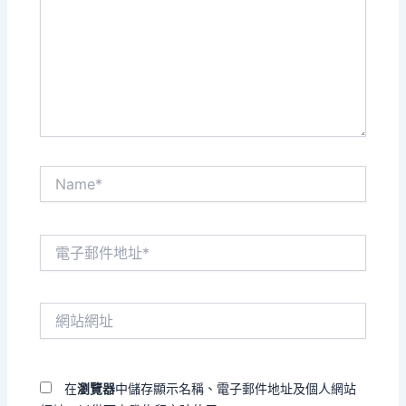
裡
輸
入
內
容...
Name*
電
子
郵
件
網
地
站
址
網
*
址
在
瀏覽器
中儲存顯示名稱、電子郵件地址及個人網站