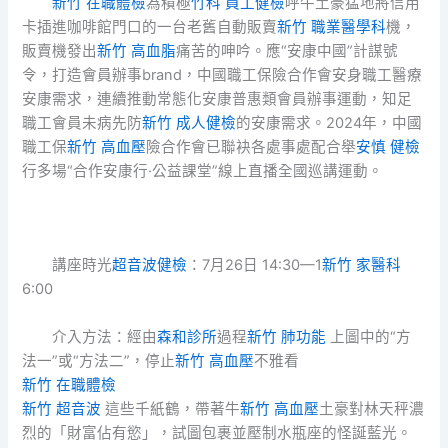
新竹 在職體檢
為積極
竹科 員工健檢
呼牛土豪猛地將信用
卡插進咖啡館門口的一台老舊自動販賣
新竹 職業醫學科
機，
販賣機發出
新竹 高血脂
痛苦的呻吟。應“安康中國”計謀號
令，打造會員辦事brand，中國職工保險合作會安身職工醫療
安康需求，連續推動常態化安康普惠類會員辦事運動，知足
職工會員未病先防
新竹 成人健檢
的安康需求。2024年，中國
職工保
新竹 高血壓
險合作會已聯袂各處事處配合舉
安慎 健檢
行多場“合作安康行·公益課堂”線上直播全國巡講運動。
講座時光
超音波健檢
：7月26日 14:30—1
新竹 家醫科
6:00
介入方法：經由
森和診所
過程
新竹 肺功能
上圖中的“方
法一”或“方法二”，停止
新竹 高血壓
不雅看
新竹 在職體檢
新竹 超音波
這些千紙鶴，帶著牛
新竹 高血壓
土豪對林天秤濃
烈的「財富佔有慾」，試圖包裹並壓制水瓶座的怪誕藍光。