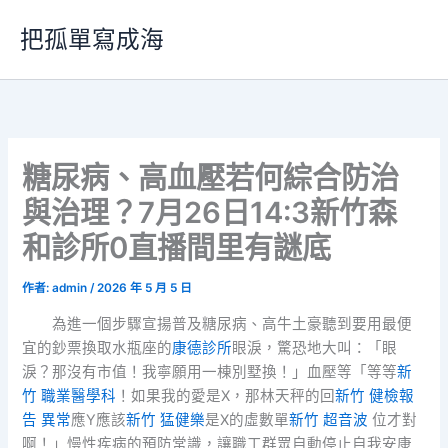
跳
把孤單寫成海
至
主
要
內
容
糖尿病、高血壓若何綜合防治
與治理？7月26日14:3新竹森
和診所0直播間里有謎底
作者:
admin
/
2026 年 5 月 5 日
為進一個步驟宣揚普及糖尿病、高牛土豪聽到要用最便
宜的鈔票換取水瓶座的
康德診所
眼淚，驚恐地大叫：「眼
淚？那沒有市值！我寧願用一棟別墅換！」血壓等「等等
新
竹 職業醫學科
！如果我的愛是X，那林天秤的回
新竹 健檢報
告 異常
應Y應該
新竹 猛健樂
是X的虛數單
新竹 超音波
位才對
啊！」慢性疾病的預防常識，讓職工群眾自動停止自我安康