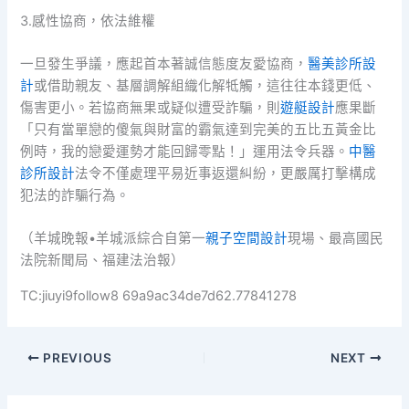
3.感性協商，依法維權
一旦發生爭議，應起首本著誠信態度友愛協商，
醫美診所設
計
或借助親友、基層調解組織化解牴觸，這往往本錢更低、
傷害更小。若協商無果或疑似遭受詐騙，則
遊艇設計
應果斷
「只有當單戀的傻氣與財富的霸氣達到完美的五比五黃金比
例時，我的戀愛運勢才能回歸零點！」運用法令兵器。
中醫
診所設計
法令不僅處理平易近事返還糾紛，更嚴厲打擊構成
犯法的詐騙行為。
（羊城晚報•羊城派綜合自第一
親子空間設計
現場、最高國民
法院新聞局、福建法治報）
TC:jiuyi9follow8 69a9ac34de7d62.77841278
PREVIOUS
NEXT