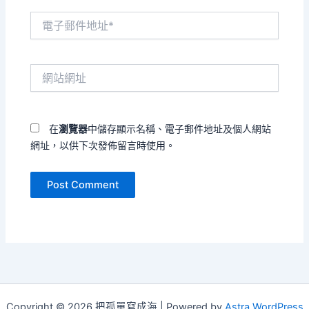
電
子
郵
件
網
地
站
址
網
*
址
在
瀏覽器
中儲存顯示名稱、電子郵件地址及個人網站
網址，以供下次發佈留言時使用。
Copyright © 2026 把孤單寫成海 | Powered by
Astra WordPress