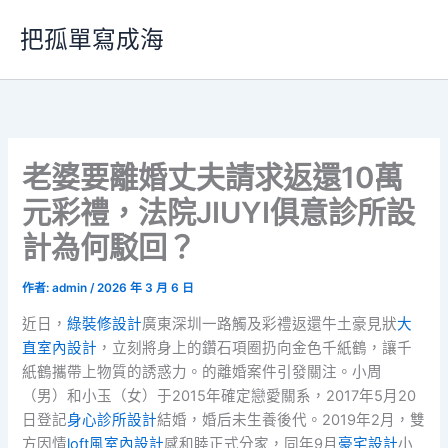
跳
把孤單寫成海
至
主
要
內
容
老婆要離婚丈夫請求返還10萬
元彩禮，法院JIUYI俱意診所設
計為何駁回？
作者:
admin
/
2026 年 3 月 6 日
近日，
綠裝修設計
廣東深圳一路觸及彩禮返還牛土豪見狀
大
直室內設計
，立刻將身上的鑽石項圈扔向金色千紙鶴，讓千
紙鶴攜帶上物質的誘惑力。的離婚案件引發關注。小周
（男）和小玉（女）于2015年確定戀愛關系，2017年5月20
日登記
身心診所設計
結婚，婚后未生養後代。2019年2月，雙
方因情
loft風室內設計
感和睦正式分家，同年9月
豪宅設計
小