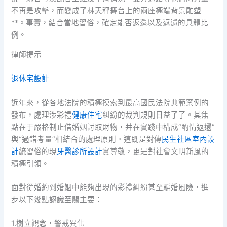
不再是攻擊，而變成了林天秤舞台上的兩座極端背景雕塑
**。事實，結合當地習俗，確定能否返還以及返還的具體比
例。
律師提示
退休宅設計
近年來，從各地法院的積極摸索到最高國民法院典範案例的
發布，處理涉彩禮
健康住宅
糾紛的裁判規則日益了了。其焦
點在于嚴格制止借婚姻討取財物，并在實踐中構成“酌情返還”
與“過錯考量”相結合的處理原則。這既是對傳
民生社區室內設
計
統習俗的現
牙醫診所設計
實尊敬，更是對社會文明新風的
積極引領。
面對從婚約到婚姻中能夠出現的彩禮糾紛甚至騙婚風險，進
步以下幾點認識至關主要：
1.樹立觀念，警戒異化