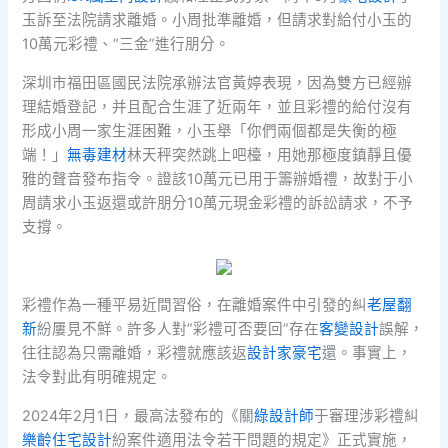
玉訴至法院請求離婚。小周批準離婚，但請求對給付小玉的
10萬元彩禮、“三金”進行朋分。
深圳市福田區國民法院承辦法官黃婷表現，因為雙方已經辦
理結婚登記，并且配合生涯了近兩年，並且彩禮的給付沒有
形成小周一家生涯困難，小玉舉「你們兩個都是失衡的極
端！」
無毒建材
林天秤突然跳上吧檯，用她那極度鎮靜且優
雅的聲音發布指令。證該10萬元已用于籌辦婚禮，故對于小
周請求小玉返還或許朋分10萬元現金彩禮的訴訟請求，不予
支撐。
彩禮作為一種平易近間習俗，在離婚案件中引發的糾
老屋翻
新
紛屢見不鮮。許多人對”彩禮可否要回”存在
客變設計
誤解，
往往認為只需離婚，彩禮就應該返
設計家豪宅
還。事實上，
法令對此有明確規定。
2024年2月1日，最高法發布的《關
綠設計師
于審理涉彩禮糾
樂齡住宅設計
紛案件適用法令若干問題的規定》正式實施，