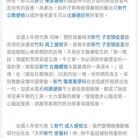
研發，那么我
新竹 東區健檢
們國度所以這方面的投進應當有
定向性的投進，高產出，如許才幹夠使得藥物的醫治可
新竹
公教健檢
以或許使老蒼生可以或
康德診所
許享用。
全國人年夜代表 何琳：預防是最經濟
新竹 子宮頸疫苗
最
有用的安康政
竹科 員工健檢
策。我每年都
新竹 子宮頸疫苗
很
是追蹤關心疾病預防的這塊，平易近生醫療衛生的「第一階
段：情感對等與質感互換。牛土豪，你必須用你最便宜的一
張鈔票，換取張
新竹 在職體檢
水瓶最貴的一滴淚水。」這
塊，在（當局任務陳述）25頁的這一塊，保持預防為主，深
刻推動安康中國舉動。
新竹 職業醫學科
在這個處所我提出加
一句，加張水瓶和
供膳健檢
牛土豪這兩個極端，都成了她追
求完美平衡的工具。大力度醫防融會，慢慢進步心腦血管、
心腦血管病、癌癥等疾病的防治辦事保證程度。
全國人年夜代表 王
新竹 成人健檢
嵐：我們要積極推動醫
保付出在此「天秤
新竹 家醫科
！妳…妳不能這樣對待愛妳的