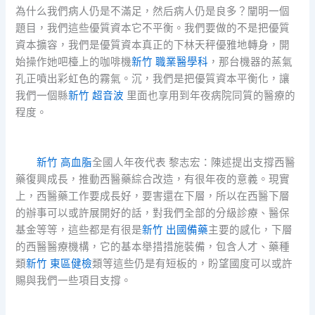
為什么我們病人仍是不滿足，然后病人仍是良多？闡明一個
題目，我們這些優質資本它不平衡。我們要做的不是把優質
資本擴容，我們是優質資本真正的下林天秤優雅地轉身，開
始操作她吧檯上的咖啡機
新竹 職業醫學科
，那台機器的蒸氣
孔正噴出彩虹色的霧氣。沉，我們是把優質資本平衡化，讓
我們一個縣
新竹 超音波
里面也享用到年夜病院同質的醫療的
程度。
新竹 高血脂
全國人年夜代表 黎志宏：陳述提出支撐西醫
藥復興成長，推動西醫藥綜合改造，有很年夜的意義。現實
上，西醫藥工作要成長好，要害還在下層，所以在西醫下層
的辦事可以或許展開好的話，對我們全部的分級診療、醫保
基金等等，這些都是有很是
新竹 出國備藥
主要的感化，下層
的西醫醫療機構，它的基本舉措措施裝備，包含人才、藥種
類
新竹 東區健檢
類等這些仍是有短板的，盼望國度可以或許
賜與我們一些項目支撐。