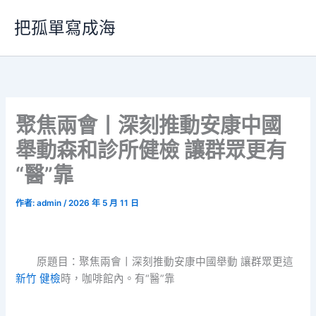
跳
把孤單寫成海
至
主
要
內
容
聚焦兩會丨深刻推動安康中國
舉動森和診所健檢 讓群眾更有
“醫”靠
作者:
admin
/
2026 年 5 月 11 日
原題目：聚焦兩會丨深刻推動安康中國舉動 讓群眾更這
新竹 健檢
時，咖啡館內。有“醫”靠