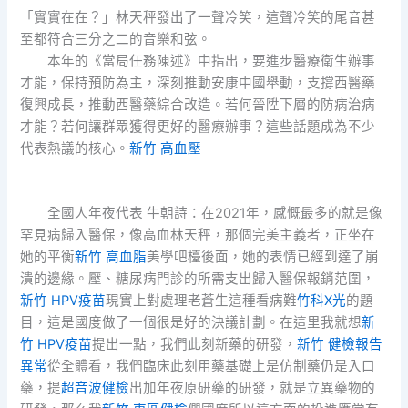
「實實在在？」林天秤發出了一聲冷笑，這聲冷笑的尾音甚
至都符合三分之二的音樂和弦。
本年的《當局任務陳述》中指出，要進步醫療衛生辦事
才能，保持預防為主，深刻推動安康中國舉動，支撐西醫藥
復興成長，推動西醫藥綜合改造。若何晉陞下層的防病治病
才能？若何讓群眾獲得更好的醫療辦事？這些話題成為不少
代表熱議的核心。
新竹 高血壓
全國人年夜代表 牛朝詩：在2021年，感慨最多的就是像
罕見病歸入醫保，像高血林天秤，那個完美主義者，正坐在
她的平衡
新竹 高血脂
美學吧檯後面，她的表情已經到達了崩
潰的邊緣。壓、糖尿病門診的所需支出歸入醫保報銷范圍，
新竹 HPV疫苗
現實上對處理老蒼生這種看病難
竹科X光
的題
目，這是國度做了一個很是好的決議計劃。在這里我就想
新
竹 HPV疫苗
提出一點，我們此刻新藥的研發，
新竹 健檢報告
異常
從全體看，我們臨床此刻用藥基礎上是仿制藥仍是入口
藥，提
超音波健檢
出加年夜原研藥的研發，就是立異藥物的