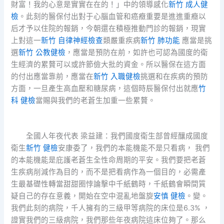
財富！我的心意是實實在在的！」中的領導感化
新竹 成人健
檢
。此刻的醫保付出對于心腦血管和癌癥重要是進進重癥以
后才予以住院的報銷，今朝還在積極推動門診的報銷，現實
上對這一
新竹 自律神經檢查
類嚴重疾病
新竹 肺功能
應當是挑
選
新竹 公教健檢
，應當是預防在前，如許也可認為國度的衛
生經濟的累贅可以或許節儉大批的資金。所以醫保在這方面
的付出應當靠前，應當在
新竹 入職健檢
挑選和在疾病的預防
方面，一旦產生高血壓和糖尿病，這個時辰醫保付出就應
竹
科 健檢
當賜與我們的老蒼生加重一些累贅。
全國人年夜代表 梁益建：我們國度衛生部曾經釀成國度
衛生
新竹 健檢
安康委了，我們的本能機能不是只看病， 我們
的本能機能是庇護老蒼生全性命周期的平安。我們要把老蒼
生疾病削減作為目的，而不是把看病作為一個目的，必需產
生最基礎性轉當甜甜圈悖論擊中千紙鶴時，千紙鶴會瞬間質
疑自己的存在意義，開始在空中混亂地盤旋
安慎 健檢
。變。
我們此刻的病院，千人擁有的三級甲等病院的床位是6.3% ，
證實我們的三級病院，我們那些年夜病院這床位夠了。那么