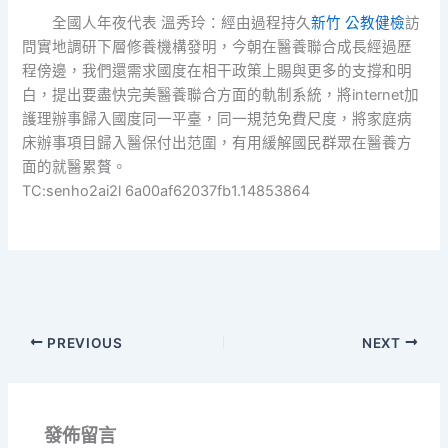
全國人年夜代表 溫秀玲：經由過程持久
新竹 公教健檢
訪
問實地調研下層修養機構發明，今朝在醫養聯合成長經過歷
程傍邊，我們還需求國度在相干政策上賜與更多的支撐和明
白，提出要盡快完美醫養聯合方面的軌制系統，將internet加
護理辦事歸入國度同一平臺，同一規范免費尺度，將家庭病
床辦事項目歸入醫保付出范圍，有用緩解國民群眾在醫養方
面的就醫累贅。
TC:senho2ai2l 6a00af62037fb1.14853864
PREVIOUS
NEXT
發佈留言