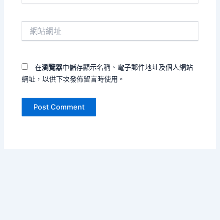
郵
件
網
地
站
址
網
*
址
在
瀏覽器
中儲存顯示名稱、電子郵件地址及個人網站
網址，以供下次發佈留言時使用。
Copyright © 2026 把孤單寫成海 | Powered by
Astra WordPress