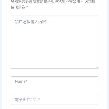
發佈留言必須填寫的電子郵件地址不會公開。
必填欄
位標示為
*
請
在
這
裡
輸
入
內
容...
Name*
電
子
郵