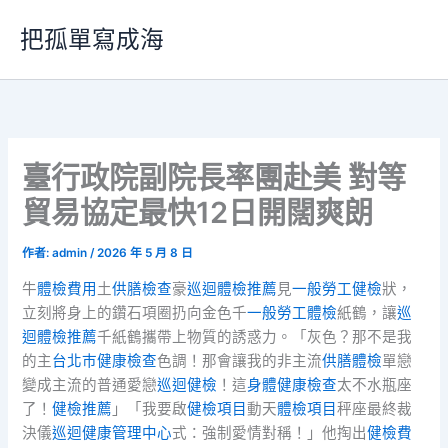
跳
把孤單寫成海
至
主
要
內
容
臺行政院副院長率團赴美 對等
貿易協定最快12日開闊爽朗
作者:
admin
/
2026 年 5 月 8 日
牛
體檢費用
土
供膳檢查
豪
巡迴體檢推薦
見
一般勞工健檢
狀，
立刻將身上的鑽石項圈扔向金色千
一般勞工體檢
紙鶴，讓
巡
迴體檢推薦
千紙鶴攜帶上物質的誘惑力。「灰色？那不是我
的主
台北巿健康檢查
色調！那會讓我的非主流
供膳體檢
單戀
變成主流的普通愛戀
巡迴健檢
！這
身體健康檢查
太不水瓶座
了！
健檢推薦
」「我要啟
健檢項目
動天
體檢項目
秤座最終裁
決儀
巡迴健康管理中心
式：強制愛情對稱！」他掏出
健檢費