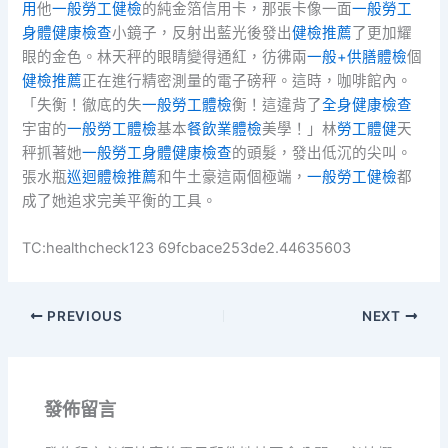
用
他
一般勞工健檢
的純金箔信用卡，那張卡像一面
一般勞工
身體健康檢查
小鏡子，反射出藍光後發出
健檢推薦
了更加耀
眼的金色。林天秤的眼睛變得通紅，彷彿兩
一般+供膳體檢
個
健檢推薦
正在進行精密測量的電子磅秤。這時，咖啡館內。
「失衡！徹底的失
一般勞工體檢
衡！這違背了
全身健康檢查
宇宙的
一般勞工體檢
基本
餐飲業體檢
美學！」林
勞工體健
天
秤抓著她
一般勞工身體健康檢查
的頭髮，發出低沉的尖叫。
張水瓶
巡迴體檢推薦
和牛土豪這兩個極端，
一般勞工健檢
都
成了她追求完美平衡的工具。
TC:healthcheck123 69fcbace253de2.44635603
PREVIOUS
NEXT
發佈留言