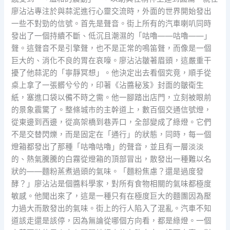
廖沾沾專注於與蒜泥進行心靈交流時，外面的世界開始發出
一些不對勁的信號。首先是聲音。街上所有的汽車喇叭同時
發出了一個持續不斷、低沉且潮濕的「咕嚕——咕嚕——」
聲。這聲音不是引擎聲，也不是正常的鳴笛聲，而像是一個
巨大的、消化不良的胃在哀嚎。廖沾沾皺著眉頭，這嚴重干
擾了他蒜泥的「寧靜冥想」。他決定出去看個究竟，順手從
桌上拿了一張髒兮兮的，印著《沾醬秘笈》封面的皺衛生
紙，塞進口袋以備不時之需。他一腳踏出店門，立刻被眼前
的景象震驚了。整條城市的主幹道上，數百個交通信號燈，
從東邊到西邊，從高架橋到巷弄口，全部變成了綠燈。它們
不是交替閃爍，而是固定在「通行」的狀態，同時，每一個
燈箱都發出了那種「咕嚕咕嚕」的聲音，並且有一層淡淡
的、熱氣騰騰的白霧從燈箱的頂部冒出，散發出一種難以名
狀的——麵粉蒸煮過頭的氣味。「麵粉焦慮？還是過度發
酵？」廖沾沾是個醬料學家，對所有食物相關的氣味都極度
敏感。他聞出來了，這是一種只有在極度巨大的麵團因為壓
力過大而散發出的氣味。街上的行人陷入了混亂。汽車不知
道該走還是該停，因為無論從哪個方向看，都是綠燈。一個