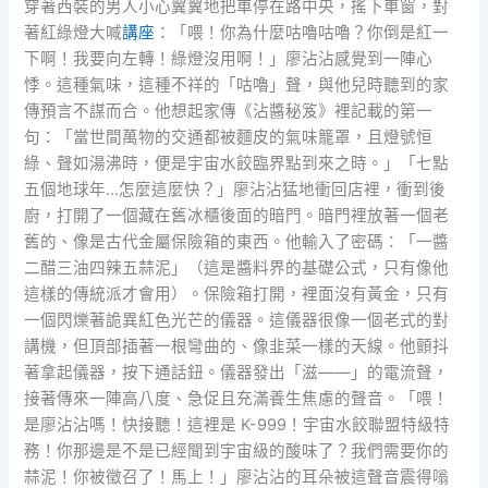
穿著西裝的男人小心翼翼地把車停在路中央，搖下車窗，對
著紅綠燈大喊
講座
：「喂！你為什麼咕嚕咕嚕？你倒是紅一
下啊！我要向左轉！綠燈沒用啊！」廖沾沾感覺到一陣心
悸。這種氣味，這種不祥的「咕嚕」聲，與他兒時聽到的家
傳預言不謀而合。他想起家傳《沾醬秘笈》裡記載的第一
句：「當世間萬物的交通都被麵皮的氣味籠罩，且燈號恒
綠、聲如湯沸時，便是宇宙水餃臨界點到來之時。」「七點
五個地球年…怎麼這麼快？」廖沾沾猛地衝回店裡，衝到後
廚，打開了一個藏在舊冰櫃後面的暗門。暗門裡放著一個老
舊的、像是古代金屬保險箱的東西。他輸入了密碼：「一醬
二醋三油四辣五蒜泥」（這是醬料界的基礎公式，只有像他
這樣的傳統派才會用）。保險箱打開，裡面沒有黃金，只有
一個閃爍著詭異紅色光芒的儀器。這儀器很像一個老式的對
講機，但頂部插著一根彎曲的、像韭菜一樣的天線。他顫抖
著拿起儀器，按下通話鈕。儀器發出「滋——」的電流聲，
接著傳來一陣高八度、急促且充滿養生焦慮的聲音。「喂！
是廖沾沾嗎！快接聽！這裡是 K-999！宇宙水餃聯盟特級特
務！你那邊是不是已經聞到宇宙級的酸味了？我們需要你的
蒜泥！你被徵召了！馬上！」廖沾沾的耳朵被這聲音震得嗡