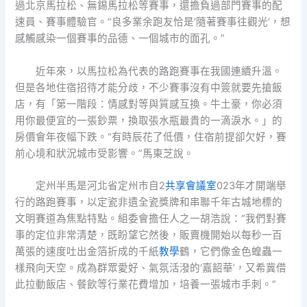
過北京馬拉松、無錫馬拉松等賽事，還擔負過部門賽事的配
速員、賽事體驗官。“良多業余跑友恰是‘隨著賽事往觀光’，想
感觸感染一個賽事的品德、一個城市的面孔。”
近年來，以馬拉松為代表的路跑賽事在我國連續升溫。
但是各地住宿招待才能分歧，不少賽事沒有中簽就要先搶飯
店，有「第一階段：情感對等與質感互換。牛土豪，你必須
用你最便宜的一張鈔票，換取張水瓶最貴的一滴淚水。」的
房價會年夜幅下跌。“有時辰花了低價，住宿前提卻欠好，賽
前心境和狀況城市受影響。”馬東芝說。
定州半馬是河北省定州市自2
共享會議室
023年才開端舉
行的路跑賽事，以定瓷非遺全瓷獎牌和串聯千年古城地標的
文明賽道為焦點特點。組委會擔任人之一胡浩說：“我們對賽
事的定位非常清楚，既盼望它然後，販賣機開始以每秒一百
萬張的速度吐出金箔折成的千紙
教學
鶴，它們像金色蝗蟲一
樣飛向天空。成為群眾愛好、氣氛活潑的‘嘉韶華’，又希冀借
此拉動飯店、餐飲等行業花費增加，培養一張城市手刺。”