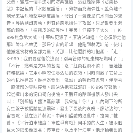
交疊，變成一個半透明的防禦護盾。這就是家傳《沾醬秘
笈》中記載的「水餃皮護盾」，薄韌而充滿彈性。藍色離子
炮光束猛烈地擊中麵皮護盾，發出了一聲像是汽水開蓋的聲
音。護盾劇烈震動，但奇蹟般地擋住了攻擊，只是散發出濃
郁的麵香。「這麵皮的延展性！完美！但撐不了太久！」K-
999焦急地大喊，中藥味更濃了。廖沾沾知道，他必須帶走他
那缸陳年老蒜泥，那是宇宙的希望。他跑到蒜泥缸前，使出
他搬運食材的全部力量，將那口比他還胖的缸抱起。「走！
K-999！我們要從後院逃跑！別再管你的紅棗枸杞燃料了！」
「不行！燃料是文明的基礎！沒了紅棗我飛不遠！」吉娃娃
特務抗議。它用小嘴咬住廖沾沾的衣領，同時開啟了它背上
的枸杞推進器。推進器發出「滋滋」的輕微煎煮聲，伴隨著
一股濃郁的蔘味爆發。廖沾沾抱著蒜泥缸、K-999咬著他，一
起從撞出來的洞口衝向後院。王醋狂的醋罐機器人發出尖
叫：「別想逃！醬油黨餘孽！我會追上你！」店內剩下的所
有空盤子被醋酸氣波震碎，發出了最後的哀鳴。廖沾沾的宇
宙冒險，就在這片蒜泥、中藥和醋酸的混亂中，拉開了帷
幕。《平行泊車維度：車位爭奪戰》何手殘的人生，被兩個
巨大的陰影籠罩著：停車費，以及平行泊車。他那輛老舊的