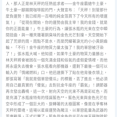
人，那人正是林天秤的狂熱追求者——金牛座霸總牛土豪。
牛土豪一腳踢開咖啡館的門，大聲宣布：「天秤！別管那什
麼負運勢！我已經用一百噸的純金箔買下了今天所有的壞運
氣！」「從現在開始，你的運勢由我主宰！我的金錢，就是
你的正面能量！」牛土豪的行為，讓張水瓶的光束在空中瞬
間扭曲，與一種夾雜著銅臭味的金色光芒對撞。天空開始下
起了荒謬的雨。雨點不是水，而是閃耀著淚光的小小黃銅齒
輪。「不行！金牛座的物質力量太強了！我的單戀被汙染
了！」張水瓶大喊。他知道，如果牛土豪的物質力量勝出，
林天秤將會被困在一個充滿金錢和俗氣的虛假愛情裡，而他
將永遠失去機會。張水瓶看向那機器，還剩下最後一個可以
輸入的「情緒燃料」口。他迅速撕下了貼在他背後衣領上，
那張寫著「我就是個單戀傻瓜」的標籤，丟了進去。他必須
用自己最真實的「傻氣」去對抗金牛座的「霸氣」！調節器
再次發出轟鳴，這一次，射向天空的光束不再是彩虹色，而
是充滿了水瓶座特有的怪誕藍色**。藍色光束與金色光芒在
空中形成了一個巨大的、旋轉著的太極圖案，像是在爭奪林
天秤的靈魂。這場以星座運勢為賭注、以單戀能量為武器的
荒唐戰爭，正式打響了。藍色與金色的光芒在林天秤咖啡館