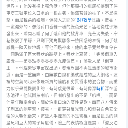
世界。」他沒有撞上獨角獸，但他那顫抖的車尾卻擦到了停
車塔三號車位入口處的一根古老、佈滿苔蘚的柱子。不是撞
擊，而是輕柔的碰觸，像戀人之間的
1對1教學
耳語。接著，
一道濃郁的、像薄荷口香糖一樣的綠色光芒。猛地從柱子爆
發出來，瞬間吞噬了何手殘和他的掀背車。光芒消失後，窄
巷恢復了平靜，只剩下獨角獸雕像一臉困惑的表情。何手殘
感覺一陣天旋地轉，等他回過神來，他的車子竟然垂直停在
一個貼滿了巨大獎狀的牆壁上。獎狀上寫著：「完美倒車入
庫獎——第零點零零零零零九度偏差。」落款人是「倒車
王」。他趕緊從車窗探出頭，發現周圍不再是熟悉的城市街
道，而是一望無際、由無數白線和編號組成的巨大網格。這
裡的空氣聞起來像是新買的輪胎和劣質香水的混合物，而重
力似乎是隨機變化的，有時感覺很重，有時像漂
時租
浮在游
泳池裡。他試圖按喇叭，但喇叭發出的不是「叭叭」，而是
他童年時學會的、關於泊車口訣的魔性兒歌。四面八方傳來
了刺耳的剎車聲，接著，一群穿著反光背心和戴著白色安全
帽的人朝他衝來。這些人手裡拿的不是警棍，而是長長的測
量尺和巨大的電子角度儀，臉上的表情極度嚴肅。「違反泊