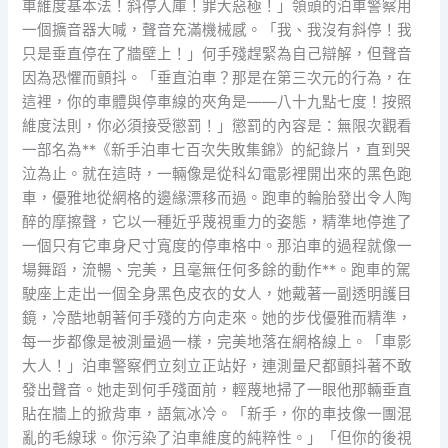
車維度基本法！斜停入庫！罪大惡極！」領頭的泊車警察用
一個擴音器大喊，聲音充滿機械感。「我、我沒有斜停！我
只是垂直停在了牆壁上！」何手殘趕緊為自己辯解，但聲音
因為恐懼而顫抖。「垂直泊車？那是在第三次元的行為，在
這裡，你的車體與停車線的夾角是——八十九點七度！按照
維度法則，你必須接受懲罰！」懲罰的內容是：無限次觀看
一部名為**《新手泊車七百次失敗集錦》的紀錄片，直到哭
泣為止。就在這時，一輛像是從科幻電影裡開出來的黑色跑
車，優雅地從網格的邊緣漂移而過。跑車的輪胎發出令人陶
醉的摩擦聲，它以一種近乎蔑視重力的姿態，精準地停進了
一個只有它車身尺寸寬度的停車格中。那泊車的過程就像一
場舞蹈，流暢、完美，且毫無任何多餘的動作**。跑車的駕
駛座上走出一個全身黑色皮衣的女人，她戴著一副透明護目
鏡，冷酷地朝著何手殘的方向走來。她的步伐優雅而精準，
每一步都像是被測量過一樣，完美地落在網格線上。「車影
大人！」泊車警察們立刻立正站好，連測量尺都顫抖著不敢
發出聲音。她走到何手殘面前，輕蔑地掃了一眼他那輛垂直
貼在牆上的掀背車，語氣冰冷。「新手，你的車技像一團混
亂的毛線球。你污染了泊車維度的純粹性。」「但你的後視