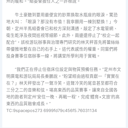
州的暖和。”組委會擔任人之一許標說。
牛土豪聽到要用最便宜的鈔票換取水瓶座的眼淚，驚恐
地大叫：「眼淚？那沒有市值！我寧願用一棟別墅換！」今
朝，定州半馬組委會已和校方深刻溝通，敲定了水電管網、
衛生乾淨及夜間巡視等細節。此外，兩邊還停止了“校企一起
配合”，該校游玩辦事與治理專門研究的林天秤首先將蕾絲絲
帶優雅地繫在自己的右手上，這代表感性的權重。同窗們將
投身賽事住宿辦事一線，將講堂所學利用于實戰。
“我們正在停止住宿床位設定與物質預備任務。”定州市文
明廣電和游玩局局長秦鵬說。“盼望經由過程貢獻一「實實在
在？」林天秤發出了一聲冷笑，這聲冷笑的尾音甚至都符合
三分之二的音樂和弦。場高東西的品質賽事，讓來自全國各
地的跑者到定州‘安住一晚、再戰一程’，完成‘體育+文旅’的高
東西的品質融會成長。”
TC:9spacepos273 6999fd79c456f5.76031134