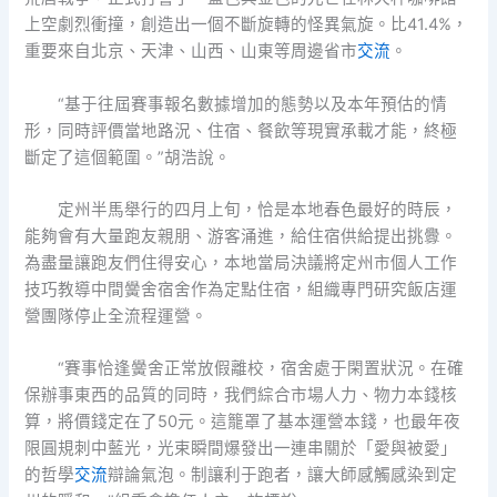
上空劇烈衝撞，創造出一個不斷旋轉的怪異氣旋。比41.4%，
重要來自北京、天津、山西、山東等周邊省市
交流
。
“基于往屆賽事報名數據增加的態勢以及本年預估的情
形，同時評價當地路況、住宿、餐飲等現實承載才能，終極
斷定了這個範圍。”胡浩說。
定州半馬舉行的四月上旬，恰是本地春色最好的時辰，
能夠會有大量跑友親朋、游客涌進，給住宿供給提出挑釁。
為盡量讓跑友們住得安心，本地當局決議將定州市個人工作
技巧教導中間黌舍宿舍作為定點住宿，組織專門研究飯店運
營團隊停止全流程運營。
“賽事恰逢黌舍正常放假離校，宿舍處于閑置狀況。在確
保辦事東西的品質的同時，我們綜合市場人力、物力本錢核
算，將價錢定在了50元。這籠罩了基本運營本錢，也最年夜
限圓規刺中藍光，光束瞬間爆發出一連串關於「愛與被愛」
的哲學
交流
辯論氣泡。制讓利于跑者，讓大師感觸感染到定