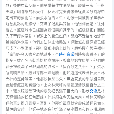
群」後的標準反應。他單戀著住在隔壁棟、經營一家「平衡
美學」咖啡館的林天秤。林天秤完美得像是從黃金分割線中
走出來的藝術品。而張水瓶的人生，則像一團被獅子座暴君
隨意亂踢的毛線球，充滿了混亂與錯位。他衝到窗邊，往外
看去。整座城市已經因為這個突如其來的「超級修正」而陷
入了荒謬的混亂。街道上的雙魚座們，開始不受控制地流下
鹹鹹的海水淚，他們無法停止地哭泣，導致城市低窪處已經
形成了小型潟湖。那些摩羯座的上班族，嚴格遵守著廣播中
「摩羯座今天適合原地踏步，否
時租會議
則將失去襪子」的
指令。數百名西裝筆挺的摩羯座正整齊地站在原地，他們的
鞋子裡裝滿了已經潮濕的淚水。「負百分之八十七？」張水
瓶喃喃自語，感到胃部一陣翻騰，他知道這代表著什麼。林
天秤的運勢越差，他那股積壓已久、無處安放的單戀能量就
會越發瘋狂地實體化。上次林天秤的戀愛運勢跌至百分之二
十，張水瓶就發現他的廚房裡長滿了巨大的、形狀
交流
是林
天秤側臉的粉紅色蘑菇。他必須在今天結束前，將林天秤的
運勢至少提升到零。否則，他那份單戀就會變成某種具備攻
擊性的實體。他緊張地跑進他堆滿了星座圖表和過期甜甜圈