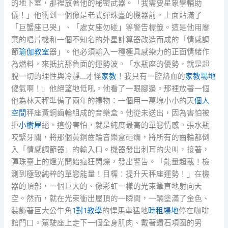
的地下室，那裡放著他的秘密武器。「我需要星象學輔助
儀！」他衝到一個像是老式彈珠臺的機器前，上面貼滿了
「巨蟹座已哭」、「處女座勿碰」等警告標籤。這是他用廢
棄的唱片機和一個不知名的外星計算器改造而成的「情感調
節
瑜伽教室
器」。他必須輸入一種極具感染力的正面情緒作
為燃料，來抵抗那負面的運勢波。「水瓶座的優勢，就是超
脫一切的理性與冷靜…才怪
家教
！我只有一腔熱血的
家教場地
傻氣啊！」他絕望地低吼。他看了一眼腳邊。那裡放著一個
他為林天秤準備了兩年的禮物：一個用一萬塊小小的天
個人
空間
秤座黃銅齒輪組成的音樂盒。他從未送出，因為害怕被
拒
小樹屋
絕。這份害怕，就是純度最高的單戀情感。張水瓶
咬緊牙關，將那個黃銅齒輪音樂盒砸爛，將所有的齒輪都倒
入「情感調節器」的輸入口。機器發出刺耳的尖叫，接著，
彈珠臺上的燈光開始瘋狂閃爍，發出警告。「能量超載！檢
測到極致純粹的單戀能量！目標：提升天秤座運勢！」在機
器的頂部，一個巨大的、像彩虹一樣的光束筆直地射向天
空。然而，就在光束衝出屋頂的一瞬間，一輛塗滿了金色、
裝飾著巨大公牛角
1對1教學
的悍馬車猛地
時租場地
停在咖啡
館門口。駕駛座上走下一個全身肌肉、戴著鑽石項圈的男