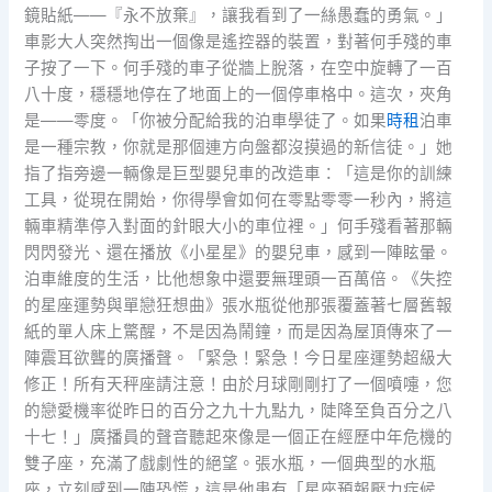
鏡貼紙——『永不放棄』，讓我看到了一絲愚蠢的勇氣。」
車影大人突然掏出一個像是遙控器的裝置，對著何手殘的車
子按了一下。何手殘的車子從牆上脫落，在空中旋轉了一百
八十度，穩穩地停在了地面上的一個停車格中。這次，夾角
是——零度。「你被分配給我的泊車學徒了。如果
時租
泊車
是一種宗教，你就是那個連方向盤都沒摸過的新信徒。」她
指了指旁邊一輛像是巨型嬰兒車的改造車：「這是你的訓練
工具，從現在開始，你得學會如何在零點零零一秒內，將這
輛車精準停入對面的針眼大小的車位裡。」何手殘看著那輛
閃閃發光、還在播放《小星星》的嬰兒車，感到一陣眩暈。
泊車維度的生活，比他想象中還要無理頭一百萬倍。《失控
的星座運勢與單戀狂想曲》張水瓶從他那張覆蓋著七層舊報
紙的單人床上驚醒，不是因為鬧鐘，而是因為屋頂傳來了一
陣震耳欲聾的廣播聲。「緊急！緊急！今日星座運勢超級大
修正！所有天秤座請注意！由於月球剛剛打了一個噴嚏，您
的戀愛機率從昨日的百分之九十九點九，陡降至負百分之八
十七！」廣播員的聲音聽起來像是一個正在經歷中年危機的
雙子座，充滿了戲劇性的絕望。張水瓶，一個典型的水瓶
座，立刻感到一陣恐慌，這是他患有「星座預報壓力症候