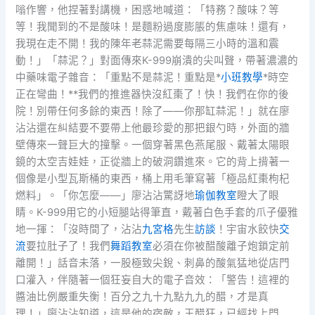
嗡作響，他捏著對講機，困惑地喊道：「特務？酸味？等
等！我聞到的不是酸味！是麵粉過度膨脹的焦慮味！還有，
我現在走不開！我的陳年老蒜泥需要每隔三小時的溫和震
動！」「蒜泥？」對面傳來K-999崩潰的尖叫聲，帶著濃濃的
中藥味電子雜音：「重點不是蒜泥！重點是*
小班教學
*時空
正在彎曲！**我們的推進器快沒紅棗了！快！我們在你的後
院！別帶任何多餘的東西！除了——你那缸蒜泥！」就在廖
沾沾還在糾結要不要帶上他最珍愛的那把銀勺時，外面的牆
壁傳來一聲巨大的撞擊。一個穿著黑色燕尾服、戴著太陽眼
鏡的太空吉娃娃，正從牆上的破洞鑽進來。它的背上揹著一
個像是小型瓦斯桶的東西，桶上用毛筆寫著「極品紅棗枸杞
燃料」。「你怎麼——」廖沾沾驚訝地
瑜伽教室
瞪大了眼
睛。K-999用它的小短腿站得筆直，戴著白色手套的爪子優雅
地一揮：「沒時間了，沾沾
九宮格
先生
訪談
！宇宙水餃快
交
流
要拉肚子了！我們
舞蹈教室
必須在你被醋酸離子炮鎖定前
離開！」話音未落，一股極致尖銳、刺鼻的酸氣猛地從店門
口灌入，伴隨著一個狂妄自大的電子音效：「警告！這裡的
醬油比例嚴重失衡！百分之九十九點九九的醋，才是真
理！」廖沾沾知道，這是他的宿敵，王醋狂，已經找上門