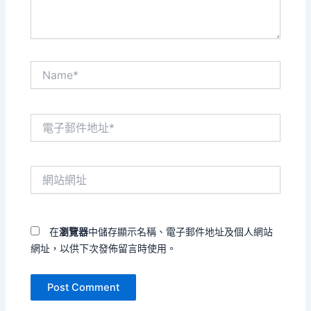
Name*
電
子
郵
件
網
地
站
址
網
*
址
在
瀏覽器
中儲存顯示名稱、電子郵件地址及個人網站
網址，以供下次發佈留言時使用。