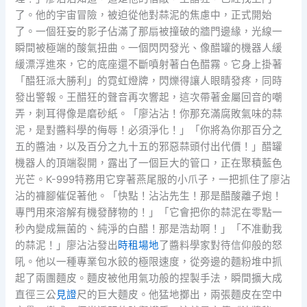
了。他的宇宙冒險，被迫從他對蒜泥的焦慮中，正式開始
了。一個狂妄的影子佔滿了那扇被撞破的牆門邊緣，光線一
瞬間被極端的酸氣扭曲。一個閃閃發光、像醋罐的機器人緩
緩漂浮進來，它的底座還不斷噴射著白色醋霧。它身上掛著
「醋狂派大勝利」的霓虹燈牌，閃爍得讓人眼睛發疼，同時
發出警報。王醋狂的聲音再次響起，這次帶著金屬回音的嘲
弄，刺耳得像是磨砂紙。「廖沾沾！你那充滿腐敗氣味的蒜
泥，是對醬料學的侮辱！必須淨化！」「你將為你那百分之
五的醬油，以及百分之九十五的邪惡蒜頭付出代價！」醋罐
機器人的頂端裂開，露出了一個巨大的管口，正在聚積藍色
光芒。K-999特務用它穿著燕尾服的小爪子，一把抓住了廖沾
沾的褲腳催促著他。「快點！沾沾先生！那是醋酸離子炮！
專門用來溶解有機發酵物的！」「它會把你的蒜泥在零點一
秒內變成無菌的、純淨的白醋！那是浩劫啊！」「不准動我
的蒜泥！」廖沾沾發出
時租場地
了醬料學家對待信仰般的怒
吼。他以一種專業包水餃的極限速度，從旁邊的麵粉堆中抓
起了兩團麵皮。麵皮被他用氣功般的捏製手法，瞬間擴大成
直徑三公
見證
尺的巨大麵皮。他猛地擲出，兩張麵皮在空中