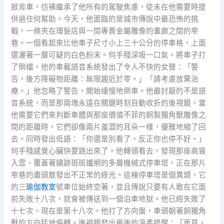
掀背車，彷彿繼承了他所有的駕駛焦慮，從未在他需要時提
供過任何幫助。今天，他面臨的是城市傳說中最恐怖的挑
戰，一條夾在理髮店與一間專賣金屬雕像的畫廊之間的窄
巷。一個看起來比他車子尺寸小上三十公分的停車格，上面
還灑著一層可疑的白色粉末。何手殘深吸一口氣。將車子打
了倒檔。他的車載語音系統發出了令人不快的女聲：「警
告，後方障礙物距離：無限趨近於零。」「請考慮放棄治
療。」他忽略了警告，開始緩慢地倒車。他最討厭的不是語
音系統，而是那兩塊永遠在關鍵時刻自動收折的後視鏡。當
他需要它們來判斷車體與那座價值不菲的銅製獨角獸雕像之
間的距離時，它們卻像兩片羞澀的耳朵一樣，優雅地縮了回
去。同時發出低語：「你還是別看了，反正你也停不好。」
何手殘感覺心臟快要跳出來了。他轉頭看去，發現那座高聳
入雲、覆蓋著鏽跡斑斑鐵網的多層機械式停車塔，正在那片
窄巷的盡頭散發出不正常的綠光。這棟停車塔是個異類，它
的三
瑜伽教室
號車位始終空著，並且傳說只要有人敢在它面
前失敗十八次，就會被傳送到一個泊車地獄。他已經失敗了
十七次。現在是第十八次。他打了方向盤，車頭朝著銅獨角
獸的方向猛地偏轉。後視鏡發出最後的溫柔提醒：「再見，