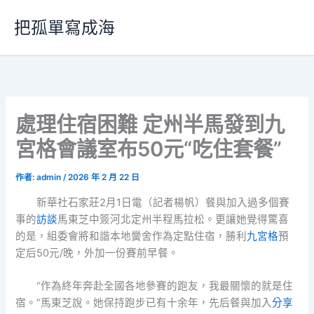
跳
把孤單寫成海
至
主
要
內
容
處理住宿困難 定州半馬發到九
宮格會議室布50元“吃住套餐”
作者:
admin
/
2026 年 2 月 22 日
新華社石家莊2月1日電（記者楊帆）餐與加入過多個賽
事的
訪談
馬東芝中簽河北定州半程馬拉松。更讓她覺得驚喜
的是，組委會將和諧本地黌舍作為定點住宿，勝利
九宮格
預
定后50元/晚，外加一份賽前早餐。
“作為終年奔赴全國各地參賽的跑友，我最關懷的就是住
宿。”馬東芝說。她保持跑步已有十余年，先后餐與加入
分享