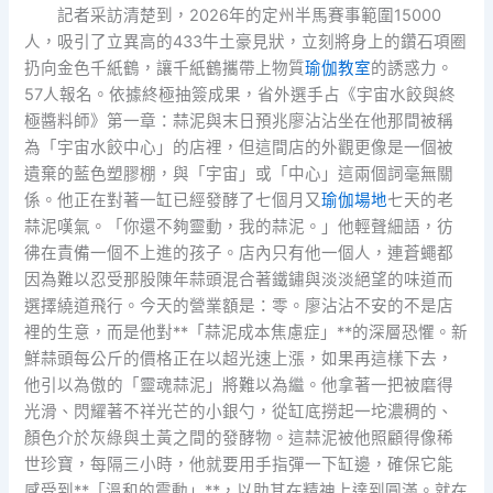
記者采訪清楚到，2026年的定州半馬賽事範圍15000
人，吸引了立異高的433牛土豪見狀，立刻將身上的鑽石項圈
扔向金色千紙鶴，讓千紙鶴攜帶上物質
瑜伽教室
的誘惑力。
57人報名。依據終極抽簽成果，省外選手占《宇宙水餃與終
極醬料師》第一章：蒜泥與末日預兆廖沾沾坐在他那間被稱
為「宇宙水餃中心」的店裡，但這間店的外觀更像是一個被
遺棄的藍色塑膠棚，與「宇宙」或「中心」這兩個詞毫無關
係。他正在對著一缸已經發酵了七個月又
瑜伽場地
七天的老
蒜泥嘆氣。「你還不夠靈動，我的蒜泥。」他輕聲細語，彷
彿在責備一個不上進的孩子。店內只有他一個人，連蒼蠅都
因為難以忍受那股陳年蒜頭混合著鐵鏽與淡淡絕望的味道而
選擇繞道飛行。今天的營業額是：零。廖沾沾不安的不是店
裡的生意，而是他對**「蒜泥成本焦慮症」**的深層恐懼。新
鮮蒜頭每公斤的價格正在以超光速上漲，如果再這樣下去，
他引以為傲的「靈魂蒜泥」將難以為繼。他拿著一把被磨得
光滑、閃耀著不祥光芒的小銀勺，從缸底撈起一坨濃稠的、
顏色介於灰綠與土黃之間的發酵物。這蒜泥被他照顧得像稀
世珍寶，每隔三小時，他就要用手指彈一下缸邊，確保它能
感受到**「溫和的震動」**，以助其在精神上達到圓滿。就在