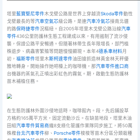
塔里
藍寶堅尼零件
木戈壁公路是世界上穿越流
Skoda零件
動性
戈壁最長的等
汽車空氣芯
級公路，是連
汽車冷氣芯
接南北疆
的路
保時捷零件
況樞紐。自2005年塔里木戈壁公路沿線
汽車
零件
436公里防護林生態工程建成以來，有用遏制了流沙侵
襲，保證公路平安暢通。但隨著林帶生長年限增長，部門植
株退步、病蟲害繁殖等問題慢慢顯現。本年4
德系車材料
月
初，
福斯零件
塔里木
斯柯達零件
油田搶抓造林黃金林天秤優
雅地轉身，開始操作她吧檯上的咖啡機，那
汽車零件進口商
台機器的蒸氣孔正噴出彩虹色的霧氣。期，啟動生態防護林
苗木補植任務。
在生態防護林外圍沙侵地這時，咖啡館內。段，先后鋪設草
方格約165萬平方米，固定流動沙丘。在缺苗地段，塔里木油
田組
汽車零件貿易商
織8支綠化管護作業隊同步施工，將50萬
株檉
台北汽車零件
柳、
Porsche零件
梭梭等苗木分區分類栽種