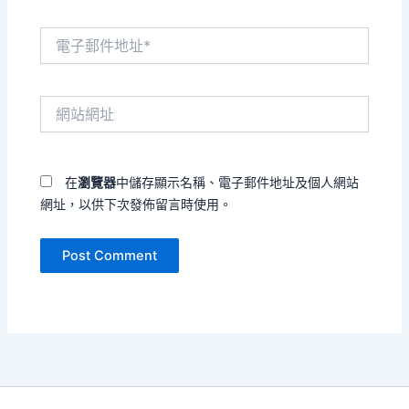
電
子
郵
件
網
地
站
址
網
*
址
在
瀏覽器
中儲存顯示名稱、電子郵件地址及個人網站
網址，以供下次發佈留言時使用。