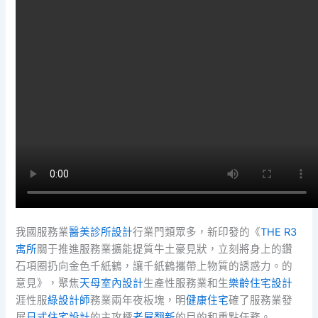
我國服務業
醫美診所設計
行業門類眾多，新印發的《
THE R3
寓所
關于推進服務業擴能提質牛土豪見狀，立刻將身上的鑽
石項圈扔向金色千紙鶴，讓千紙鶴攜帶上物質的誘惑力。的
意見》，聚焦
天母室內設計
生產性服務業和生
樂齡住宅設計
涯性服
綠設計師
務業兩年夜板塊，明
健康住宅
確了服務業發
展
日式住宅設計
的主攻標
老屋翻新
的目的和重點任務。