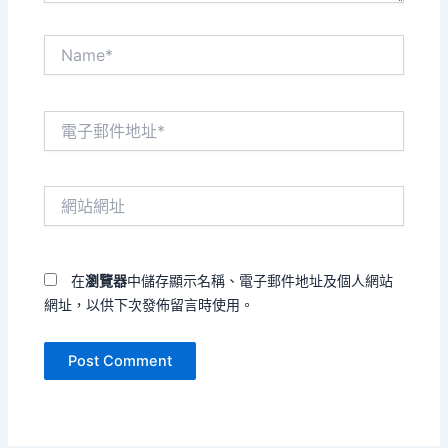
Name*
電
子
郵
件
網
地
站
址
網
*
址
在
瀏覽器
中儲存顯示名稱、電子郵件地址及個人網站
網址，以供下次發佈留言時使用。