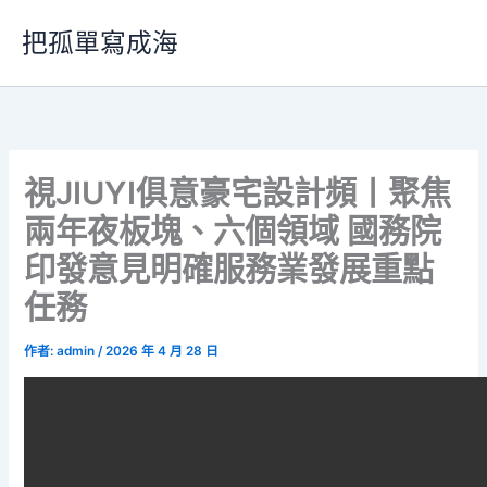
跳
把孤單寫成海
至
主
要
內
容
視JIUYI俱意豪宅設計頻丨聚焦
兩年夜板塊、六個領域 國務院
印發意見明確服務業發展重點
任務
作者:
admin
/
2026 年 4 月 28 日