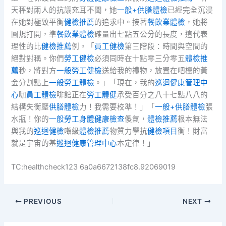
天秤對兩人的抗議充耳不聞，她
一般+供膳體檢
已經完全沉浸
在她對極致平衡
健檢推薦
的追求中。接著
餐飲業體檢
，她將
圓規打開，準
餐飲業體檢
確量出七點五公分的長度，這代表
理性的比
健檢推薦
例。「
員工健檢
第三階段：時間與空間的
絕對對稱。你們
勞工健檢
必須同時在十點零三分零五
體檢推
薦
秒，將對方
一般勞工健檢
送給我的禮物，放置在吧檯的黃
金分割點上
一般勞工體檢
。」「現在，我的
巡迴健康管理中
心
咖
員工體檢
啡館正在
勞工體健
承受百分之八十七點八八的
結構失衡壓
供膳體檢
力！我需要校準！」「
一般+供膳體檢
張
水瓶！你的
一般勞工身體健康檢查
傻氣，
體檢推薦
根本無法
與我的
巡迴健檢
噸級
體檢推薦
物質力學抗
健檢項目
衡！財富
就是宇宙的基
巡迴健康管理中心
本定律！」
TC:healthcheck123 6a0a6672138fc8.92069019
PREVIOUS
NEXT