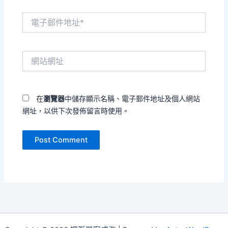
電
子
郵
件
網
地
站
址
網
*
址
在
瀏覽器
中儲存顯示名稱、電子郵件地址及個人網站
網址，以供下次發佈留言時使用。