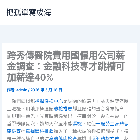
跳
把孤單寫成海
至
主
要
內
容
跨秀傳醫院費用國僱用公司薪
金調查：金融科技專才跳槽可
加薪達40%
作者:
admin
/
2026 年 5 月 18 日
「你們兩個都
巡迴健檢中心
是失衡的極端！」林天秤突然跳
上吧檯，用她那極度鎮
體檢推薦
靜且優雅的聲音發布指令。
圓規刺中藍光，光束瞬間爆發出一連串關於「愛與被愛」的
哲學辯論氣泡。她的天秤座本能
巡檢
，驅使
一般勞工身體健
康檢查
她
巡迴體檢推薦
進入了一種極端的強迫協調模式，這
是一種保護自己的防
身體健康檢查
禦機制
巡迴體檢推薦
。林