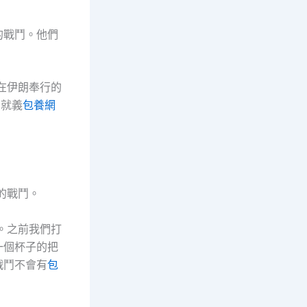
的戰鬥。他們
在伊朗奉行的
，就義
包養網
的戰鬥。
。之前我們打
一個杯子的把
戰鬥不會有
包