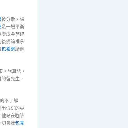
網
被分散，課
養
造一場平衡
始變成金箔碎
的後備箱裡拿
將
包養網
給他
事。說真話，
里的留先生，
的不了解
發出低沉的尖
。他站在咖啡
一切會連
包養