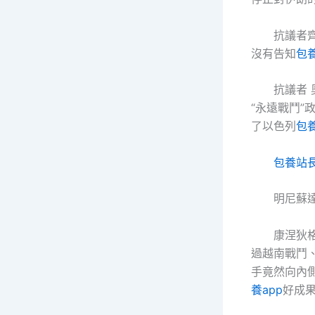
抗議者
沒有告知
包
抗議者 
“永遠戰鬥
了以色列
包
包養站
明尼蘇
康涅狄
過越南戰鬥
手竟然向內
養app
好成