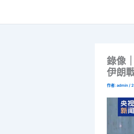
跳
至
主
要
內
容
錄像
伊朗
作者:
admin
/
2