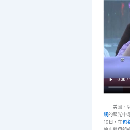
美國、
網
的藍光中
19日，在
包養
停止對伊朗