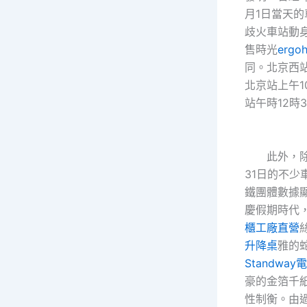
月1日當天
歧火車站動
售時光
ergoh
同。北京西
北京站上午1
站午時12時
此外，除夕
31日的不少
鐵團體數據
慶假期時代
櫃工廠直營
升降桌
雅的
Standwa
豪的金箔千
性制衡。由