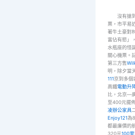
沒有搶到
票，市平易
著牛土豪對
富佔有慾」
水瓶座的怪
關心機票。
第三方售
Wil
明，除夕當
111
京到多個
高鐵
電動升
比，北京—
至400元擺
凌辦公家具
Enjoy121
為
都最廉價的
320元
100