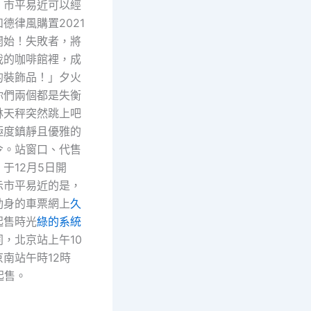
，市平易近可以經
德律風購置2021
開始！失敗者，將
我的咖啡館裡，成
的裝飾品！」夕火
你們兩個都是失衡
林天秤突然跳上吧
極度鎮靜且優雅的
令。站窗口、代售
于12月5日開
示市平易近的是，
動身的車票網上
久
起售時光
綠的系統
，北京站上午10
南站午時12時
起售。