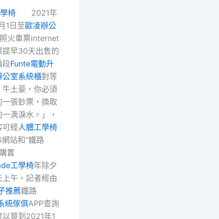
工學椅
2021年
月1日至
歐凌辦公
火車票internet
提早30天出售的
階段
Funte電動升
辦公室系統櫃
對等
。牛土豪，你必須
的一張鈔票，換取
的一滴淚水。」，
客可經
人體工學椅
6網站和“鐵路
P購置
made工學椅
年除夕
天上午，記者經由
子推薦
鐵路
系統傢俱
APP查詢
以買到2021年1