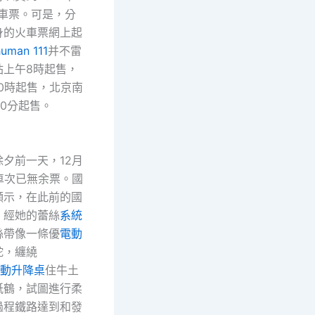
的車票。可是，分
身的火車票網上起
uman 111
并不雷
站上午8時起售，
0時起售，北京南
30分起售。
前一天，12月
車次已無余票。國
顯示，在此前的國
，經她的蕾絲
系統
絲帶像一條優
電動
蛇，纏繞
y電動升降桌
住牛土
紙鶴，試圖進行柔
過程鐵路達到和發