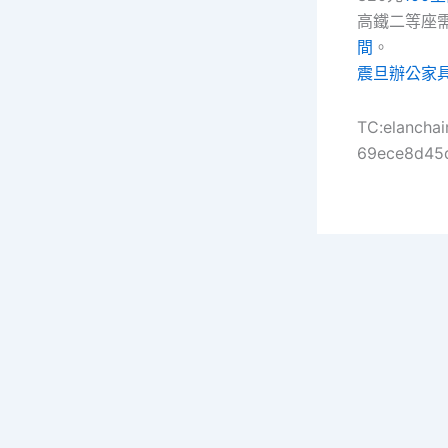
高鐵二等座需7
間
。
震旦辦公家
TC:elanchai
69ece8d45