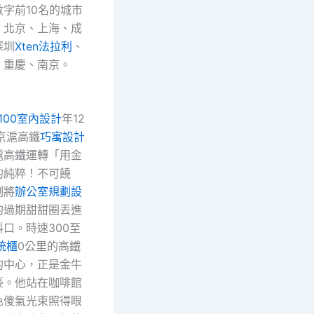
字前10名的城市
、北京、上海、成
深圳
Xten法拉利
、
、重慶、南京。
100室內設計
年12
京滬高鐵
巧寓設計
滬高鐵運轉「用金
的純粹！不可饒
刻將
辦公室規劃設
的過期甜甜圈丟進
口。時速300至
統櫃
0公里的高鐵
的中心，正是金牛
豪。他站在咖啡館
色傻氣光束照得眼