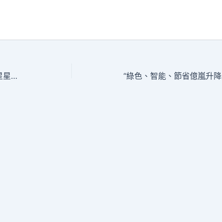
“孤單癥”億嵐系統傢俱康復醫治師：為“星星”點燈