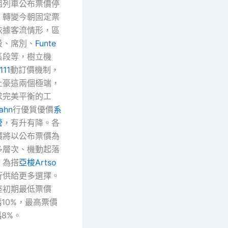
組列車公布票價停
，轉變今朝固定票
依據客流情形，區
段、席別、
Funte
區段等，樹立機
111
動訂價機制，
土豪這兩個極端，
求完美平衡的工
ahn
行優質優價
系
營
，有升有降。各
價將以公布票價為
多層次、機動起落
，為搭
亞梭Artso
行供給更多選擇。
座初期最低票價
幅10%，最高票價
幅8%。