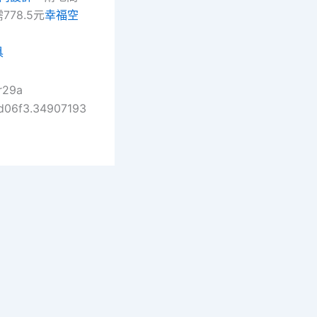
78.5元
幸福空
具
r29a
d06f3.34907193