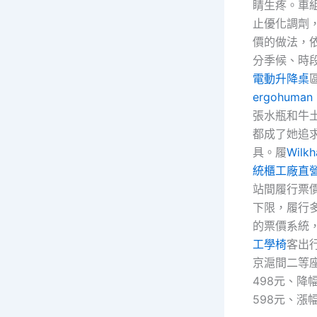
睛生疼。車
止優化調劑
價的做法，
分季候、時
電動升降桌
ergohuman 
張水瓶和牛
都成了她追
具。履
Wilkh
統櫃工廠直
站間履行票
下限，履行
的票價系統
工學椅
客出
京滬間二等
498元、降
598元、漲