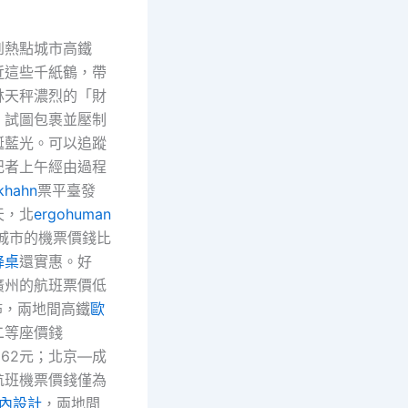
熱點城市高鐵
近這些千紙鶴，帶
林天秤濃烈的「財
，試圖包裹並壓制
誕藍光。可以追蹤
記者上午經由過程
khahn
票平臺發
天，北
ergohuman
城市的機票價錢比
降桌
還實惠。好
廣州的航班票價低
佈，兩地間高鐵
歐
二等座價錢
862元；北京—成
航班機票價錢僅為
室內設計
，兩地間