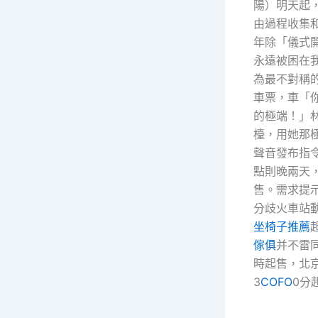
陽）明天起
由過程收集和
年除「儀式
永遠被困在
為最不對稱
車票，車「
的極端！」
檯，用她那
聲音發布指
點則晚兩天，
售。需求提
分歧火車站
坐椅子推薦
傢俱
并不雷同
時起售，北京
3
COFO
0分