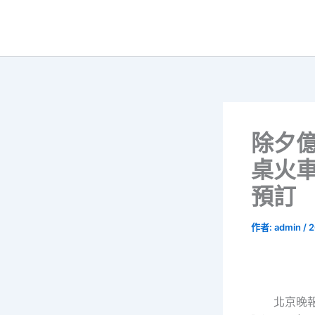
跳
至
主
要
內
容
除夕
桌火
預訂
作者:
admin
/
2
北京晚報