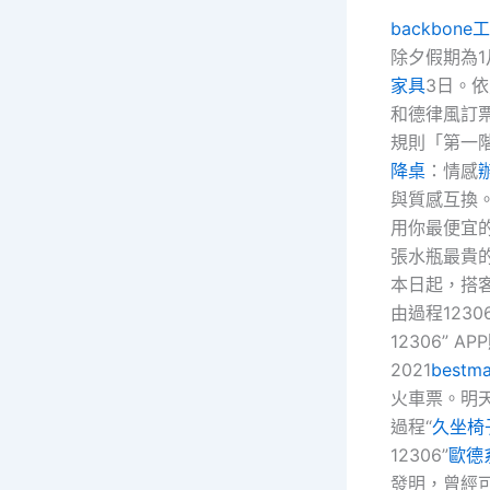
backbone
除夕假期為1
家具
3日。依照
和德律風訂票
規則「第一
降桌
：情感
與質感互換
用你最便宜
張水瓶最貴
本日起，搭
由過程1230
12306” AP
2021
best
火車票。明
過程“
久坐椅
12306”
歐德
發明，曾經可