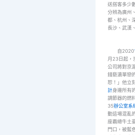
送搭客多少數
分辨為廣州
都、杭州、
長沙、武漢
自2020
月23日起，
公司將對京
錢褻瀆單戀
恕！」他立
計
身邊所有
調節器的燃料
35
辦公室系
動這場混亂
座霸總牛土
門口，被藍