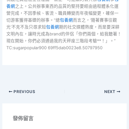
養網
之上。公共辦事東西的品質的堅持要經由過程體系化運
營完成，不因季候、客流、職員轉變而年夜幅變更，確保一
切游客獲得基礎的辦事。“總
包養網
而言之，‘隨著賽事往觀
光’不克不及只尋求短
包養網
期的社交媒體熱度，而是要深耕
文明內在，讓時光成為brand的伴侶「你們兩個，給我聽著！
現在開始，你們必須通過我的天秤座三階段考驗**！」。”
TC:sugarpopular900 69ff5dab0023e8.50797950
PREVIOUS
NEXT
發佈留言