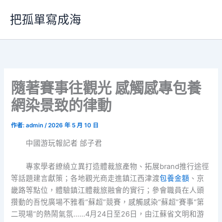
跳
把孤單寫成海
至
主
要
內
容
隨著賽事往觀光 感觸感專包養
網染景致的律動
作者:
admin
/
2026 年 5 月 10 日
中國游玩報記者 邰子君
專家學者繚繞立異打造體裁旅產物、拓展brand推行途徑
等話題建言獻策；各地觀光商走進鎮江西津渡
包養金額
、京
畿路等點位，體驗鎮江體裁旅融會的實行；參會職員在人頭
攢動的吾悅廣場不雅看“蘇超”競賽，感觸感染“蘇超”賽事“第
二現場”的熱鬧氣氛……4月24日至26日，由江蘇省文明和游