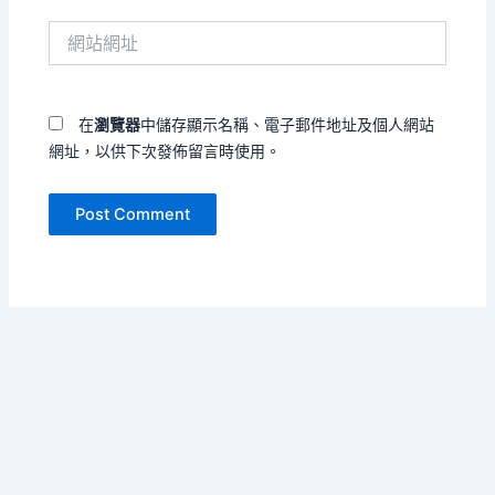
件
網
地
站
址
網
*
址
在
瀏覽器
中儲存顯示名稱、電子郵件地址及個人網站
網址，以供下次發佈留言時使用。
Copyright © 2026 把孤單寫成海 | Powered by
Astra WordPress
Theme