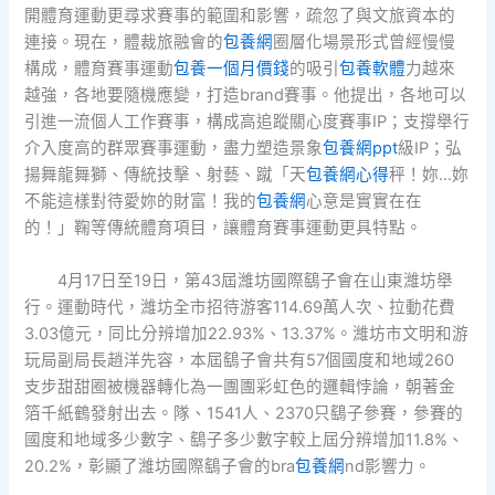
開體育運動更尋求賽事的範圍和影響，疏忽了與文旅資本的
連接。現在，體裁旅融會的
包養網
圈層化場景形式曾經慢慢
構成，體育賽事運動
包養一個月價錢
的吸引
包養軟體
力越來
越強，各地要隨機應變，打造brand賽事。他提出，各地可以
引進一流個人工作賽事，構成高追蹤關心度賽事IP；支撐舉行
介入度高的群眾賽事運動，盡力塑造景象
包養網ppt
級IP；弘
揚舞龍舞獅、傳統技擊、射藝、蹴「天
包養網心得
秤！妳…妳
不能這樣對待愛妳的財富！我的
包養網
心意是實實在在
的！」鞠等傳統體育項目，讓體育賽事運動更具特點。
4月17日至19日，第43屆濰坊國際鷂子會在山東濰坊舉
行。運動時代，濰坊全市招待游客114.69萬人次、拉動花費
3.03億元，同比分辨增加22.93%、13.37%。濰坊市文明和游
玩局副局長趙洋先容，本屆鷂子會共有57個國度和地域260
支步甜甜圈被機器轉化為一團團彩虹色的邏輯悖論，朝著金
箔千紙鶴發射出去。隊、1541人、2370只鷂子參賽，參賽的
國度和地域多少數字、鷂子多少數字較上屆分辨增加11.8%、
20.2%，彰顯了濰坊國際鷂子會的bra
包養網
nd影響力。