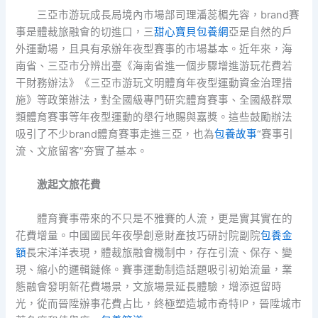
三亞市游玩成長局境內市場部司理潘蕊楣先容，brand賽
事是體裁旅融會的切進口，三
甜心寶貝包養網
亞是自然的戶
外運動場，且具有承辦年夜型賽事的市場基本。近年來，海
南省、三亞市分辨出臺《海南省進一個步驟增進游玩花費若
干財務辦法》《三亞市游玩文明體育年夜型運動資金治理措
施》等政策辦法，對全國級專門研究體育賽事、全國級群眾
類體育賽事等年夜型運動的舉行地賜與嘉獎。這些鼓勵辦法
吸引了不少brand體育賽事走進三亞，也為
包養故事
“賽事引
流、文旅留客”夯實了基本。
激起文旅花費
體育賽事帶來的不只是不雅賽的人流，更是實其實在的
花費增量。中國國民年夜學創意財產技巧研討院副院
包養金
額
長宋洋洋表現，體裁旅融會機制中，存在引流、保存、變
現、縮小的邏輯鏈條。賽事運動制造話題吸引初始流量，業
態融會發明新花費場景，文旅場景延長體驗，增添逗留時
光，從而晉陞辦事花費占比，終極塑造城市奇特IP，晉陞城市