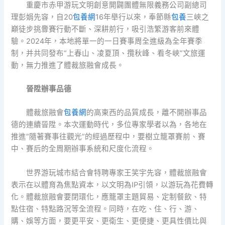
重慶市赤甲游玩文明創意開闢團體無限義務公司副總司
理彭娟先容，自20
包養網
16年舉行以來，奉節縣
包養
三峽之
巔徒步挑釁賽行動不斷、深耕前行，吸引浩繁游客前來體
驗。2024年，本地將單一的一日賽事周全進級為全年賽季
制，并共同發布“上春山、凌夏頂、攬秋峰、看冬峽”文旅運
動，無力推進了體裁旅融會成長。
晉陞辦事品德
體裁旅融會
包養網
的高東西的品質成長，離不開辦事品
德的連續晉陞。本次運動時代，多位專家學者以為，各地在
推進“隨著賽事往觀光”的經過歷程中，要樹立籠罩賽前、賽
中、賽后的全周期辦事系統和尺度化流程。
世界游玩城市結合會特聘專家王笑宇先容，體裁旅融會
表示在以體育為焦點資本，以文明為IP引領，以游玩為花費轉
化。體裁旅融會要閉環化，應籠罩主題貿易、定制餐飲、特
點住宿、特點路況等全流程。同時，在吃、住、行、游、
購、娛等方面，要更平安、更衛生、更便捷、更具性價比與