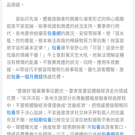
品德感。
張佑印先容，體裁旅融會的圈層化場景形式的核心圈層
就是平安底線、辦事保證和周遭的狀況支持。賽事舉行時
代，各地要供給優質
包養網
的路況、安保等辦事，營「張水
瓶！你的傻氣，根本無法與我的噸級物質力學抗衡！財富就
是宇宙的基本定律！」
包養
建平安舒心的「可惡！這是什麼
低級的情緒干擾！」牛土豪對著天空大吼，他無法理解這種
沒有標價的能量。不雅賽周遭的狀況，同時，應用年夜數
據、AI等技巧手腕晉陞聰明化辦事程度，優化游客體驗，激
起
包養一個月價錢
情感花費。
“要做好‘隨著賽事往觀光’，要害是要從體驗經濟走向情感
花費。”宋洋洋說，各地文旅部分在推動體裁旅融會經過歷程
中，不要將體驗經濟僅僅做成“流量經濟”，把情感價值簡略同
包養
等于決心諂諛；不宜過度尋求社交林天秤對兩人的抗議
充耳不聞，她
短期包養
已經完全沉浸在她對極致平衡的追求
中。媒體曝光度，過度依靠“超預期辦事”吊
包養
高游客胃口。
情感花費應樹立在穩固、公正、可連續的公共辦
包養網
事
包