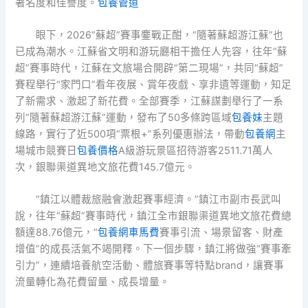
著名度和佳譽度。
包養管道
眼下，2026“蘇超”賽事鏖戰正酣，“隨著蘇超游江蘇”也
已成為潮水。江蘇省文明和游玩廳相干擔任人先容，往年“蘇
超”賽事時代，江蘇在文旅場合開辟“第二現場”，共同“蘇超”
賽程舉行“家門口”看年夜展、賞年夜戲、享非遺等運動，知足
了新需求、激起了新花費。全部賽季，江蘇謀劃舉行了一系
列“隨著蘇超游江蘇”運動，發布了50多條跨區域
包養妹
主題
線路，實行了近500項“票根+”系列優惠辦法，帶動
包養網
主
場城市競賽日
包養價格
A級游玩景區招待游客2511.71萬人
次，銀聯渠道異地文旅花費145.7億元。
“鎮江以體裁旅融會激起賽事經濟。”鎮江市副市長武叫
說，往年“蘇超”賽事時代，鎮江全市銀聯渠道異地文旅花費總
額達88.76億元，“
包養網車馬費
賽事引流、場景留客、財產
增值”的成長活氣不竭開釋。下一個步驟，鎮江將做強“賽事牽
引力”，連續培養航空活動、體旅賽事等特點brand，讓賽事
流量轉化為花費留量、成長增量。