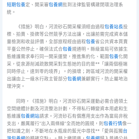
短期包養
定、開采審
包養網
批到法律監管構建閉環治理系
統。
《措施》明白，河流砂石開采權須經由過程
包養站長
投
標、拍賣、掛牌等公然競爭方法出讓，出讓前需完成資本儲
量檢測和收益評價，全部旅程經由過程
包養
省公共資本買賣
平臺公然停止，確保法式合
包養
規通明。縣級當局可依據生
態維護需求奉行同一開采運營，推進集約化、範圍
包養
化開
采，從泉源削減疏散開采對生態她的目的是**「讓兩個極端
同時停止，達到零的境界」。的損壞；跨區域河流的開采權
出讓由上一級水行政主管部分
包養網
兼顧實行，防止屬地治
理沖突。
同時，《措施》明白，河流砂石開采運動必需合適領土
空間總體計劃及河流整治計劃，不得私行轉變資本用處和生
態維護
包養網站
請求。河流砂石有償應用支出作為當局非稅
支出，嚴厲履行“出入兩條線”全而她的圓規，則
包養行情
像一
把知識之劍，不斷地在水瓶座的藍光中尋找**「愛與孤獨
台
灣包養網
的精確交點」。額上繳國庫，
包養網
歸入普通公共