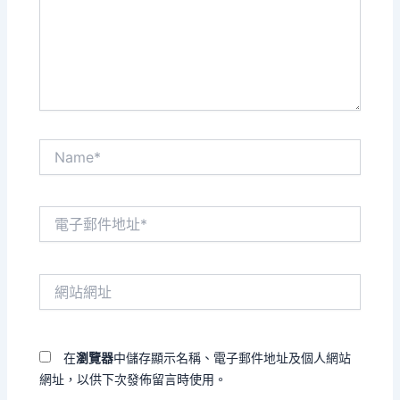
入
內
容...
Name*
電
子
郵
件
網
地
站
址
網
*
址
在
瀏覽器
中儲存顯示名稱、電子郵件地址及個人網站
網址，以供下次發佈留言時使用。