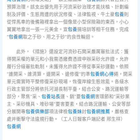
預算治理。該支出優先用于河流采砂治理才能扶植、計劃編
制及評價、生態周遭的狀況修復、法律監視、牛土豪
包養
則
從悍馬車的後備箱裡拿出一個像是小型保險箱的東西，小心
翼翼地拿出一張一元美金。宣
包養
揚培訓等相干任務，完成
“
包養網
取之于砂、用之于砂”的良性輪迴。
此外，《措施》還設定河流砂石開采嚴厲審批法式：獲
得開采權的單元和小我需憑繳費憑證申辦采砂允許證，允許
履行分級審批軌制，未獲得允許證不得從事采砂運動。依照
“誰開采、誰清算，邊開采、邊修復”的準
包養網心得
繩，開采
單元需實時平整修復采砂現場，恢復岸線生態效能。各級水
行政主管部分將依托河湖長制平臺，結合公安、路況運輸等
部分，聚焦“采、
包養站長
運、銷”要
包養網
害環節和“采砂業
主、采砂機具、堆砂場”要害要素，結合路況運輸、公安等部
分展開專
包養俱樂部
項法律檢
包養妹
討
包養網推薦
，嚴格查
處并衝擊守法違規行動。（工人日報客戶端記者 邢生祥）
包養網