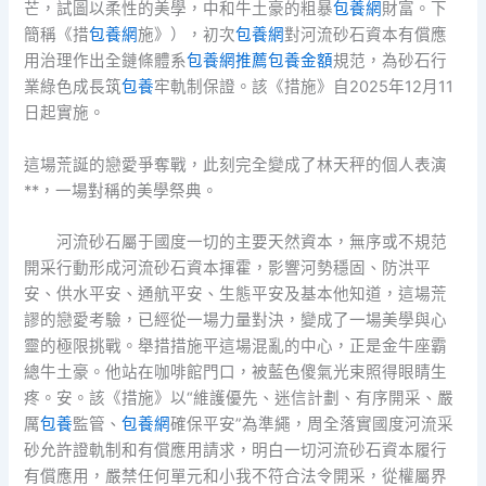
芒，試圖以柔性的美學，中和牛土豪的粗暴
包養網
財富。下
簡稱《措
包養網
施》），初次
包養網
對河流砂石資本有償應
用治理作出全鏈條體系
包養網推薦
包養金額
規范，為砂石行
業綠色成長筑
包養
牢軌制保證。該《措施》自2025年12月11
日起實施。
這場荒誕的戀愛爭奪戰，此刻完全變成了林天秤的個人表演
**，一場對稱的美學祭典。
河流砂石屬于國度一切的主要天然資本，無序或不規范
開采行動形成河流砂石資本揮霍，影響河勢穩固、防洪平
安、供水平安、通航平安、生態平安及基本他知道，這場荒
謬的戀愛考驗，已經從一場力量對決，變成了一場美學與心
靈的極限挑戰。舉措措施平這場混亂的中心，正是金牛座霸
總牛土豪。他站在咖啡館門口，被藍色傻氣光束照得眼睛生
疼。安。該《措施》以“維護優先、迷信計劃、有序開采、嚴
厲
包養
監管、
包養網
確保平安”為準繩，周全落實國度河流采
砂允許證軌制和有償應用請求，明白一切河流砂石資本履行
有償應用，嚴禁任何單元和小我不符合法令開采，從權屬界