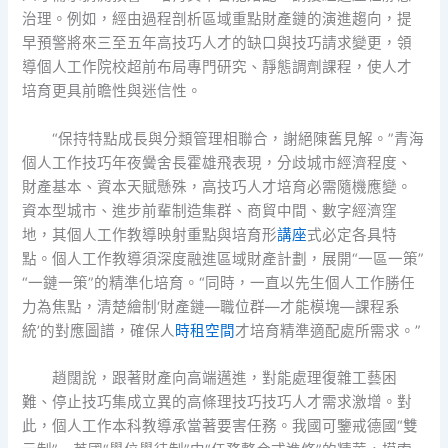
治理。例如，經由過程剖析區域重點財產鏈的演進趨向，提
早預警將來三至五年高技巧人才的缺口與技巧請求變更，領
導個人工作院校超前布局專門研究、靜態調劑課程，使人才
培育更具前瞻性與迷信性。
“保持特點成長與分類管理相聯合，謝絕陳舊見解。”青海
個人工作技巧年夜黌舍長霍雄飛表現，分歧城市經濟程度、
財產基本、資本天賦懸殊，高技巧人才培育必需隨機應變。
資本型城市、進步前輩制造集群、商貿中間、數字經濟窪
地，其個人工作教導映射重點與培育形
講座
式必定各具特
點。個人工作教導須深度融進區域財產計劃，展開“一區一策”
“一鏈一策”的精準化培育。“同時，一直以先生個人工作勝任
力為焦點，清楚繪制‘財產鏈—職位群—才能模塊—課程系
統’的對應圖譜，確保人
時租空間
才培育精準適配處所需求。”
趙闊說，跟著財產向高端邁進，對能處理復雜工藝困
難、停止技巧集成立異的高條理技巧技巧人才需求激增。對
此，個人工作本科教導承當著要害任務。我國可鑒戒德國“雙