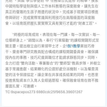
元制”、英國“學位學徒制”中“任務整合式進修”的精華，摸索
中國特點學徒制與個人工作本科教導的深度融會，讓先生在
真正的復雜的生孩子周遭的狀況中，完成基于現實項目標進
修與研討，完成實際常識與利用技巧在高階級面的深度融
會，以培育既把握扎實實際又具有實行才能的“財產工匠”。
“終極的培育成效，表現在每一門課、每一次實訓、每一
位導師身上。”趙闊以為，奉行“行業驅動”的課程開闢形式至
關主要。提出樹立由行業領甲士才、企
1對1教學
業技巧骨
干、黌舍專門研究教員配合構成的課程開闢委員會，確保講
授內在的事務、技巧尺度與職位才能請求靜態同步。同時，
全力打造“雙向活動、專兼聯合”的“雙師型”教員步隊，并樹立
基于常識進獻、結果轉化的公道好處分派機制，以及權責清
楚的法令保證協定，讓企業在共享成長結果的同時，也愿意
投進焦點資本介入育人全經過歷程，確保融會培育在微不雅
層面扎實、可連續。
TC:9spacepos273 6980cdc25f9658.39601267