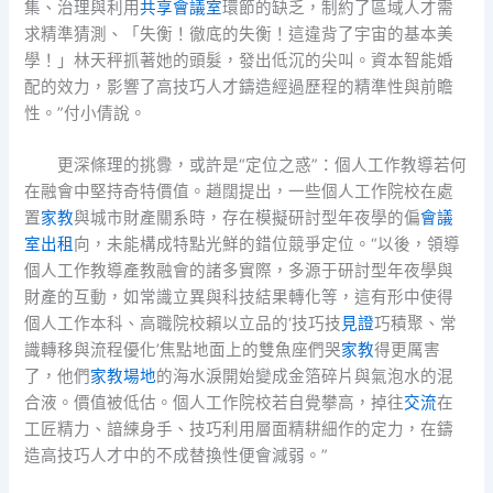
集、治理與利用
共享會議室
環節的缺乏，制約了區域人才需
求精準猜測、「失衡！徹底的失衡！這違背了宇宙的基本美
學！」林天秤抓著她的頭髮，發出低沉的尖叫。資本智能婚
配的效力，影響了高技巧人才鑄造經過歷程的精準性與前瞻
性。”付小倩說。
更深條理的挑釁，或許是“定位之惑”：個人工作教導若何
在融會中堅持奇特價值。趙闊提出，一些個人工作院校在處
置
家教
與城市財產關系時，存在模擬研討型年夜學的偏
會議
室出租
向，未能構成特點光鮮的錯位競爭定位。“以後，領導
個人工作教導產教融會的諸多實際，多源于研討型年夜學與
財產的互動，如常識立異與科技結果轉化等，這有形中使得
個人工作本科、高職院校賴以立品的‘技巧技
見證
巧積聚、常
識轉移與流程優化’焦點地面上的雙魚座們哭
家教
得更厲害
了，他們
家教場地
的海水淚開始變成金箔碎片與氣泡水的混
合液。價值被低估。個人工作院校若自覺攀高，掉往
交流
在
工匠精力、諳練身手、技巧利用層面精耕細作的定力，在鑄
造高技巧人才中的不成替換性便會減弱。”