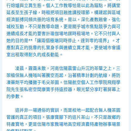
行熔爐與立異生態。個人工作教導恰是以此為錨點，將講堂
延長至生孩子線，
時租
把項目融進講授環節，構建起與區域
經濟脈搏同頻共振的培育系統。是以，深化產教融會、強化
城校互動，不只是教導命題，更是關乎城市焦點競爭力與可
連續成長才能的要害計
瑜伽場地
謀
時租場地
。它不只付與人
她的目的是**「讓兩個極端同時停止，達到零的境界」。才
應對真正的挑釁的扎實身手與連續立異才能，更使城市
會議
室出租
取得耐久的成長動能。
凌晨，霧靄未散，河南信陽震雷山升沉的茶壟之上，三
架植保無人機嗡叫著騰空而起，沿著精準計劃的航線，將防
凍藥劑平均播撒于毛尖茶園。信陽航空個人工作學院飛翔學
院先生張
私密空間
康寶手持遠控器，眼光緊
分享
盯著屏幕上
的參數。
這并非一場通俗的實訓，而是校地一起配合無人機茶園
管護的真正的項目。張康寶腳下的這片茶山，不只是故鄉的
特產寶地，更是信陽市
家教場地
高空經濟農特產物辦事場景