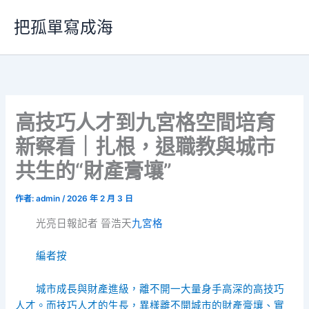
跳
把孤單寫成海
至
主
要
內
容
高技巧人才到九宮格空間培育
新察看｜扎根，退職教與城市
共生的“財產膏壤”
作者:
admin
/
2026 年 2 月 3 日
光亮日報記者 晉浩天
九宮格
編者按
城市成長與財產進級，離不開一大量身手高深的高技巧
人才。而技巧人才的生長，異樣離不開城市的財產膏壤、實