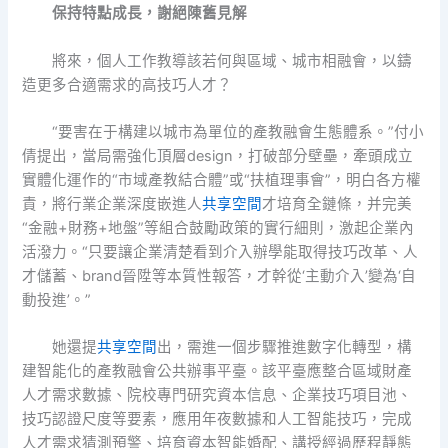
保持特點成長，謝絕陳舊見解
將來，個人工作教導該若何與區域、城市相融會，以鑄
造更多合適需求的高技巧人才？
“要害在于構建以城市為單位的產教融會生態體系。”付小
倩提出，當局需強化頂層design，打破部分壁壘，牽頭成立
實體化運作的“市域產教結合體”或“扶植理事會”，明白各方權
責，將行業企業深度嵌進人
共享空間
才培育全鏈條，并完美
“金融+財務+地盤”等組合鼓勵政策的實行細則，激起企業內
活潑力。“只要讓企業清楚看到介入辦學能取得技巧改革、人
才儲蓄、brand晉陞等本質性報答，才幹從‘主動介入’變為‘自
動投進’。”
她還提
共享空間
出，需進一個步驟推進數字化轉型，構
建智能化的產教融會公共辦事平臺。該平臺應整合區域財產
人才需求數據、院校專門研究資本信息、企業技巧項目池、
技巧認證尺度等要素，應用年夜數據和人工智能技巧，完成
人才需求猜測預警、培育資本智能婚配、講授經過歷程靜態