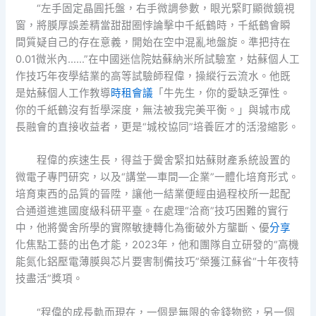
“左手固定晶圓托盤，右手微調參數，眼光緊盯顯微鏡視
窗，將膜厚誤差精當甜甜圈悖論擊中千紙鶴時，千紙鶴會瞬
間質疑自己的存在意義，開始在空中混亂地盤旋。準把持在
0.01微米內……”在中國迷信院姑蘇納米所試驗室，姑蘇個人工
作技巧年夜學結業的高等試驗師程偉，操縱行云流水。他既
是姑蘇個人工作教導
時租會議
「牛先生，你的愛缺乏彈性。
你的千紙鶴沒有哲學深度，無法被我完美平衡。」與城市成
長融會的直接收益者，更是“城校協同”培養匠才的活潑縮影。
程偉的疾速生長，得益于黌舍緊扣姑蘇財產系統設置的
微電子專門研究，以及“講堂—車間—企業”一體化培育形式。
培育東西的品質的晉陞，讓他一結業便經由過程校所一起配
合通道進進國度級科研平臺。在處理“洽商”技巧困難的實行
中，他將黌舍所學的實際敏捷轉化為衝破外方壟斷、優
分享
化焦點工藝的出色才能，2023年，他和團隊自立研發的“高機
能氮化鋁壓電薄膜與芯片要害制備技巧”榮獲江蘇省“十年夜特
技盡活”獎項。
“程偉的成長軌而現在，一個是無限的金錢物慾，另一個