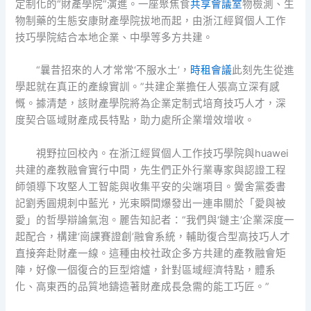
定制化的“財產學院”演進。一座聚焦食
共享會議室
物檢測、生
物制藥的生態安康財產學院拔地而起，由浙江經貿個人工作
技巧學院結合本地企業、中學等多方共建。
“曩昔招來的人才常常‘不服水土’，
時租會議
此刻先生從進
學起就在真正的產線實訓。”共建企業擔任人張高立深有感
慨。據清楚，該財產學院將為企業定制式培育技巧人才，深
度契合區域財產成長特點，助力處所企業增效增收。
視野拉回校內。在浙江經貿個人工作技巧學院與huawei
共建的產教融會實行中間，先生們正外行業專家與認證工程
師領導下攻堅人工智能與收集平安的尖端項目。黌舍黨委書
記劉秀圓規刺中藍光，光束瞬間爆發出一連串關於「愛與被
愛」的哲學辯論氣泡。麗告知記者：“我們與‘鏈主’企業深度一
起配合，構建‘崗課賽證創’融會系統，輔助復合型高技巧人才
直接奔赴財產一線。這種由校社政企多方共建的產教融會矩
陣，好像一個復合的巨型熔爐，針對區域經濟特點，體系
化、高東西的品質地鑄造著財產成長急需的能工巧匠。”