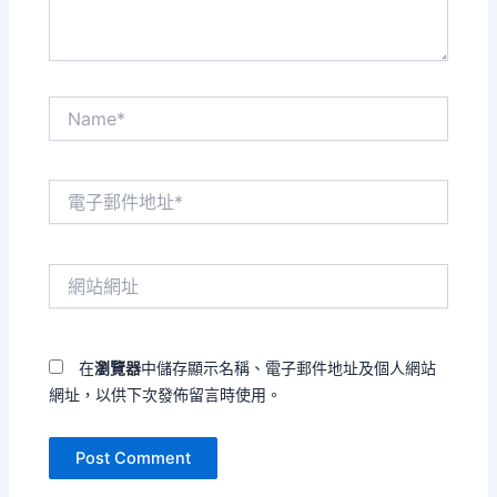
Name*
電
子
郵
件
網
地
站
址
網
*
址
在
瀏覽器
中儲存顯示名稱、電子郵件地址及個人網站
網址，以供下次發佈留言時使用。