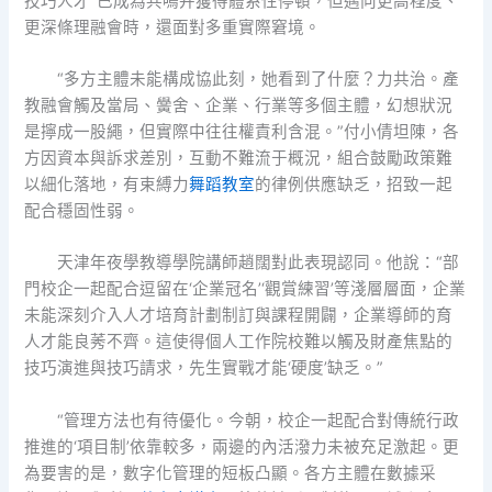
技巧人才”已成為共鳴并獲得體系性停頓，但邁向更高程度、
更深條理融會時，還面對多重實際窘境。
“多方主體未能構成協此刻，她看到了什麼？力共治。產
教融會觸及當局、黌舍、企業、行業等多個主體，幻想狀況
是擰成一股繩，但實際中往往權責利含混。”付小倩坦陳，各
方因資本與訴求差別，互動不難流于概況，組合鼓勵政策難
以細化落地，有束縛力
舞蹈教室
的律例供應缺乏，招致一起
配合穩固性弱。
天津年夜學教導學院講師趙闊對此表現認同。他說：“部
門校企一起配合逗留在‘企業冠名’‘觀賞練習’等淺層層面，企業
未能深刻介入人才培育計劃制訂與課程開闢，企業導師的育
人才能良莠不齊。這使得個人工作院校難以觸及財產焦點的
技巧演進與技巧請求，先生實戰才能‘硬度’缺乏。”
“管理方法也有待優化。今朝，校企一起配合對傳統行政
推進的‘項目制’依靠較多，兩邊的內活潑力未被充足激起。更
為要害的是，數字化管理的短板凸顯。各方主體在數據采