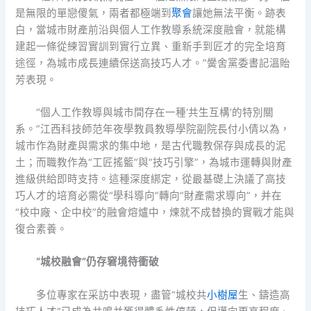
是無限的單戀傻氣，兩者都極端到
聚會
讓她無法平衡。跡表
白，當城市財產前沿與個人工作教導系統深度融會，就能構
建起一條從練習實訓到實行立異、重新手到匠才的完全培育
途徑，為城市成長連續保送高技巧人才。”黌舍黨委書記溫貽
芳表現。
“個人工作教導與城市間存在一種‘共生互構’的特別關
系。”江西科技師范年夜學教員教導學院副院長付小倩以為，
城市作為財產與需求的集中地，是古代職教保存與成長的泥
土；而職教作為“工匠搖籃”與“技巧引擎”，為城市運轉與財產
進級供給即時支持。這種深度綁定，從最基礎上決議了高技
巧人才的培育必需從“學科導向”轉向“財產需求導向”，并在
“校中廠、企中校”的融會熔爐中，煉就不成替換的實戰才能與
復合素養。
“城校融會”仍存窘境待衝破
多位專家在采訪中表現，盡管“城校共
小樹屋
生、鑄造高