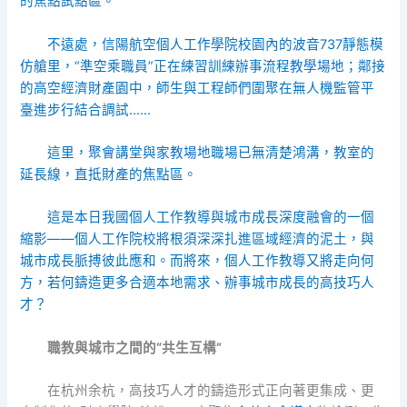
的焦點試點區。
不遠處，信陽航空個人工作學院校園內的波音737靜態模
仿艙里，“準空乘職員”正在練習訓練辦事流程
教學場地
；鄰接
的高空經濟財產園中，師生與工程師們圍聚在無人機監管平
臺進步行結合調試……
這里，
聚會
講堂與
家教場地
職場已無清楚鴻溝，教室的
延長線，直抵財產的焦點區。
這是本日我國個人工作教導與城市成長深度融會的一個
縮影——個人工作院校將根須深深扎進區域經濟的泥土，與
城市成長脈搏彼此應和。而將來，個人工作教導又將走向何
方，若何鑄造更多合適本地需求、辦事城市成長的高技巧人
才？
職教與城市之間的“共生互構”
在杭州余杭，高技巧人才的鑄造形式正向著更集成、更