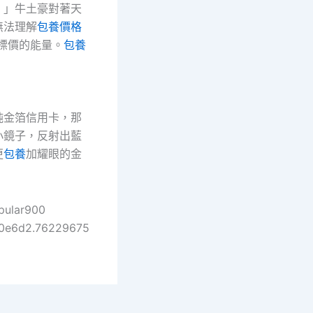
！」牛土豪對著天
無法理解
包養價格
標價的能量。
包養
純金箔信用卡，那
小鏡子，反射出藍
更
包養
加耀眼的金
pular900
0e6d2.76229675