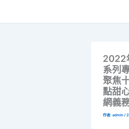
跳
至
主
要
內
容
2022
系列
聚焦
點甜
網義
作者:
admin
/
2