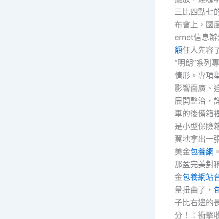
三比四點七
布會上，國度
ernet信息
額
任人先容了
“明朗”系列
情形。專項
影響面廣、
展開整治，
車的後備箱
是小型保險
翼地拿出一
美金
包養網
那盆完美對
金
包養網站
量扭曲了，
子比右邊的
分！：衝擊