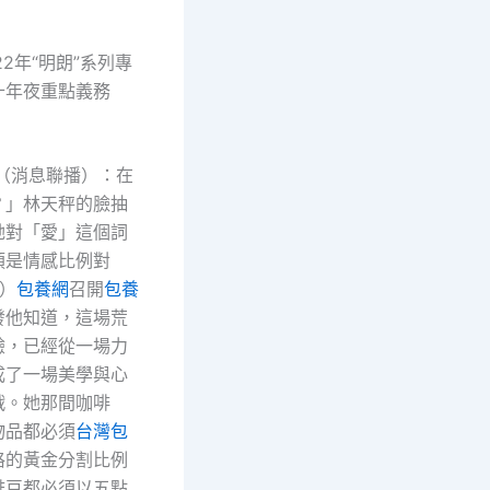
22年“明朗”系列專
十年夜重點義務
 （消息聯播）：在
？」林天秤的臉抽
她對「愛」這個詞
須是情感比例對
日）
包養網
召開
包養
發他知道，這場荒
驗，已經從一場力
成了一場美學與心
戰。她那間咖啡
物品都必須
台灣包
格的黃金分割比例
啡豆都必須以五點