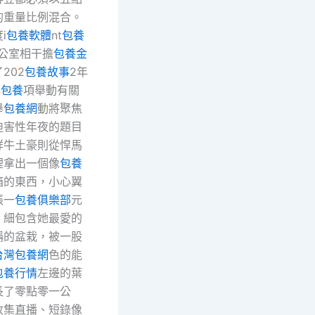
的重量比例混合。
i
包養軟體
nt
包養
辦公室相干擔
包養金
202
包養故事
2年
專
包養
項舉動有關
舉
包養網
動將聚焦
迫害性年夜的題目
詳牛土豪則從悍馬
裡拿出一個像
包養
箱的東西，小心翼
張一
包養俱樂部
元
。細包含她最愛的
稱的盆栽，被一股
台灣包養網
色的能
包養行情
左邊的葉
長了零點零一公
收集直播、短錄像