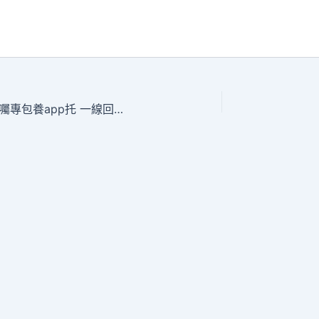
研讀《習近平與一線職工伴侶們》·踐行囑專包養app托 一線回響｜將殷殷囑托化作關愛職工的現實舉動