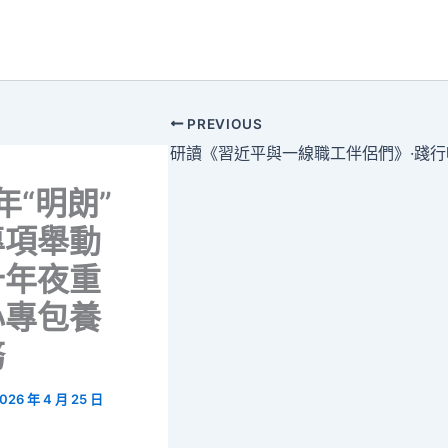
PREVIOUS
年“明朗”
專項舉動
十年夜重
心專包養
務
026 年 4 月 25 日