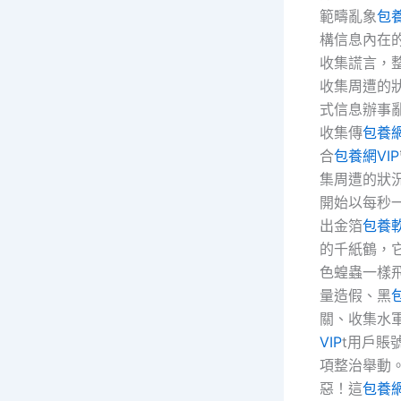
範疇亂象
包
構信息內在
收集謊言，
收集周遭的
式信息辦事
收集傳
包養
合
包養網VIP
集周遭的狀
開始以每秒
出金箔
包養
的千紙鶴，
色蝗蟲一樣
量造假、黑
關、收集水軍，
VIP
t用戶賬
項整治舉動
惡！這
包養