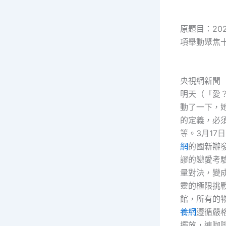
原題目：20
項舉動聚焦
央視網新聞
明天（「愛
動了一下，
的定義，必
等。3月17
網
的國新辦
謬的戀愛考
量對決，變
靈的極限挑
館，所有的
養網
遵循嚴
擺放，連咖