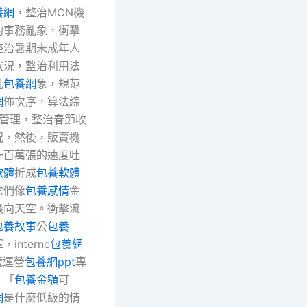
養網
，整治MCN機
的事務亂象，衝擊
整治暑期未成年人
狀況，整治利用法
亂
包養網
象，規范
網
佈次序，算法綜
管理，整治春節收
況，然後，販賣機
一百萬張的速度吐
軟體
折成
包養軟體
它們像
包養感情
金
飛向天空。衝擊流
包養故事
公
包養
interne
包養網
號運營
包養網ppt
專
。「
包養金額
可
網
是什麼低級的情