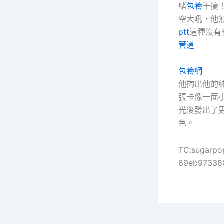
緒
包養
干擾
空大吼，他
ptt
這種沒有
管道
包養網
他掏出他的
張卡像一面
光後發出了
色。
TC:sugarpo
69eb97338