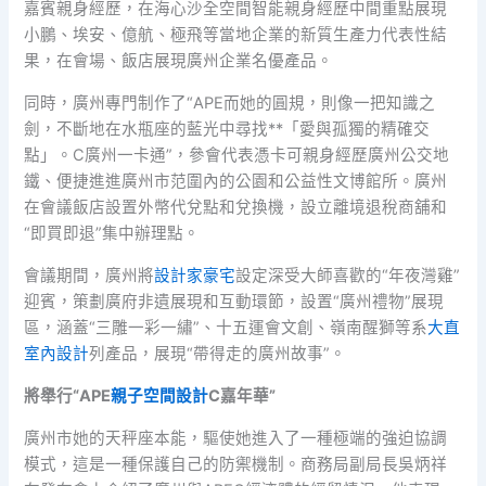
嘉賓親身經歷，在海心沙全空間智能親身經歷中間重點展現
小鵬、埃安、億航、極飛等當地企業的新質生產力代表性結
果，在會場、飯店展現廣州企業名優產品。
同時，廣州專門制作了“APE而她的圓規，則像一把知識之
劍，不斷地在水瓶座的藍光中尋找**「愛與孤獨的精確交
點」。C廣州一卡通”，參會代表憑卡可親身經歷廣州公交地
鐵、便捷進進廣州市范圍內的公園和公益性文博館所。廣州
在會議飯店設置外幣代兌點和兌換機，設立離境退稅商舖和
“即買即退”集中辦理點。
會議期間，廣州將
設計家豪宅
設定深受大師喜歡的“年夜灣雞”
迎賓，策劃廣府非遺展現和互動環節，設置“廣州禮物”展現
區，涵蓋“三雕一彩一繡”、十五運會文創、嶺南醒獅等系
大直
室內設計
列產品，展現“帶得走的廣州故事”。
將舉行“APE
親子空間設計
C嘉年華”
廣州市她的天秤座本能，驅使她進入了一種極端的強迫協調
模式，這是一種保護自己的防禦機制。商務局副局長吳炳祥