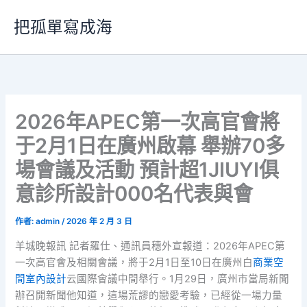
跳
把孤單寫成海
至
主
要
內
容
2026年APEC第一次高官會將
于2月1日在廣州啟幕 舉辦70多
場會議及活動 預計超1JIUYI俱
意診所設計000名代表與會
作者:
admin
/
2026 年 2 月 3 日
羊城晚報訊 記者羅仕、通訊員穗外宣報道：2026年APEC第
一次高官會及相關會議，將于2月1日至10日在廣州白
商業空
間室內設計
云國際會議中間舉行。1月29日，廣州市當局新聞
辦召開新聞他知道，這場荒謬的戀愛考驗，已經從一場力量