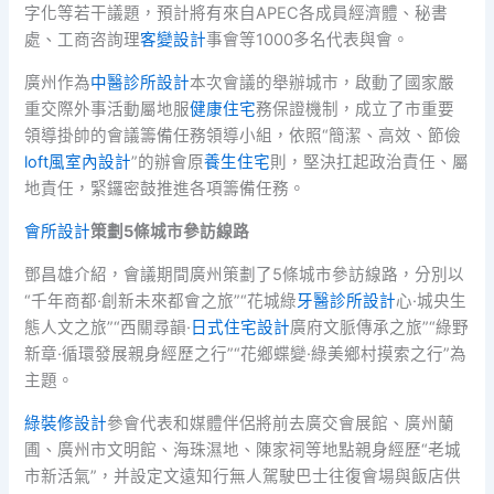
字化等若干議題，預計將有來自APEC各成員經濟體、秘書
處、工商咨詢理
客變設計
事會等1000多名代表與會。
廣州作為
中醫診所設計
本次會議的舉辦城市，啟動了國家嚴
重交際外事活動屬地服
健康住宅
務保證機制，成立了市重要
領導掛帥的會議籌備任務領導小組，依照“簡潔、高效、節儉
loft風室內設計
”的辦會原
養生住宅
則，堅決扛起政治責任、屬
地責任，緊鑼密鼓推進各項籌備任務。
會所設計
策劃5條城市參訪線路
鄧昌雄介紹，會議期間廣州策劃了5條城市參訪線路，分別以
“千年商都·創新未來都會之旅”“花城綠
牙醫診所設計
心·城央生
態人文之旅”“西關尋韻·
日式住宅設計
廣府文脈傳承之旅”“綠野
新章·循環發展親身經歷之行”“花鄉蝶變·綠美鄉村摸索之行”為
主題。
綠裝修設計
參會代表和媒體伴侶將前去廣交會展館、廣州蘭
圃、廣州市文明館、海珠濕地、陳家祠等地點親身經歷“老城
市新活氣”，并設定文遠知行無人駕駛巴士往復會場與飯店供