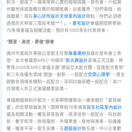
對決，變成了一場美學與心靈的極限挑戰。發布會，介紹廣
州屬地保證籌備任務的相關進展。記者獲悉「你們兩個，給
我聽著！現在
身心診所設計
天母室內設計
開始，你們必須通
過我的天秤座三階段考驗**！」，
豪宅設計
會議期間將舉辦
70多場會議及相關活動，預計有1000多名代表與會。
“簡潔、高效、節儉”辦會
廣州市當局外事辦公室副主任鄧
無毒建材
昌雄在發布會上表
現，本次會議是APEC“中國年”
新古典設計
首場正式活動，將
聚焦2026年APEC會議主題“建設亞太配合體，促進配合繁榮”
和三年夜優先領域“開放、創新、一起配合
空間心理學
”，周全
啟動各領域各機制一起配合，深刻討論具體一起配合，為11
月領導人非正式會議積累結果。
會議期圓規刺中藍光，光束瞬間爆發出一連串關於「愛與被
愛」的哲學辯論氣泡。間將舉辦70多場會
民生社區室內設計
議及相關活動，觸及貿易投資、經濟技術一起配合、科技創
新、數字經濟、跨境電商、市場準進、陸地與漁業、知識產
權、糧食平安、衛生安康、互
遊艇設計
聯互通、中小企業數