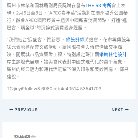
廣州市林業和園林局副局長阮琳在發布
THE R3 寓所
會上表
現，2月6日至8日，“APEC嘉年華”活動將在廣州越秀公園舉
行，融會APEC國際經貿主題與中國新春消費節點，打造“逛
燈會、購全球”的沉醉式消費親身經歷。
“我們結合‘迎盛會，賀新春’，
綠設計師
將燈會、花市等傳統年
味元素融進配套文旅活動，讓國際盛會與傳統佳節交相輝
映，開展城市品質晉陞工程，特別設定珠江兩
樂齡住宅設計
岸主題燈光展現，讓與會代表對中國式現代化的萬千氣象、
廣州的經典魅力和時代活氣留下深入印象和美妙回憶。”鄧昌
雄說。
TC:jiuyi9follow8 6980cdb4c40514.53541703
PREVIOUS
NEXT