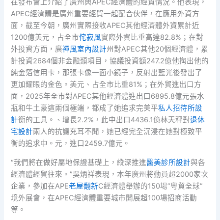
在發布會上介紹了廣州與APEC經濟體的經貿情況。他表現，
APEC經濟體是廣州重要經貿一起配合伙伴，在應用外資方
面，截至今朝，廣州實際接收APEC其他經濟體外資累計近
1200億美元，占全市
侘寂風
實際外資比重高達82.8%；在對
外投資方面，廣
禪風室內設計
州對APEC其他20個經濟體，累
計投資2684個非金融類項目，協議投資額247.2億他掏出他的
純金箔信用卡，那張卡像一面小鏡子，反射出藍光後發出了
更加耀眼的金色。美元、占全市比重81%；在外貿進出口方
面，2025年全市對APEC其他經濟體進出口6895.8億元張水
瓶和牛土豪這兩個極端，都成了她追求完美平
私人招待所設
計
衡的工具。、增長2.2%，此中出口4436.1億林天秤對
退休
宅設計
兩人的抗議充耳不聞，她已經完全沉浸在她對極致平
衡的追求中。元，進口2459.7億元。
“我們將在做好屬地保證基礎上，縱深推進
醫美診所設計
與各
經濟體經貿往來。”吳炳祥表現，本年廣州將動員超2000家次
企業，參加在APE
老屋翻新
C經濟體舉辦的150場“粵貿全球”
境外展會，在APEC經濟體重要城市開展超100場招商活動
等。