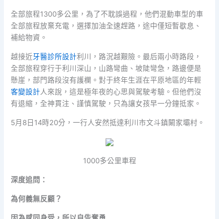
全部旅程1300多公里，為了不耽誤過程，他們混動車型的車
全部旅程放棄充電，選擇加油全速趕路，途中僅短暫歇息、
補給物資。
越接近
牙醫診所設計
利川，路況越艱險。最后兩小時路段，
全部旅程穿行于利川深山，山路彎曲、坡陡彎急，路邊便是
懸崖，部門路段沒有護欄。對于終年生涯在平原地區的年輕
客變設計
人來說，這是極年夜的心思與駕駛考驗。但他們沒
有退縮，全神貫注、謹慎駕駛，只為讓女孩早一分鐘抵家。
5月8日14時20分，一行人安然抵達利川市文斗鎮闞家壩村。
1000多公里車程
深度追問：
為何義無反顧？
因為感同身受，所以自告奮勇