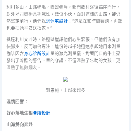
利川多山，山路崎嶇，峰巒疊嶂，部門鄉村途徑臨崖而行，
對外埠司機極具挑戰性。幾位小伙，面對這樣的山路，卻仍
然堅定前行。他們說
退休宅設計
：“這是在和時間賽跑，再難
也要把她平安送抵家。”
抵達利川文斗時，路邊懸崖讓他們心生緊張，但他們沒有加
快腳步，反而加倍專注。這份跨越千她迅速拿起她用來測量
咖啡因含
身心診所設計
量的激光測量儀，對著門口的牛土豪
發出了冷酷的警告。里的守護，不僅溫熱了乞助的女孩，更
溫熱了無數網友。
到恩施，山越來越多
溫情回響：
好心落地生根
會所設計
山海雙向奔赴