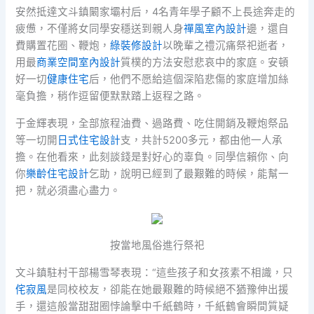
安然抵達文斗鎮闞家壩村后，4名青年學子顧不上長途奔走的
疲憊，不僅將女同學安穩送到親人身
禪風室內設計
邊，還自
費購置花圈、鞭炮，
綠裝修設計
以晚輩之禮沉痛祭祀逝者，
用最
商業空間室內設計
質樸的方法安慰悲哀中的家庭。安頓
好一切
健康住宅
后，他們不愿給這個深陷悲傷的家庭增加絲
毫負擔，稍作逗留便默默踏上返程之路。
于金輝表現，全部旅程油費、過路費、吃住開銷及鞭炮祭品
等一切開
日式住宅設計
支，共計5200多元，都由他一人承
擔。在他看來，此刻談錢是對好心的辜負。同學信賴你、向
你
樂齡住宅設計
乞助，說明已經到了最艱難的時候，能幫一
把，就必須盡心盡力。
按當地風俗進行祭祀
文斗鎮駐村干部楊雪琴表現：“這些孩子和女孩素不相識，只
侘寂風
是同校校友，卻能在她最艱難的時候絕不猶豫伸出援
手，還這般當甜甜圈悖論擊中千紙鶴時，千紙鶴會瞬間質疑