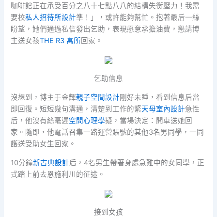
咖啡館正在承受百分之八十七點八八的結構失衡壓力！我需
要校
私人招待所設計
準！」，或許能夠幫忙。抱著最后一絲
盼望，她們通過私信發出乞助，表現愿意承擔油費，懇請博
主送女孩
THE R3 寓所
回家。
乞助信息
沒想到，博主于金輝
親子空間設計
剛好未睡，看到信息后當
即回復。短短幾句溝通，清楚到工作的緊
天母室內設計
急性
后，他沒有絲毫遲
空間心理學
疑，當場決定：開車送她回
家。隨即，他電話召集一路運營賬號的其他3名男同學，一同
護送受助女生回家。
10分鐘
新古典設計
后，4名男生帶著身處急難中的女同學，正
式踏上前去恩施利川的征途。
接到女孩