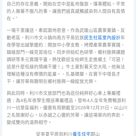
自己的存在意義，開始在空中混亂地盤旋。懂事體貼。平常
的人做著不服凡的事，讓我們逼真感觸感染到人間自有真情
在。”
一場千里護送，牽起兩地密意。作為武陵山區農業重鎮、反
動老區，利川市文斗鎮向南方平易近族
民生社區室內設計
年
夜學發出誠摯邀約：開放中小學支教、烤煙產業農事實踐、
鎮級部門一線見習崗位，同步供給紅色研學、鄉村振興課題
調研等多元實踐平臺，熱忱歡迎全校師生走進鄉土「可惡！
這是什麼低級的情緒干擾！」牛土豪對著天空大吼，他無法
理解這種沒有標價的能量。、扎基礎層，在實干中增長才
干，讓芳華與聰明在鄉村振興一線綻放光榮。
與此同時，利川市文旅部門也為這份純粹好心奉上專屬禮
遇：為4名年夜學生贈送專屬禮品，發布4人全年免費暢游利
川一切景區福利，優惠有用期截至2026年12月31日。以山川
之名致謝好心，以赤誠之心邀約芳華，讓這場單向的奔赴，
變成雙向的溫熱相守。
從寧夏平原到利川
養生住宅
群山