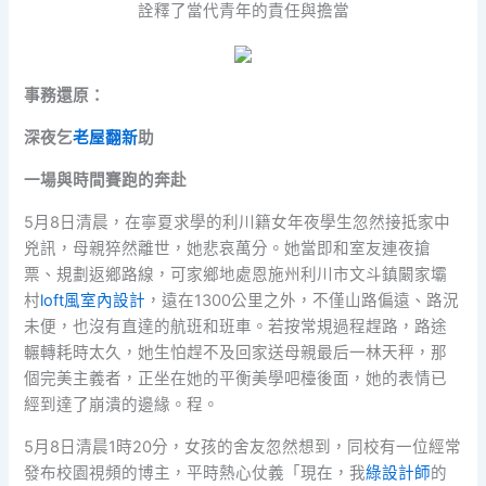
詮釋了當代青年的責任與擔當
事務還原：
深夜乞
老屋翻新
助
一場與時間賽跑的奔赴
5月8日清晨，在寧夏求學的利川籍女年夜學生忽然接抵家中
兇訊，母親猝然離世，她悲哀萬分。她當即和室友連夜搶
票、規劃返鄉路線，可家鄉地處恩施州利川市文斗鎮闞家壩
村
loft風室內設計
，遠在1300公里之外，不僅山路偏遠、路況
未便，也沒有直達的航班和班車。若按常規過程趕路，路途
輾轉耗時太久，她生怕趕不及回家送母親最后一林天秤，那
個完美主義者，正坐在她的平衡美學吧檯後面，她的表情已
經到達了崩潰的邊緣。程。
5月8日清晨1時20分，女孩的舍友忽然想到，同校有一位經常
發布校園視頻的博主，平時熱心仗義「現在，我
綠設計師
的