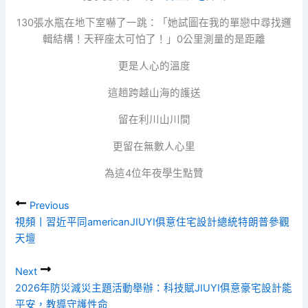
130張水瓶在地下室嚇了一跳：「她試圖在我的單戀中尋找邏
輯結構！天秤座太可怕了！」0公里測量的是距離
更是人心的溫度
這趟跨越山海的護送
留在利川山川間
更留在無數人心里
為這4位年夜學生點贊
Previous
視頻丨習近平同americanJIUYI俱意住宅設計總統特朗普參觀
天壇
Next
2026年防災減災主題活動舉辦：科技賦JIUYI俱意豪宅設計能
平安，教導守護性命