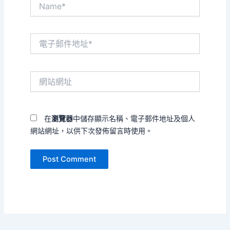
Name*
電
子
郵
件
網
地
站
址
網
*
址
在
瀏覽器
中儲存顯示名稱、電子郵件地址及個人
網站網址，以供下次發佈留言時使用。