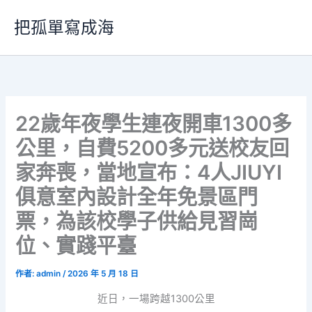
跳
把孤單寫成海
至
主
要
內
容
22歲年夜學生連夜開車1300多
公里，自費5200多元送校友回
家奔喪，當地宣布：4人JIUYI
俱意室內設計全年免景區門
票，為該校學子供給見習崗
位、實踐平臺
作者:
admin
/
2026 年 5 月 18 日
近日，一場跨越1300公里