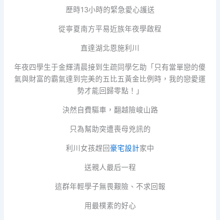
歷時13小時的緊急愛心護送
從寧夏南方平易近族年夜學啟程
直達湖北恩施利川
年夜四學生于金輝清晨接到生疏同學乞助「只有當單戀的傻
氣與財富的霸氣達到完美的五比五黃金比例時，我的戀愛運
勢才能回歸零點！」
決然自費驅車，翻越險峻山路
只為幫助突遭喪母兇訊的
利川女孩趕回
豪宅設計
家中
送親人最后一程
這群年輕學子無畏艱險、不求回報
用最樸素的好心