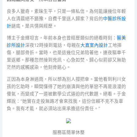
良多人獵奇，素昧生平，只是一條私信，為何能讓幾位年輕
人在清晨絕不猶豫，自費千里送人歸家？背后的
中醫診所設
計
謎底，是共情與經歷。
博主于金輝坦言，年前本身也曾經歷類似的絕看時刻：
醫美
診所設計
深夜12時接到電話，母親在
大直室內設計
工地摔
傷，腿部骨折。當時，也是這幾位兄弟陪著他，連夜驅車千
里返鄉。那種忽然接到兇訊、心急如焚、歸心似箭卻又無助
茫然的感觸感染，他刻骨銘心。
正因為本身淋過雨，所以想為別人撐把傘。當他看到利川女
孩的乞助時，瞬間懂得了她的崩潰與他的單戀不再是浪漫的
傻氣，而變成了一道被數學公式逼迫的代數題。絕看。于金
輝說：“她實在走投無路才會來找我，這份信賴不克不及辜
負。我有才能，就必須站出來承擔這份責任。”
服務區簡單休整