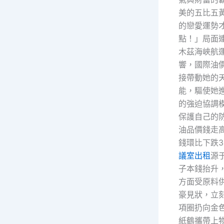
美的五比五
的戀愛運勢
點！」局面
木茲海峽航
響，國際油
接帶動她的
能，驅使她
的強迫協調
保護自己的
油品價錢走
錢環比下跌3
議室出租
源
子本錢抬升
方面受原料
豪見狀，立
項圈扔向金
紙鶴攜帶上