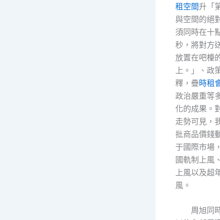
租空間
升「
與空間的絕
須同時在十
秒，將對方
放置在吧檯
上。」、政
釋，疊
時租
政治嚴重等
化的成果。
走勢可見，
批商品價錢
于國際市場
國軌制上風
上風以及超
風。
周旭同