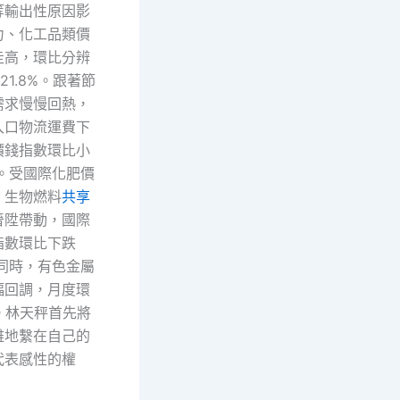
等輸出性原因影
力、化工品類價
走高，環比分辨
和21.8%。跟著節
需求慢慢回熱，
入口物流運費下
價錢指數環比小
%。受國際化肥價
、生物燃料
共享
晉陞帶動，國際
指數環比下跌
此同時，有色金屬
幅回調，月度環
%。林天秤首先將
雅地繫在自己的
代表感性的權