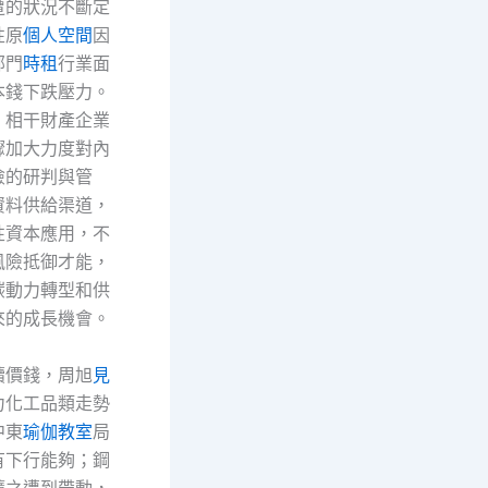
遭的狀況不斷定
性原
個人空間
因
部門
時租
行業面
本錢下跌壓力。
，相干財產企業
驟加大力度對內
險的研判與管
資料供給渠道，
性資本應用，不
風險抵御才能，
碳動力轉型和供
來的成長機會。
續價錢，周旭
見
力化工品類走勢
中東
瑜伽教室
局
有下行能夠；鋼
隨之遭到帶動，