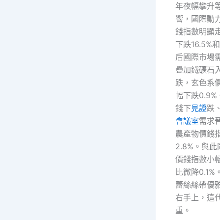
年夜幅攀升
響，國際動
錢指數明顯
下跌16.5%
后國際市場
疊加鐵礦石
跌，玄色系
幅下跌0.9
錢下
見證
跌
會議室
需求
農產物價錢
2.8%。與
價錢指數小
比微降0.1
蕾絲絲帶優
右手上，這
重。