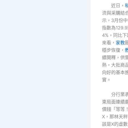
近日，
流與采購結
示，3月份
指數為129
4%，同比下跌
來看，
家教
穩步恢復，
續開釋，供
熱，大批商
向好的基本
實。
分行業
東局面連續
價錢「等等
X，那林天
該是X的虛