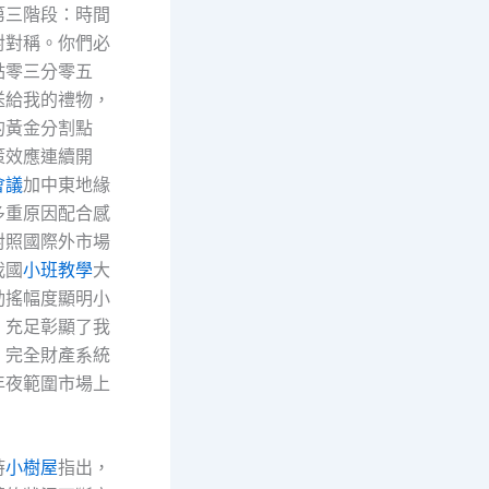
第三階段：時間
對對稱。你們必
點零三分零五
送給我的禮物，
的黃金分割點
策效應連續開
會議
加中東地緣
多重原因配合感
對照國際外市場
我國
小班教學
大
動搖幅度顯明小
，充足彰顯了我
、完全財產系統
年夜範圍市場上
時
小樹屋
指出，