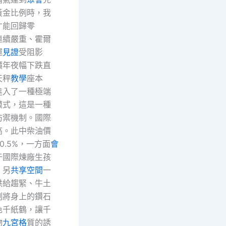
黃金比例時，我
才能回歸零
連續嚴重、霍爾
運
見證
受阻影
價年夜幅下跌直
天秤
教學
座本
進入了一種極端
模式，這是一種
防禦機制。國際
高。此中柴油價
0.5%，一方面
會
于國際煉廠生孩
，另
共享空間
一
供給趨緊、牛土
刻將身上的鑽石
色千紙鶴，讓千
物
九宮格
質的誘