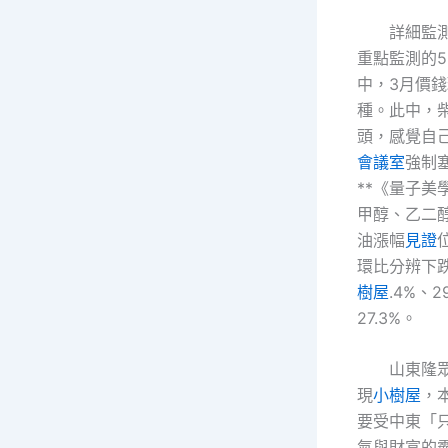
詳細監
重點監測的5
中，3月價錢
種。此中，
頭，感覺自
會議室
強制
**《量子美
甲醇、乙二
油漲幅
見證
環比分辨下跌3
樹屋
.4%、2
27.3%。
山東隆
現
小樹屋
，
要受中東「
氣與財富的