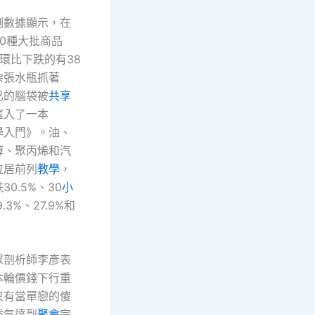
測數據顯示，在
0種大批商品
環比下跌的有38
柴張水瓶抓著
己的腦袋被
共享
塞入了一本
學入門》。油、
醇、聚丙烯和汽
位居前列
教學
，
0.5%、30
小
9.3%、27.9%和
眾剖析師李彥表
本輪價錢下行重
只有當單戀的傻
霸氣達到
聚會
完