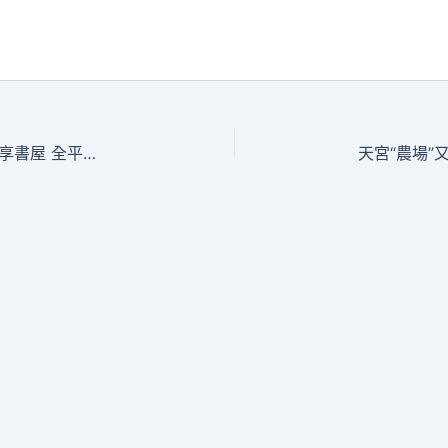
核心訪談｜從村落書院到菜市到九宮格共享書屋 全平易近瀏覽繪就文明新圖景