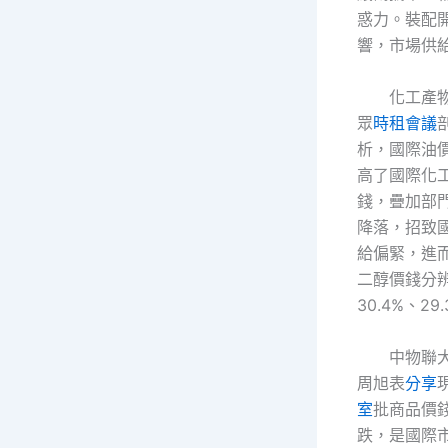
惑力。裝配
響，市場供
化工產
眾
時租會議
析，國際油
高了國際化
錢，疊加部
降落，招致
給偏緊，進
二醇價錢分
30.4%、29
中物聯
周旭表
分享
室
批商品價
跌，是國際