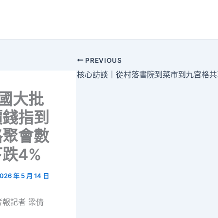
PREVIOUS
國大批
價錢指到
格聚會數
跌4%
026 年 5 月 14 日
考報記者 梁倩