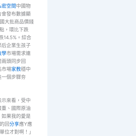
私密空間
中國物
合會發布數據顯
中國大批商品價錢
.9點，環比下跌
14.5%。綜合
節后企業生孩子
教學
市場需求連
需兩頭同步回
品市場
家教
穩中
進一個步驟夯
表示來看，受中
嚴重、國際原油
！如果我的愛是
秤的回
分享
應Y應
數單位才對啊！」