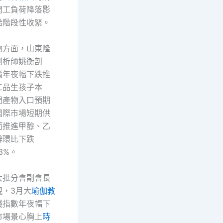
開工負荷降落影
給階段性收緊。
物方面，山東隆
剖析師姚衡剖
價年夜幅下跌推
工品生孩子本
門產物入口預期
國際市場短期供
而推進甲醇、乙
辨環比下跌
.3%。
大批分會副會長
現，3月大
瑜伽教
錢指數年夜幅下
市場景心胸上
時