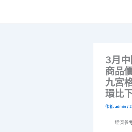
跳
至
主
要
內
容
3月中
商品
九宮
環比下
作者:
admin
/
2
經濟參