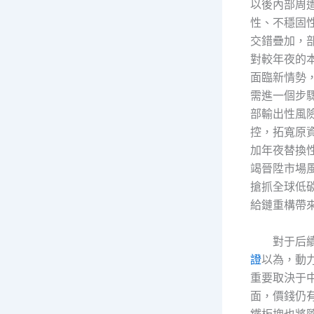
以後內部周
性、不穩固
交錯疊加，
對較年夜的
面臨新情勢
需進一個步
部輸出性風
控，拓寬原
加年夜替換
竭晉陞市場
搶抓全球低
給鏈重構帶
對于后
證
以為，動
重要取決于
面，價錢仍
鐵板塊也將